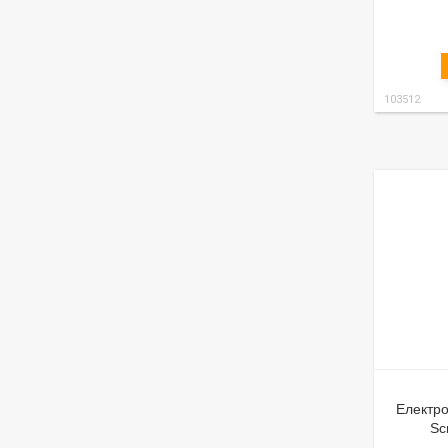
103512
Електро
Sc