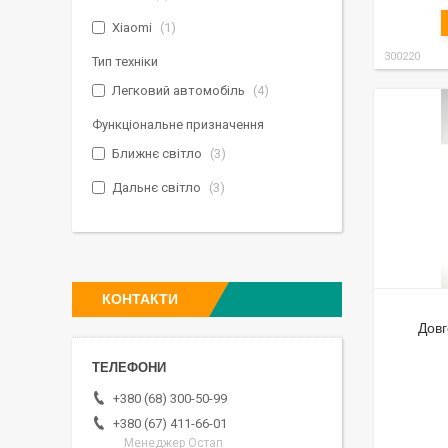
Xiaomi
1
300220
Тип техніки
Легковий автомобіль
4
Функціональне призначення
Ближнє світло
3
Дальнє світло
3
КОНТАКТИ
Довг
+380 (68) 300-50-99
+380 (67) 411-66-01
Менеджер Остап