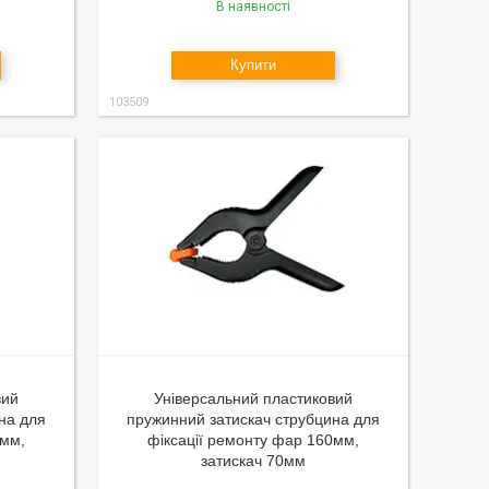
В наявності
Купити
103509
вий
Універсальний пластиковий
на для
пружинний затискач струбцина для
0мм,
фіксації ремонту фар 160мм,
затискач 70мм