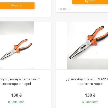
Купити
Купити
LTL10012
огубці вигнуті Lemanso 7"
Довгогубці прямі LEMANS
жовтогарячо-чорні
оранжево-чорні
130 ₴
130 ₴
В наявності
В наявності