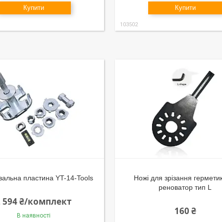
Купити
Купити
103502
альна пластина YT-14-Tools
Ножі для зрізання гермети
реноватор тип L
2 594 ₴/комплект
160 ₴
В наявності