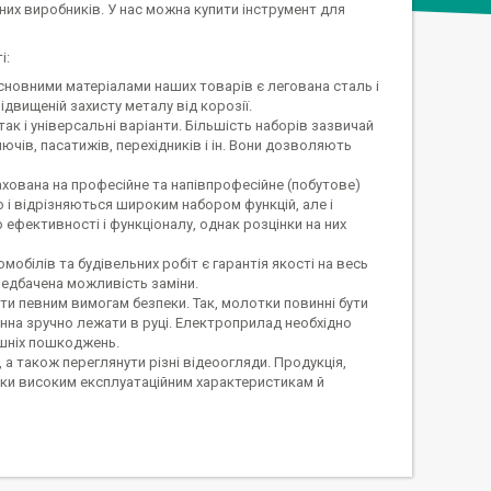
ених виробників. У нас можна купити інструмент для
і:
 Основними матеріалами наших товарів є легована сталь і
двищеній захисту металу від корозії.
ак і універсальні варіанти. Більшість наборів зазвичай
ючів, пасатижів, перехідників і ін. Вони дозволяють
ахована на професійне та напівпрофесійне (побутове)
і відрізняються широким набором функцій, але і
ефективності і функціоналу, однак розцінки на них
обілів та будівельних робіт є гарантія якості на весь
редбачена можливість заміни.
ти певним вимогам безпеки. Так, молотки повинні бути
инна зручно лежати в руці. Електроприлад необхідно
ішніх пошкоджень.
 а також переглянути різні відеоогляди. Продукція,
яки високим експлуатаційним характеристикам й