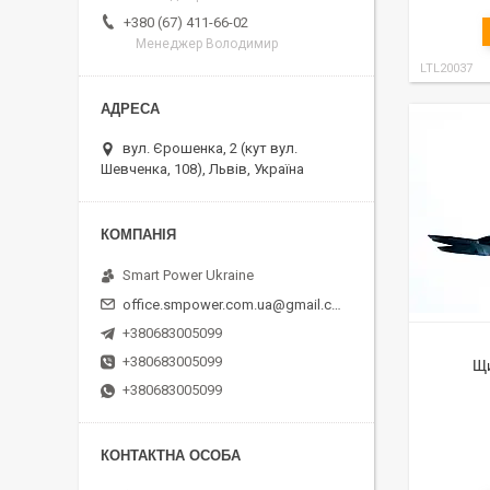
+380 (67) 411-66-02
Менеджер Володимир
LTL20037
вул. Єрошенка, 2 (кут вул.
Шевченка, 108), Львів, Україна
Smart Power Ukraine
office.smpower.com.ua@gmail.com
+380683005099
+380683005099
Щи
+380683005099