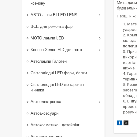
Ми надаємо
ксенону
будівельни
АВТО лінзи BI-LED LENS
Перш, ніж 
Матер
ВСЕ для ремонта фар
ударост
Компл
МОТО лампи LED
складає
полегши
Ксенон Xenon HID для авто
Приз
викори
Автолампи Галоген
вартіст
нижче.
Світлодіодні LED фари, балки
Гаран
термін 
Світлодіодні LED ліхтарики і
Безп
нічники
забезпе
обладн
Відг
Автоелектроніка
предст
розумно
Автоаксесуари
Автокосметика і детейлінг
Автодиагностика