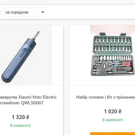
викрутка Xiaomi Hoto Electric
Набір головок і біт з тріскачк
crewdriver QWLSD007
1 020 ₴
1 320 ₴
В наявності
В наявності