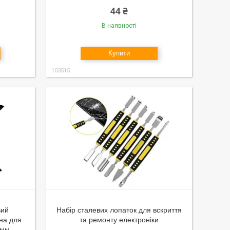
44 ₴
В наявності
Купити
103515
вий
Набір сталевих лопаток для вскриття
на для
та ремонту електроніки
0мм,