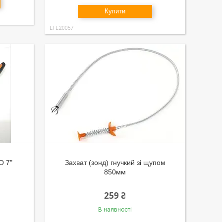
Купити
LTL20057
O 7"
Захват (зонд) гнучкий зі щупом
850мм
259 ₴
В наявності