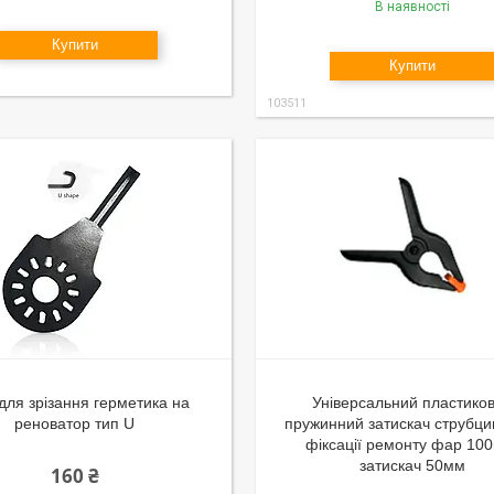
В наявності
Купити
Купити
103511
для зрізання герметика на
Універсальний пластико
реноватор тип U
пружинний затискач струбци
фіксації ремонту фар 10
затискач 50мм
160 ₴