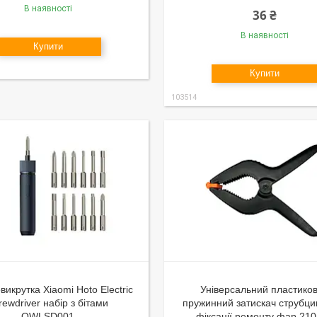
В наявності
36 ₴
В наявності
Купити
Купити
103514
викрутка Xiaomi Hoto Electric
Універсальний пластико
rewdriver набір з бітами
пружинний затискач струбци
QWLSD001
фіксації ремонту фар 21