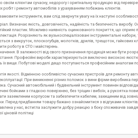
 своїм клієнтам сучасну, недорогу і оригінальну продукцію від перевір
х робіт і ремонту автомобілів з урахуванням побажань клієнтів.
замовити інструменти, вам слід звернути увагу на їх наступні особливост
іал. Визначає якість, довговічність, надійність та безпечність виробу.
ійкий пластик. Можливо наявність оцинкованого покриття, що сприяє пі
ектація. Розрізняють як вузькоспеціалізовані інструментальні набори, т
ться з викруток, плоскогубців, молотків, дрилів, трещоток, гайкових кл
ти роботу в СТО і майстерень.
начення. В залежності від свого призначення продукція може бути розр
стання. Професійні вироби характеризуються виключно високою якістю 
ь їх вище. Побутові моделі дещо поступаються професійним аналогам по 
тія якості. Відмінною особливістю сучасних пристроїв для ремонту автом
експлуатації. При виникненні різних поломок з вини фірми-виробника пе
ека. Сучасний автомобільний і будівельний інструмент повинен відповіда
чені бойками з гладкою поверхнею, без тріщин і вибоїн, а рукоятка пов
ати заземленим корпусом та забезпечити кабелем, захищеним від зовн
уки. Перед придбанням товару бажано ознайомитися з відгуками клієнтів,
авлена у нас, встигла заслужити добру реакцію з боку споживачів завд
ї ціновій політиці