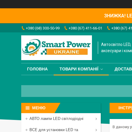
ЗНИЖКА! LED
+380 (68) 300-50-99
+380 (67) 411-66-01
+380 (67) 4
Автосвітло LED, 
аксесуари і ком
ГОЛОВНА
ТОВАРИ КОМПАНІЇ
ДОСТАВ
ІНСТР
АВТО лампи LED світлодіодні
В даному р
ВСЕ для установки LED та