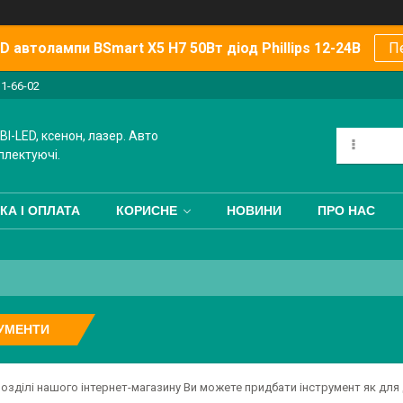
 автолампи BSmart X5 H7 50Вт діод Phillips 12-24В
П
11-66-02
BI-LED, ксенон, лазер. Авто
плектуючі.
КА І ОПЛАТА
КОРИСНЕ
НОВИНИ
ПРО НАС
УМЕНТИ
озділі нашого інтернет-магазину Ви можете придбати інструмент як для