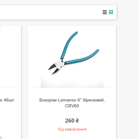
ою 46шт.
Бокорізи Lemanso 6" бірюзовий,
CRV60
260 ₴
Під замовлення