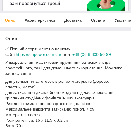
Опис
Характеристики
Доставка
Оплата
Умови п
Опис
✅ Повний асортимент на нашому
сайті
https://smpower.com.ua/
тел.
+38 (068) 300-50-99
Універсальний пластиковий пружинний затискач як для
професійного, так і для домашнього використання. Можливе
застосування:
для утримання заготовок із різних матеріалів (дерево,
пластик, метал)
для затискання дисплейного модуля під час склеювання
кріплення студійних фонів та інших аксесуарів
Рифлені тримачі, що повертаються, на кінцях
Максимальне відкриття затискача: прибл. 7 см
Матеріал: пластик
Розміри кліпси: 16 х 11,5 х 3.2 см
Вага: 70 г