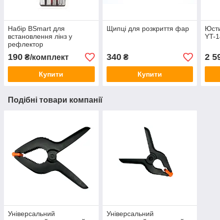
Набір BSmart для
Щипці для розкриття фар
Юсти
встановлення лінз у
YT-1
рефлектор
190
340
2 5
₴/комплект
₴
Купити
Купити
Подібні товари компанії
Універсальний
Універсальний