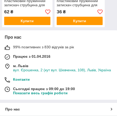
пластиковий пружинний
пластиковий пружинний
затискач струбцина для
затискач струбцина для
фіксації ремонту фар
фіксації ремонту фар
62
36
₴
₴
210мм, затискач 100мм
100мм, затискач 50мм
Купити
Купити
Про нас
99% позитивних з 830 відгуків за рік
Працює з 01.04.2016
м. Львів
вул. Єрошенка, 2 (кут вул. Шевченка, 108), Львів, Україна
Контакти
Сьогодні працює з 09:00 до 19:00
Показати весь графік роботи
Про нас