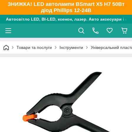
ЗНИЖКА! LED автолампи BSmart X5 H7 50Вт
діод Phillips 12-24В
Автосвітло LED, BI-LED, ксенон, лазер. Авто аксесуари і ко
Товари та послуги
Інструменти
Універсальний пласт