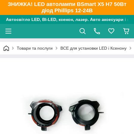
ЗНИЖКА! LED автолампи BSmart X5 H7 50Вт
діод Phillips 12-24В
Автосвітло LED, BI-LED, ксенон, лазер. Авто аксесуари і ко
Товари та послуги
ВСЕ для установки LED і Ксенону