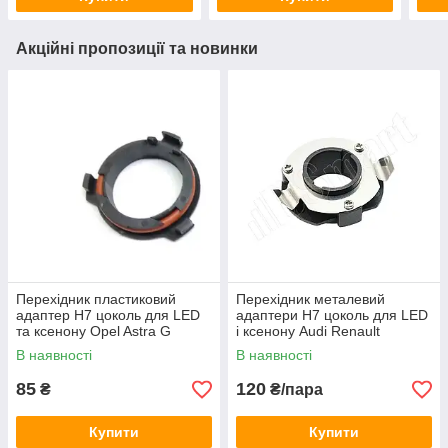
Акційні пропозиції та новинки
Перехідник пластиковий
Перехідник металевий
адаптер H7 цоколь для LED
адаптери H7 цоколь для LED
та ксенону Opel Astra G
і ксенону Audi Renault
(150012)
(150034)
В наявності
В наявності
85
120
₴
₴/пара
Купити
Купити