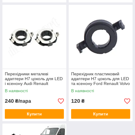
Перехідники металеві
Перехідник пластиковий
адаптери H7 цоколь для LED
адаптери H7 цоколь для LED
і ксенону Audi Renault
та ксенону Ford Renault Volvo
(150034)
(150040)
В наявності
В наявності
240
120
₴/пара
₴
Купити
Купити