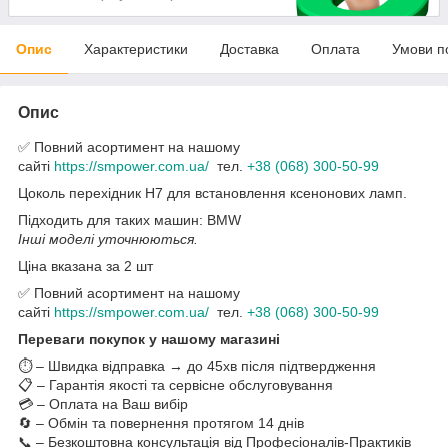
Опис
Характеристики
Доставка
Оплата
Умови п
Опис
✅ Повний асортимент на нашому
сайті
https://smpower.com.ua/
тел.
+38 (068) 300-50-99
Цоколь перехідник H7 для встановлення ксенонових ламп.
Підходить для таких машин: BMW
Інші моделі уточнюються.
Ціна вказана за 2 шт
✅ Повний асортимент на нашому
сайті
https://smpower.com.ua/
тел.
+38 (068) 300-50-99
Переваги покупок у нашому магазині
⏱️ – Швидка відправка → до 45хв після підтвердження
📋 – Гарантія якості та сервісне обслуговування
💳 – Оплата на Ваш вибір
🔄 – Обмін та повернення протягом 14 днів
📞 – Безкоштовна консультація від Професіоналів-Практиків