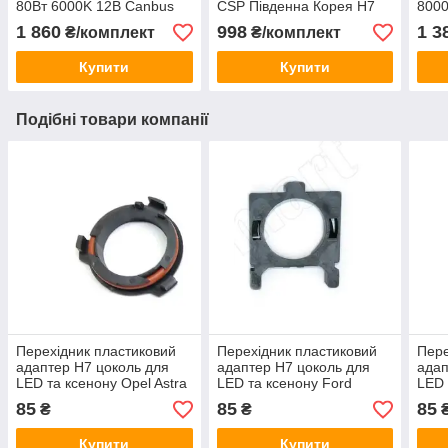
80Вт 6000K 12В Canbus
CSP Південна Корея H7
8000
8000Лм 40Вт 12-24В
12В
1 860
998
1 3
₴/комплект
₴/комплект
Купити
Купити
Подібні товари компанії
Перехідник пластиковий
Перехідник пластиковий
Пере
адаптер H7 цоколь для
адаптер H7 цоколь для
адап
LED та ксенону Opel Astra
LED та ксенону Ford
LED 
G (150012)
Focus (150010)
85
85
85
₴
₴
Купити
Купити