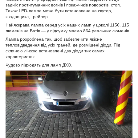
задніх протитуманних вогнів і покажчиків поворотів, стоп.
Також LED-лампа може бути встановлена на скутер,
квадроцикл, трейлер.
Найяскрава лампа серед усіх наших ламп у цоколі 1156. 115
люменів на Ватів — у підсумку маємо 864 реальних люменів.
Лампа розроблена так, щоб забезпечити якісне
тепловідведення від усіх граней, де розміщені діоди. Під
скляною лінзою встановлені два діоди тих самих
характеристик.
Чудово підходять для ламп ДХО.