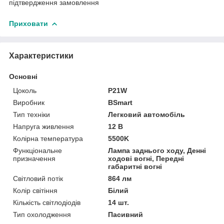
підтвердження замовлення
Приховати
Характеристики
Основні
Цоколь
P21W
Виробник
BSmart
Тип техніки
Легковий автомобіль
Напруга живлення
12 В
Колірна температура
5500K
Функціональне
Лампа заднього ходу, Денні
призначення
ходові вогні, Передні
габаритні вогні
Світловий потік
864 лм
Колір світіння
Білий
Кількість світлодіодів
14 шт.
Тип охолодження
Пасивний