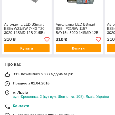
Автолампа LED BSmart
Автолампа LED BSmart
Авт
BS5n W21/5W 7443 T20
BS5n P21/5W 1157
BS5
3020 14SMD 12В 21/5Вт
BAY15d 3020 14SMD 12В
302
Canbus Червона
Canbus Червона
Can
310
310
310
₴
₴
Купити
Купити
Про нас
99% позитивних з 833 відгуків за рік
Працює з 01.04.2016
м. Львів
вул. Єрошенка, 2 (кут вул. Шевченка, 108), Львів, Україна
Контакти