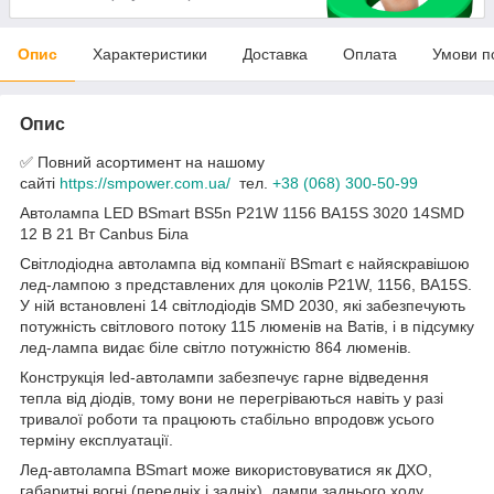
Опис
Характеристики
Доставка
Оплата
Умови п
Опис
✅ Повний асортимент на нашому
сайті
https://smpower.com.ua/
тел.
+38 (068) 300-50-99
Автолампа LED BSmart BS5n P21W 1156 BA15S 3020 14SMD
12 В 21 Вт Canbus Біла
Світлодіодна автолампа від компанії BSmart є найяскравішою
лед-лампою з представлених для цоколів P21W, 1156, BA15S.
У ній встановлені 14 світлодіодів SMD 2030, які забезпечують
потужність світлового потоку 115 люменів на Ватів, і в підсумку
лед-лампа видає біле світло потужністю 864 люменів.
Конструкція led-автолампи забезпечує гарне відведення
тепла від діодів, тому вони не перегріваються навіть у разі
тривалої роботи та працюють стабільно впродовж усього
терміну експлуатації.
Лед-автолампа BSmart може використовуватися як ДХО,
габаритні вогні (передніх і задніх), лампи заднього ходу,