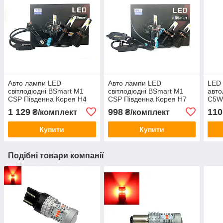
Авто лампи LED
Авто лампи LED
LED 
світлодіодні BSmart M1
світлодіодні BSmart M1
авто
CSP Південна Корея H4
CSP Південна Корея H7
C5W
8000Лм 40Вт 12-24В
8000Лм 40Вт 12-24В
обма
1 129
998
110
₴/комплект
₴/комплект
Купити
Купити
Подібні товари компанії