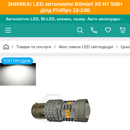
ЗНИЖКА! LED автолампи BSmart X5 H7 50Вт
діод Phillips 12-24В
Автосвітло LED, BI-LED, ксенон, лазер. Авто аксесуари і ко
Товари та послуги
Авто лампи LED світлодіодні
Цоко
ТОП ПРОДАЖ