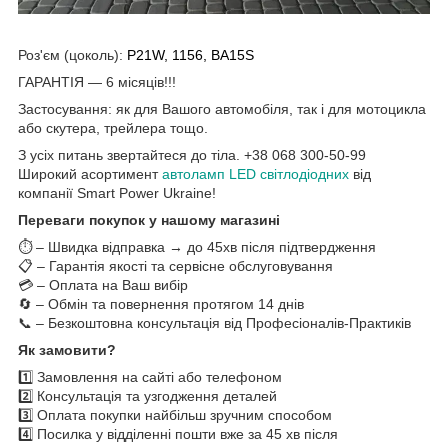
Роз'єм (цоколь):
P21W, 1156, BA15S
ГАРАНТІЯ — 6 місяців!!!
Застосування: як для Вашого автомобіля, так і для мотоцикла
або скутера, трейлера тощо.
З усіх питань звертайтеся до тіла. +38 068 300-50-99
Широкий асортимент
автоламп LED світлодіодних
від
компанії Smart Power Ukraine!
Переваги покупок у нашому магазині
⏱️ – Швидка відправка → до 45хв після підтвердження
📋 – Гарантія якості та сервісне обслуговування
💳 – Оплата на Ваш вибір
🔄 – Обмін та повернення протягом 14 днів
📞 – Безкоштовна консультація від Професіоналів-Практиків
Як замовити?
1️⃣ Замовлення на сайті або телефоном
2️⃣ Консультація та узгодження деталей
3️⃣ Оплата покупки найбільш зручним способом
4️⃣ Посилка у відділенні пошти вже за 45 хв після