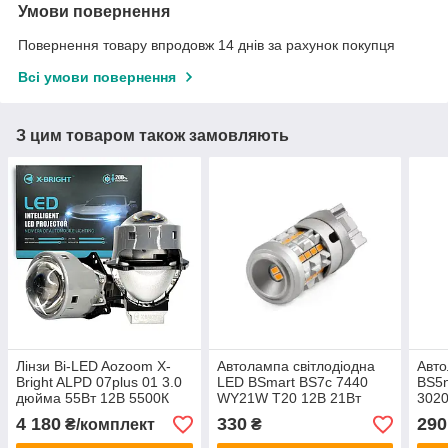
Умови повернення
Повернення товару впродовж 14 днів за рахунок покупця
Всі умови повернення
З цим товаром також замовляють
Лінзи Bi-LED Aozoom X-
Автолампа світлодіодна
Авт
Bright ALPD 07plus 01 3.0
LED BSmart BS7c 7440
BS5
дюйма 55Вт 12В 5500К
WY21W T20 12В 21Вт
3020
CANBUS Жовтий поворот
Canb
4 180
330
290
₴/комплект
₴