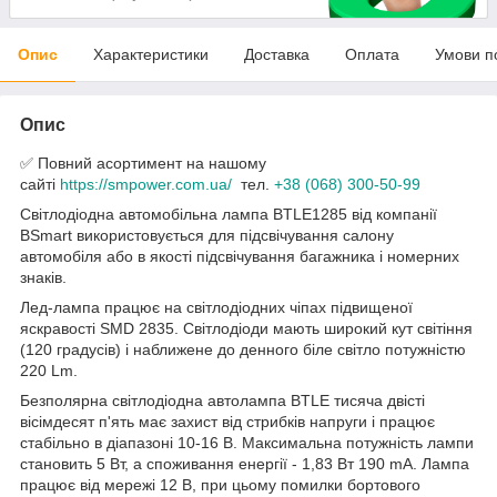
Опис
Характеристики
Доставка
Оплата
Умови п
Опис
✅ Повний асортимент на нашому
сайті
https://smpower.com.ua/
тел.
+38 (068) 300-50-99
Світлодіодна автомобільна лампа BTLE1285 від компанії
BSmart використовується для підсвічування салону
автомобіля або в якості підсвічування багажника і номерних
знаків.
Лед-лампа працює на світлодіодних чіпах підвищеної
яскравості SMD 2835. Світлодіоди мають широкий кут світіння
(120 градусів) і наближене до денного біле світло потужністю
220 Lm.
Безполярна світлодіодна автолампа BTLE тисяча двісті
вісімдесят п'ять має захист від стрибків напруги і працює
стабільно в діапазоні 10-16 В. Максимальна потужність лампи
становить 5 Вт, а споживання енергії - 1,83 Вт 190 mA. Лампа
працює від мережі 12 В, при цьому помилки бортового