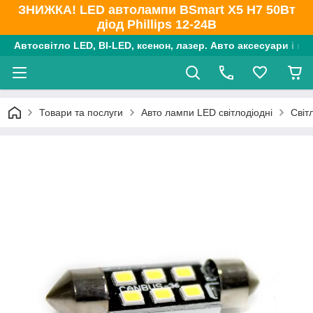
ЗНИЖКА! LED автолампи BSmart X5 H7 50Вт
діод Phillips 12-24В
Автосвітло LED, BI-LED, ксенон, лазер. Авто аксесуари і ко
Товари та послуги
Авто лампи LED світлодіодні
Світ