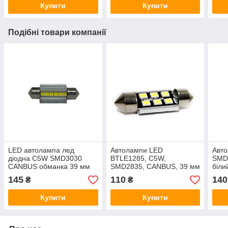
Купити
Купити
Подібні товари компанії
LED автолампа лед
Автолампи LED
Авт
діодна C5W SMD3030
BTLE1285, C5W,
SMD
CANBUS обманка 39 мм
SMD2835, CANBUS, 39 мм
біли
білий
145
110
140
₴
₴
Купити
Купити