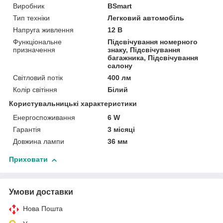
Виробник
BSmart
Тип техніки
Легковий автомобіль
Напруга живлення
12 В
Функціональне
Підсвічування номерного
призначення
знаку, Підсвічування
багажника, Підсвічування
салону
Світловий потік
400 лм
Колір світіння
Білий
Користувальницькі характеристики
Енергоспоживання
6 W
Гарантія
3 місяці
Довжина лампи
36 мм
Приховати
Умови доставки
Нова Пошта