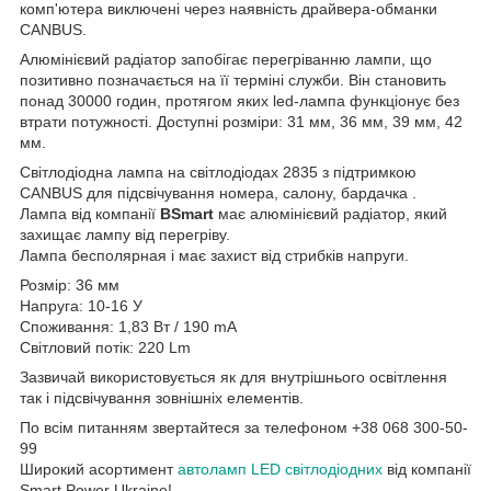
комп'ютера виключені через наявність драйвера-обманки
CANBUS.
Алюмінієвий радіатор запобігає перегріванню лампи, що
позитивно позначається на її терміні служби. Він становить
понад 30000 годин, протягом яких led-лампа функціонує без
втрати потужності. Доступні розміри: 31 мм, 36 мм, 39 мм, 42
мм.
Світлодіодна лампа на світлодіодах 2835 з підтримкою
CANBUS для підсвічування номера, салону, бардачка .
Лампа від компанії
BSmart
має алюмінієвий радіатор, який
захищає лампу від перегріву.
Лампа бесполярная і має захист від стрибків напруги.
Розмір: 36 мм
Напруга: 10-16 У
Споживання: 1,83 Вт / 190 mA
Світловий потік: 220 Lm
Зазвичай використовується як для внутрішнього освітлення
так і підсвічування зовнішніх елементів.
По всім питанням звертайтеся за телефоном +38 068 300-50-
99
Широкий асортимент
автоламп LED світлодіодних
від компанії
Smart Power Ukraine!