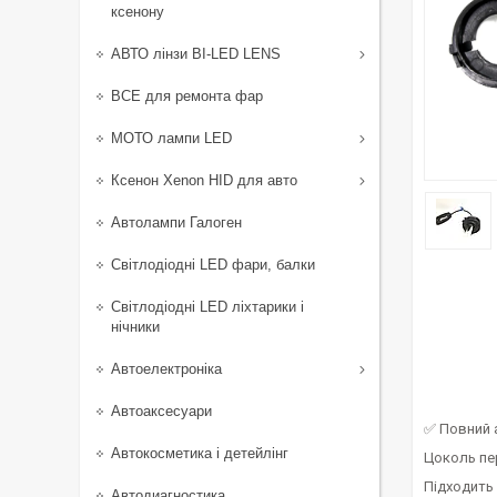
ксенону
АВТО лінзи BI-LED LENS
ВСЕ для ремонта фар
МОТО лампи LED
Ксенон Xenon HID для авто
Автолампи Галоген
Світлодіодні LED фари, балки
Світлодіодні LED ліхтарики і
нічники
Автоелектроніка
Автоаксесуари
✅ Повний 
Автокосметика і детейлінг
Цоколь пер
Підходить
Автодиагностика