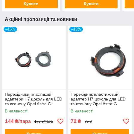
Купити
Купити
Акційні пропозиції та новинки
–15%
–15%
Перехідники пластикові
Перехідник пластиковий
адаптери H7 цоколь для LED
адаптер H7 цоколь для LED
та ксенону Opel Astra G
та ксенону Opel Astra G
(150012)
(150012)
В наявності
В наявності
144
72
₴/пара
₴
170 ₴/пара
85 ₴