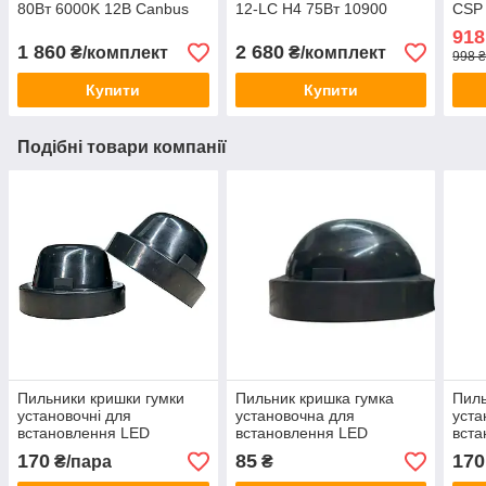
80Вт 6000K 12В Canbus
12-LC H4 75Вт 10900
CSP 
Люмен 12В 5500K
8000
918
1 860
2 680
₴/комплект
₴/комплект
998 ₴
Купити
Купити
Подібні товари компанії
Пильники кришки гумки
Пильник кришка гумка
Пиль
установочні для
установочна для
уста
встановлення LED
встановлення LED
вста
ксенону BSmart 2 штуки
ксенону BSmart 1 штука
ксен
170
85
170
₴/пара
₴
95 мм (151004)
105 мм (1510061)
90 м