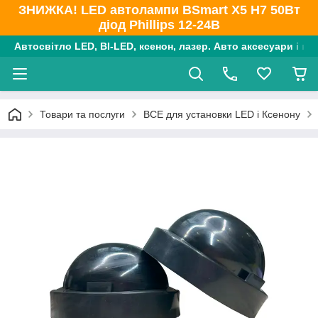
ЗНИЖКА! LED автолампи BSmart X5 H7 50Вт
діод Phillips 12-24В
Автосвітло LED, BI-LED, ксенон, лазер. Авто аксесуари і ко
Товари та послуги
ВСЕ для установки LED і Ксенону