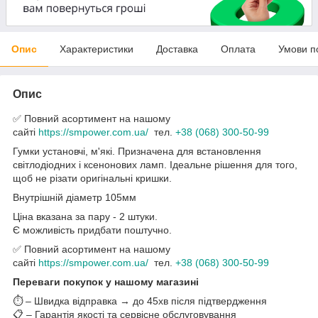
Опис
Характеристики
Доставка
Оплата
Умови п
Опис
✅ Повний асортимент на нашому
сайті
https://smpower.com.ua/
тел.
+38 (068) 300-50-99
Гумки установчі, м'які. Призначена для встановлення
світлодіодних і ксенонових ламп. Ідеальне рішення для того,
щоб не різати оригінальні кришки.
Внутрішній діаметр 105мм
Ціна вказана за пару - 2 штуки.
Є можливість придбати поштучно.
✅ Повний асортимент на нашому
сайті
https://smpower.com.ua/
тел.
+38 (068) 300-50-99
Переваги покупок у нашому магазині
⏱️ – Швидка відправка → до 45хв після підтвердження
📋 – Гарантія якості та сервісне обслуговування