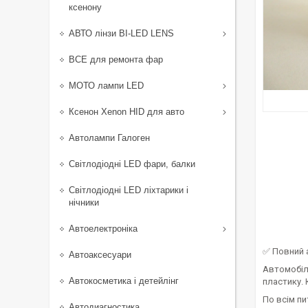
ксенону
АВТО лінзи BI-LED LENS
ВСЕ для ремонта фар
МОТО лампи LED
Ксенон Xenon HID для авто
Автолампи Галоген
Світлодіодні LED фари, балки
Світлодіодні LED ліхтарики і
нічники
Автоелектроніка
✅ Повний 
Автоаксесуари
Автомобіл
Автокосметика і детейлінг
пластику.
По всім пи
Автодиагностика