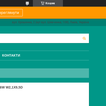
Кошик
ереглянути
вул. Єрошенка, 2 (кут вул. Шевченка, 108), Львів, Україна
КОНТАКТИ
6W W2,1X9,5D