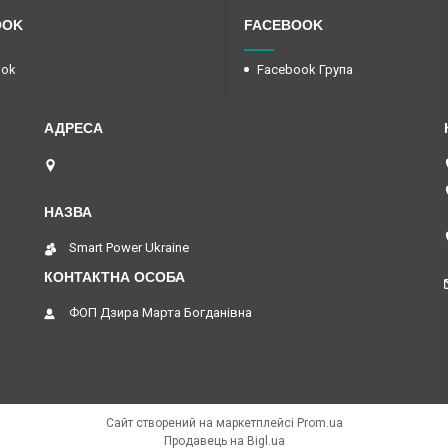
OOK
FACEBOOK
ook
Facebook Група
вул. Єрошенка, 2 (кут вул. Шевченка, 108), Львів,
Україна
Smart Power Ukraine
ФОП Дзира Марта Богданівна
Сайт створений на маркетплейсі
Prom.ua
Продавець на Bigl.ua