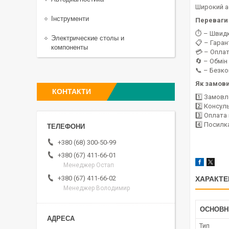
Широкий 
Інструменти
Переваги 
⏱️ – Швид
Электрические столы и
📋 – Гаран
компоненты
💳 – Оплат
🔄 – Обмін
📞 – Безк
Як замов
КОНТАКТИ
1️⃣ Замовл
2️⃣ Консул
3️⃣ Оплат
4️⃣ Посилк
+380 (68) 300-50-99
+380 (67) 411-66-01
Менеджер Остап
+380 (67) 411-66-02
ХАРАКТЕ
Менеджер Володимир
ОСНОВН
Тип