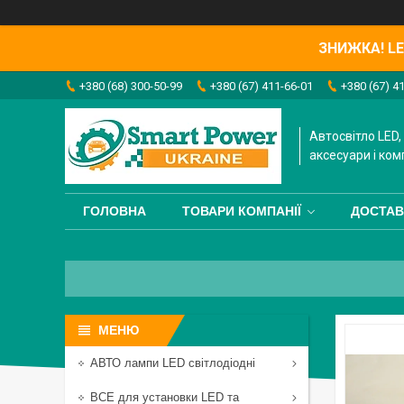
ЗНИЖКА! LED
+380 (68) 300-50-99
+380 (67) 411-66-01
+380 (67) 4
Автосвітло LED, 
аксесуари і ком
ГОЛОВНА
ТОВАРИ КОМПАНІЇ
ДОСТАВ
АВТО лампи LED світлодіодні
ВСЕ для установки LED та