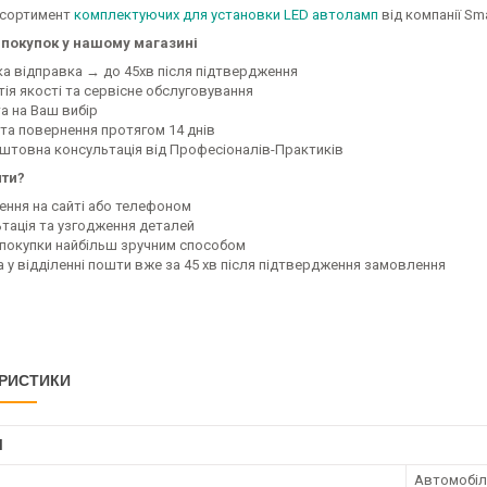
асортимент
комплектуючих для установки LED автоламп
від компанії Sma
покупок у нашому магазині
ка відправка → до 45хв після підтвердження
тія якості та сервісне обслуговування
а на Ваш вибір
 та повернення протягом 14 днів
оштовна консультація від Професіоналів-Практиків
ити?
ення на сайті або телефоном
ьтація та узгодження деталей
а покупки найбільш зручним способом
а у відділенні пошти вже за 45 хв після підтвердження замовлення
РИСТИКИ
І
Автомобіл