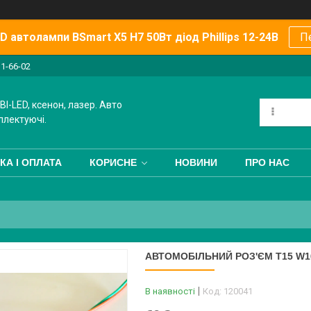
 автолампи BSmart X5 H7 50Вт діод Phillips 12-24В
П
11-66-02
BI-LED, ксенон, лазер. Авто
плектуючі.
КА І ОПЛАТА
КОРИСНЕ
НОВИНИ
ПРО НАС
АВТОМОБІЛЬНИЙ РОЗ'ЄМ T15 W1
В наявності
Код:
120041