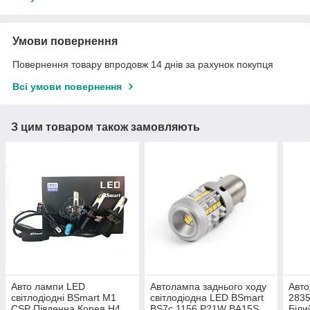
Умови повернення
Повернення товару впродовж 14 днів за рахунок покупця
Всі умови повернення
З цим товаром також замовляють
Авто лампи LED
Автолампа заднього ходу
Авто
світлодіодні BSmart M1
світлодіодна LED BSmart
283
CSP Південна Корея H4
BS7c 1156 P21W BA15S
Біли