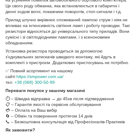
на усунення помилок автомобільного бортового комп'ютера.
Це свого роду обманка, яка встановлюється в габаритні і
денні ходові вогні, покажчики поворотів, стоп-сигнали і т.д.
Прилад штучно вирівнює споживаний лампою струм і ніяк не
впливає на інтенсивність світіння ламп і роботу проводки. Такі
резистори відносяться до універсального типу приладів. Вони
сумісні і зі світлодіодними лампами, і з ксеноновими
обладнанням.
Установка резистора проводиться за допомогою
з'єднувальних затискачів швидкого монтажу, які йдуть в
комплекті з пристроєм. Додаткових пристосувань не потрібно.
✅ Повний асортимент на нашому
сайті
https://smpower.com.ua/
тел.
+38 (068) 300-50-99
Переваги покупок у нашому магазині
⏱️ – Швидка відправка → до 45хв після підтвердження
📋 – Гарантія якості та сервісне обслуговування
💳 – Оплата на Ваш вибір
🔄 – Обмін та повернення протягом 14 днів
📞 – Безкоштовна консультація від Професіоналів-Практиків
Як замовити?