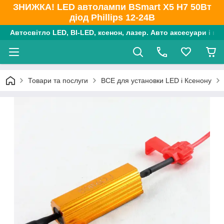
ЗНИЖКА! LED автолампи BSmart X5 H7 50Вт
діод Phillips 12-24В
Автосвітло LED, BI-LED, ксенон, лазер. Авто аксесуари і ко
Товари та послуги
ВСЕ для установки LED і Ксенону