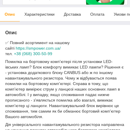
Опис
Характеристики
Доставка
Оплата
Умови п
Опис
✅ Повний асортимент на нашому
сайті
https://smpower.com.ua/
тел.
+38 (068) 300-50-99
Помилка на бортовому комп'ютері після установки LED-
івських ламп? Блок комфорту вимикає LED лампи? Рішення є
- установка додаткового блоку CANBUS або ж по іншому
навантажувального резистора. Чому ж відбувається поява
помилки на бортовому комп'ютері. Справа в тому, що
комп'ютер вимірює струм у ланцюзі наших основних ламп в
автомобілі. І у випадку, якщо споживання падає нижче
прописаного - з'являється помилка або взагалі, вимикає
комп'ютер ці ланцюги. Навантажувальний блок вирівнює це
споживання, тим самим як би обманює бортовий комп'ютер
Вашого автомобіля.
Дія універсального навантажувального резистора направлена