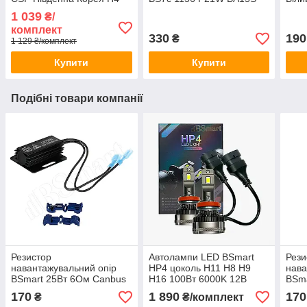
8000Лм 40Вт 12-24В
12В 21Вт CANBUS Білий
1 039
₴/
комплект
330
190
₴
1 129 ₴/комплект
Купити
Купити
Подібні товари компанії
Резистор
Автолампи LED BSmart
Рези
навантажувальний опір
HP4 цоколь H11 H8 H9
нава
BSmart 25Вт 6Ом Canbus
H16 100Вт 6000K 12В
BSma
12В
Canbus 50Вт на лампу
12В
170
1 890
170
₴
₴/комплект