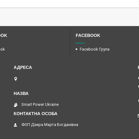
OOK
FACEBOOK
ook
Facebook Група
вул. Єрошенка, 2 (кут вул. Шевченка, 108), Львів,
Україна
Smart Power Ukraine
ФОП Дзира Марта Богданівна