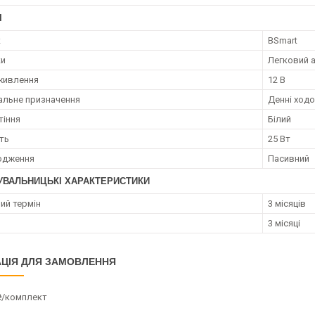
І
к
BSmart
ки
Легковий 
живлення
12 В
альне призначення
Денні ходо
тіння
Білий
ть
25 Вт
одження
Пасивний
УВАЛЬНИЦЬКІ ХАРАКТЕРИСТИКИ
ий термін
3 місяців
3 місяці
ЦІЯ ДЛЯ ЗАМОВЛЕННЯ
₴/комплект