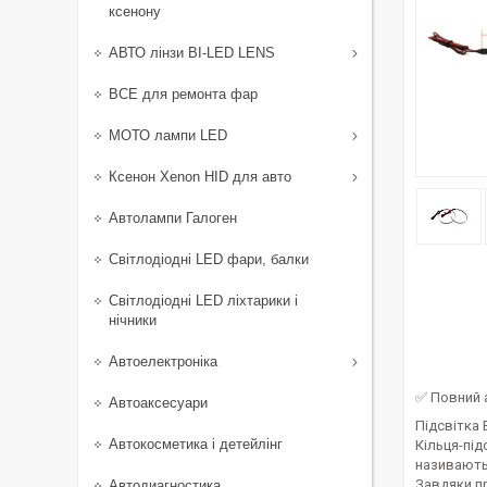
ксенону
АВТО лінзи BI-LED LENS
ВСЕ для ремонта фар
МОТО лампи LED
Ксенон Xenon HID для авто
Автолампи Галоген
Світлодіодні LED фари, балки
Світлодіодні LED ліхтарики і
нічники
Автоелектроніка
✅ Повний 
Автоаксесуари
Підсвітка 
Автокосметика і детейлінг
Кільця-під
називають 
Завдяки пр
Автодиагностика