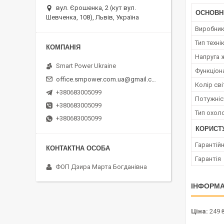
вул. Єрошенка, 2 (кут вул.
ОСНОВН
Шевченка, 108), Львів, Україна
Виробни
Тип техні
Напруга 
Smart Power Ukraine
Функціон
office.smpower.com.ua@gmail.com
Колір сві
+380683005099
Потужніс
+380683005099
Тип охол
+380683005099
КОРИСТ
Гарантійн
Гарантія
ФОП Дзира Марта Богданівна
ІНФОРМА
Ціна:
249 