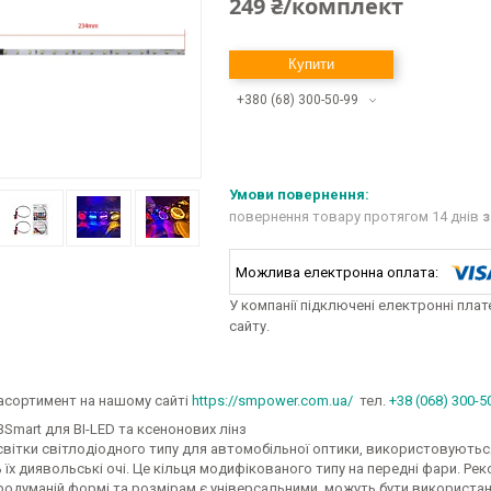
249 ₴/комплект
Купити
+380 (68) 300-50-99
повернення товару протягом 14 днів
з
У компанії підключені електронні пла
сайту.
асортимент на нашому сайті
https://smpower.com.ua/
тел.
+38 (068) 300-5
BSmart для BI-LED та ксенонових лінз
світки світлодіодного типу для автомобільної оптики, використовуютьс
їх диявольські очі. Це кільця модифікованого типу на передні фари. Ре
одуманій формі та розмірам є універсальними, можуть бути використані