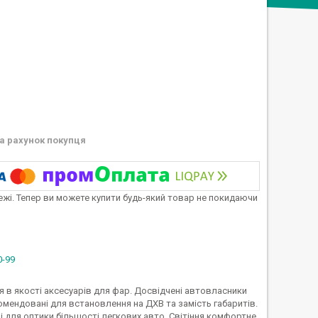
а рахунок покупця
тежі. Тепер ви можете купити будь-який товар не покидаючи
0-99
я в якості аксесуарів для фар. Досвідчені автовласники
комендовані для встановлення на ДХВ та замість габаритів.
 для оптики більшості легкових авто. Світіння комфортне