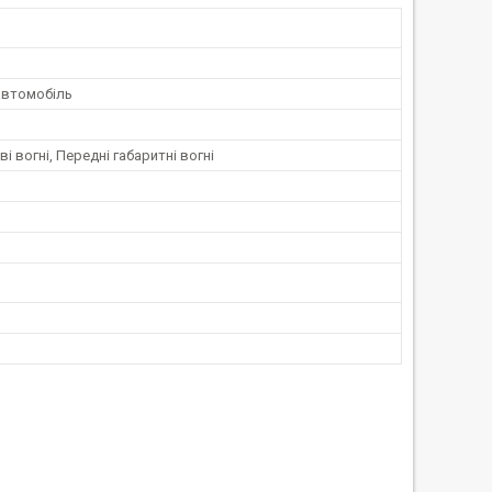
автомобіль
ві вогні, Передні габаритні вогні