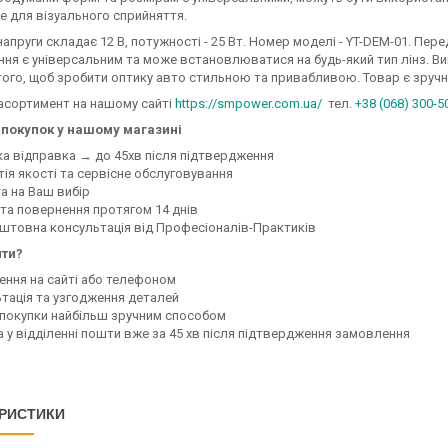
е для візуального сприйняття.
апруги складає 12 В, потужності - 25 Вт. Номер моделі - YT-DEM-01. Перед
ння є універсальним та може встановлюватися на будь-який тип лінз. Ви
того, щоб зробити оптику авто стильною та привабливою. Товар є зручн
асортимент на нашому сайті
https://smpower.com.ua/
тел.
+38 (068) 300-5
покупок у нашому магазині
ка відправка → до 45хв після підтвердження
тія якості та сервісне обслуговування
а на Ваш вибір
 та повернення протягом 14 днів
оштовна консультація від Професіоналів-Практиків
ити?
ення на сайті або телефоном
ьтація та узгодження деталей
а покупки найбільш зручним способом
а у відділенні пошти вже за 45 хв після підтвердження замовлення
РИСТИКИ