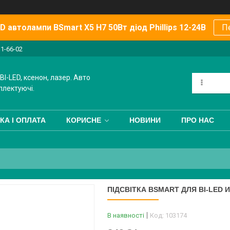
 автолампи BSmart X5 H7 50Вт діод Phillips 12-24В
П
11-66-02
BI-LED, ксенон, лазер. Авто
плектуючі.
КА І ОПЛАТА
КОРИСНЕ
НОВИНИ
ПРО НАС
ПІДСВІТКА BSMART ДЛЯ BI-LED 
В наявності
Код:
103174