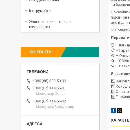
та безпечн
Інструменти
Показник н
підсвічува
Электрические столы и
але й для 
компоненты
✅ Повний 
Переваги 
⏱️ – Швид
📋 – Гаран
КОНТАКТИ
💳 – Оплат
🔄 – Обмін
📞 – Безк
Як замов
+380 (68) 300-50-99
1️⃣ Замовл
2️⃣ Консул
+380 (67) 411-66-01
3️⃣ Оплат
Менеджер Остап
4️⃣ Посилк
+380 (67) 411-66-02
Менеджер Володимир
ХАРАКТЕ