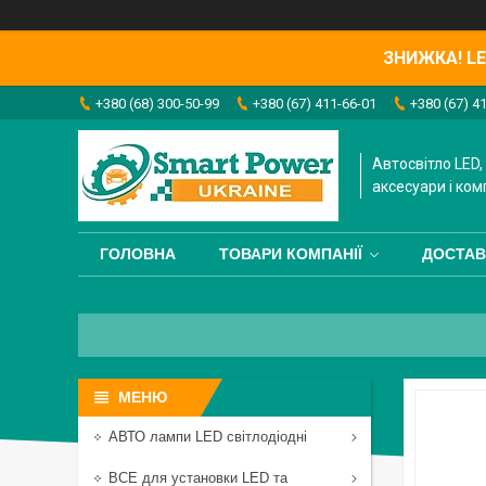
ЗНИЖКА! LED
+380 (68) 300-50-99
+380 (67) 411-66-01
+380 (67) 4
Автосвітло LED, 
аксесуари і ком
ГОЛОВНА
ТОВАРИ КОМПАНІЇ
ДОСТАВ
АВТО лампи LED світлодіодні
ВСЕ для установки LED та