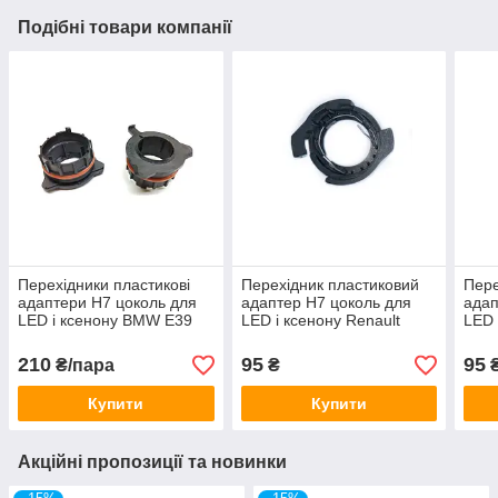
Подібні товари компанії
Перехідники пластикові
Перехідник пластиковий
Пере
адаптери H7 цоколь для
адаптер H7 цоколь для
адап
LED і ксенону BMW E39
LED і ксенону Renault
LED 
Mercedes (150021)
Megane 4 2016-2024 1
Elan
штука (150015)
(150
210
95
95
₴/пара
₴
Купити
Купити
Акційні пропозиції та новинки