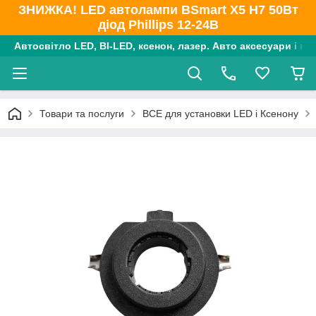
ЗНИЖКА! LED автолампи BSmart X5 H7 50Вт
діод Phillips 12-24В
Автосвітло LED, BI-LED, ксенон, лазер. Авто аксесуари і ко
Товари та послуги
ВСЕ для установки LED і Ксенону