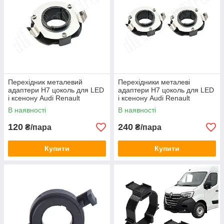
Перехідник металевий
Перехідники металеві
адаптери H7 цоколь для LED
адаптери H7 цоколь для LED
і ксенону Audi Renault
і ксенону Audi Renault
(150034)
(150034)
В наявності
В наявності
120
240
₴/пара
₴/пара
Купити
Купити