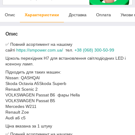
Опис
Характеристики
Доставка
Оплата
Умови 
Опис
✅ Повний асортимент на нашому
сайті
https://smpower.com.ua/
тел.
+38 (068) 300-50-99
Цоколь перехідник H7 для встановлення світлодіодних LED і
ксенону ламп.
Підходить для таких машин:
Nissan: QASHQAI
Skoda Octavia A5Skoda Superb
Renault Scenic 2
VOLKSWAGEN Passat B6 фары Hella
VOLKSWAGEN Passat B5
Mercedes W211
Renault Zoe
Audi a6 c5
Ціна вказана за 1 штуку
✅ Повний асортимент на нашому