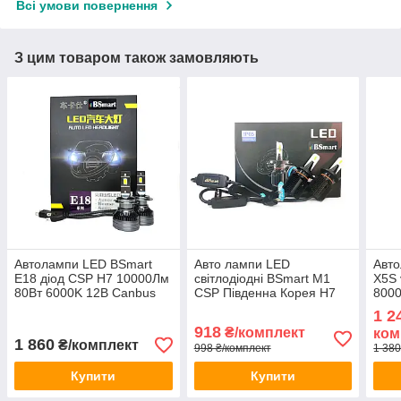
Всі умови повернення
З цим товаром також замовляють
Автолампи LED BSmart
Авто лампи LED
Авт
E18 діод CSP H7 10000Лм
світлодіодні BSmart M1
X5S 
80Вт 6000K 12В Canbus
CSP Південна Корея H7
8000
8000Лм 40Вт 12-24В
12В
1 2
918
₴/комплект
ком
1 860
₴/комплект
998 ₴/комплект
1 380
Купити
Купити