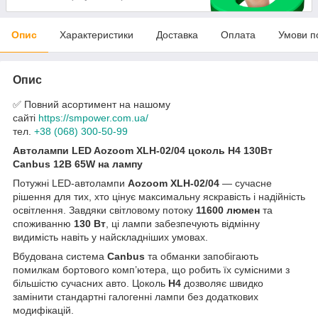
Опис
Характеристики
Доставка
Оплата
Умови п
Опис
✅ Повний асортимент на нашому
сайті
https://smpower.com.ua/
тел.
+38 (068) 300-50-99
Автолампи LED Aozoom XLH-02/04 цоколь H4 130Вт
Canbus 12В 65W на лампу
Потужні LED-автолампи
Aozoom XLH-02/04
— сучасне
рішення для тих, хто цінує максимальну яскравість і надійність
освітлення. Завдяки світловому потоку
11600 люмен
та
споживанню
130 Вт
, ці лампи забезпечують відмінну
видимість навіть у найскладніших умовах.
Вбудована система
Canbus
та обманки запобігають
помилкам бортового комп’ютера, що робить їх сумісними з
більшістю сучасних авто. Цоколь
H4
дозволяє швидко
замінити стандартні галогенні лампи без додаткових
модифікацій.