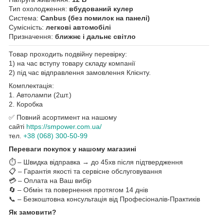
Тип охолодження:
вбудований кулер
Система:
Canbus (без помилок на панелі)
Сумісність:
легкові автомобілі
Призначення:
ближнє і дальнє світло
Товар проходить подвійну перевірку:
1) на час вступу товару складу компанії
2) під час відправлення замовлення Клієнту.
Комплектація:
1. Автолампи (2шт.)
2. Коробка
✅ Повний асортимент на нашому
сайті
https://smpower.com.ua/
тел.
+38 (068) 300-50-99
Переваги покупок у нашому магазині
⏱️ – Швидка відправка → до 45хв після підтвердження
📋 – Гарантія якості та сервісне обслуговування
💳 – Оплата на Ваш вибір
🔄 – Обмін та повернення протягом 14 днів
📞 – Безкоштовна консультація від Професіоналів-Практиків
Як замовити?