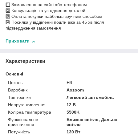
1️⃣ Замовлення на сайті або телефоном
2️⃣ Консультація та узгодження деталей
3️⃣ Оплата покупки найбільш зручним способом
4️⃣ Посилка у відділенні пошти вже за 45 хв після
підтвердження замовлення
Приховати
Характеристики
Основні
Цоколь
H4
Виробник
Aozoom
Тип техніки
Легковий автомобіль
Напруга живлення
12 В
Колірна температура
5500K
Функціональне
Ближнє світло, Дальнє
призначення
світло
Потужність
130 Вт