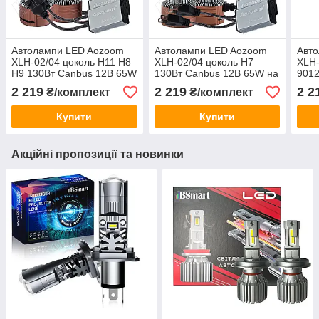
Автолампи LED Aozoom
Автолампи LED Aozoom
Авт
XLH-02/04 цоколь H11 H8
XLH-02/04 цоколь H7
XLH-
H9 130Вт Canbus 12В 65W
130Вт Canbus 12В 65W на
9012
на лампу
лампу
65W
2 219
2 219
2 2
₴/комплект
₴/комплект
Купити
Купити
Акційні пропозиції та новинки