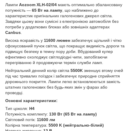
Лампи
Aozoom XLH-02/04
мають оптимально збалансовану
потужність —
65 Вт на лампу
, що наближено до
характеристик оригінальних галогенових джерел світла.
Завдяки цьому вони сумісні з електронікою автомобіля без
потреби у додаткових блоках або зовнішніх адаптерах
Canbus
.
Висока яскравість у
11600 люмен
забезпечує щільний і чітко
сфокусований пучок світла, що покращує видимість дороги та
підвищує безпеку в темну пору доби. Вбудований кулер
ефективно охолоджує світлодіодні чипи, запобігаючи
перегріванню й продовжуючи термін служби ламп.
Нейтральний денний колір світла
5500K
зменшує втому очей
під час тривалих поїздок і забезпечує природне сприйняття
дорожнього покриття. Лампи легко встановлюються замість
штатних галогенових без будь-яких змін у фарах або
проводці.
Основні характеристики:
Тип цоколя:
H
4
Потужність комплекту:
130 Вт (65 Вт на лампу)
Світловий потік:
11600 лм
Колірна температура:
5500 K (нейтрально-білий)
Напруга живлення:
12 В