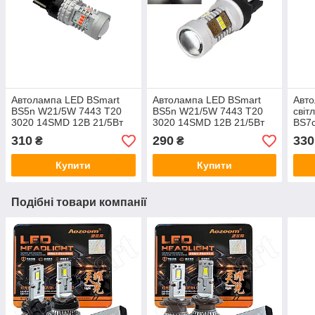
Автолампа LED BSmart
Автолампа LED BSmart
Авто
BS5n W21/5W 7443 T20
BS5n W21/5W 7443 T20
світ
3020 14SMD 12В 21/5Вт
3020 14SMD 12В 21/5Вт
BS7
Canbus Червона
Canbus Біла
12В 
310
290
330
₴
₴
Купити
Купити
Подібні товари компанії