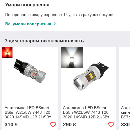
Умови повернення
Повернення товару впродовж 14 днів за рахунок покупця
Всі умови повернення
З цим товаром також замовляють
Автолампа LED BSmart
Автолампа LED BSmart
Авто
BS5n W21/5W 7443 T20
BS5n W21/5W 7443 T20
світ
3020 14SMD 12В 21/5Вт
3020 14SMD 12В 21/5Вт
BS7
Canbus Червона
Canbus Біла
12В 
310
290
330
₴
₴