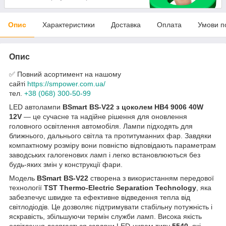
Опис
Характеристики
Доставка
Оплата
Умови п
Опис
✅ Повний асортимент на нашому
сайті
https://smpower.com.ua/
тел.
+38 (068) 300-50-99
LED автолампи
BSmart BS-V22 з цоколем HB4 9006 40W
12V
— це сучасне та надійне рішення для оновлення
головного освітлення автомобіля. Лампи підходять для
ближнього, дальнього світла та протитуманних фар. Завдяки
компактному розміру вони повністю відповідають параметрам
заводських галогенових ламп і легко встановлюються без
будь-яких змін у конструкції фари.
Модель
BSmart BS-V22
створена з використанням передової
технології
TST Thermo-Electric Separation Technology
, яка
забезпечує швидке та ефективне відведення тепла від
світлодіодів. Це дозволяє підтримувати стабільну потужність і
яскравість, збільшуючи термін служби ламп. Висока якість