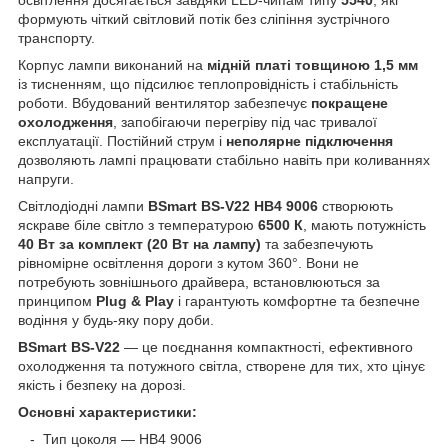
освітлення досягається завдяки LED-чипам типу
5540
, які
формують чіткий світловий потік без сліпіння зустрічного
транспорту.
Корпус лампи виконаний на
мідній платі товщиною 1,5 мм
із тисненням, що підсилює теплопровідність і стабільність
роботи. Вбудований вентилятор забезпечує
покращене
охолодження
, запобігаючи перегріву під час тривалої
експлуатації. Постійний струм і
неполярне підключення
дозволяють лампі працювати стабільно навіть при коливаннях
напруги.
Світлодіодні лампи
BSmart BS-V22 HB4 9006
створюють
яскраве біле світло з температурою
6500 К
, мають потужність
40 Вт за комплект (20 Вт на лампу)
та забезпечують
рівномірне освітлення дороги з кутом 360°. Вони не
потребують зовнішнього драйвера, встановлюються за
принципом
Plug & Play
і гарантують комфортне та безпечне
водіння у будь-яку пору доби.
BSmart BS-V22
— це поєднання компактності, ефективного
охолодження та потужного світла, створене для тих, хто цінує
якість і безпеку на дорозі.
Основні характеристики:
- Тип цоколя — HB4 9006