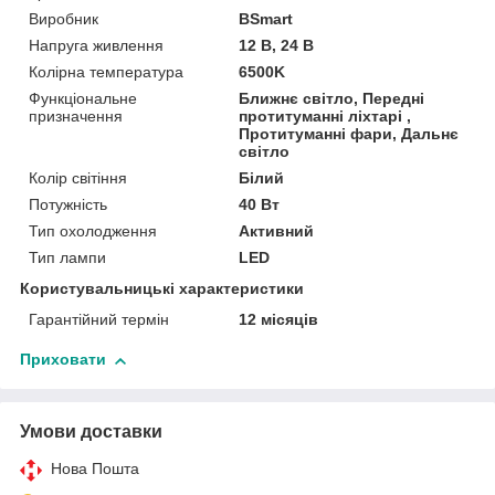
Виробник
BSmart
Напруга живлення
12 В, 24 В
Колірна температура
6500K
Функціональне
Ближнє світло, Передні
призначення
протитуманні ліхтарі ,
Протитуманні фари, Дальнє
світло
Колір світіння
Білий
Потужність
40 Вт
Тип охолодження
Активний
Тип лампи
LED
Користувальницькі характеристики
Гарантійний термін
12 місяців
Приховати
Умови доставки
Нова Пошта