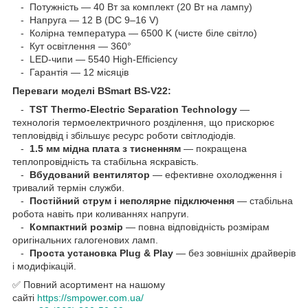
- Потужність — 40 Вт за комплект (20 Вт на лампу)
- Напруга — 12 В (DC 9–16 V)
- Колірна температура — 6500 K (чисте біле світло)
- Кут освітлення — 360°
- LED-чипи — 5540 High-Efficiency
- Гарантія — 12 місяців
Переваги моделі BSmart BS-V22:
-
TST Thermo-Electric Separation Technology
—
технологія термоелектричного розділення, що прискорює
тепловідвід і збільшує ресурс роботи світлодіодів.
-
1.5 мм мідна плата з тисненням
— покращена
теплопровідність та стабільна яскравість.
-
Вбудований вентилятор
— ефективне охолодження і
тривалий термін служби.
-
Постійний струм і неполярне підключення
— стабільна
робота навіть при коливаннях напруги.
-
Компактний розмір
— повна відповідність розмірам
оригінальних галогенових ламп.
-
Проста установка Plug & Play
— без зовнішніх драйверів
і модифікацій.
✅ Повний асортимент на нашому
сайті
https://smpower.com.ua/