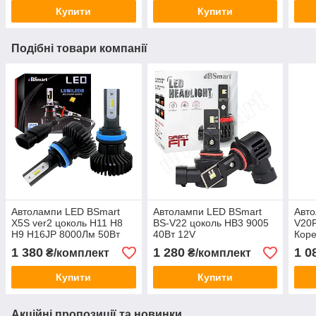
Купити
Купити
Подібні товари компанії
Автолампи LED BSmart
Автолампи LED BSmart
Авт
X5S ver2 цоколь H11 H8
BS-V22 цоколь HB3 9005
V20P
H9 H16JP 8000Лм 50Вт
40Вт 12V
Коре
Luxeon ZES 12В-24В
30Вт
1 380
1 280
1 0
₴/комплект
₴/комплект
Купити
Купити
Акційні пропозиції та новинки