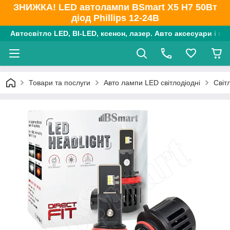
ЗНИЖКА! LED автолампи BSmart X5 H7 50Вт
діод Phillips 12-24В
Автосвітло LED, BI-LED, ксенон, лазер. Авто аксесуари і ко
Товари та послуги
Авто лампи LED світлодіодні
Світ