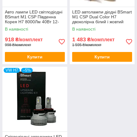
Авто лампи LED світлодіодні
LED автолампи діодні BSmart
BSmart M1 CSP Південна
M1 CSP Dual Color H7
Корея H7 8000Лм 40Вт 12-
двоколірна білий і жовтий
24В
8000Лм 40Вт 12-24В
В наявності
В наявності
918
1 483
₴/комплект
₴/комплект
998 ₴/комплект
1 595 ₴/комплект
Купити
Купити
VW H7
–5%
Світлодіодні автолампи LED