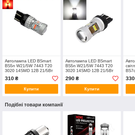
Автолампа LED BSmart
Автолампа LED BSmart
Авто
BS5n W21/5W 7443 T20
BS5n W21/5W 7443 T20
світ
3020 14SMD 12В 21/5Вт
3020 14SMD 12В 21/5Вт
BS7
Canbus Червона
Canbus Біла
12В 
310
290
330
₴
₴
Купити
Купити
Подібні товари компанії