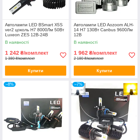
Автолампи LED BSmart X5S
Автолампи LED Aozoom ALH-
ver2 цоколь H7 8000Лм 50Вт
14 H7 130Вт Canbus 9600Лм
Luxeon ZES 12В-24В
12В
В наявності
В наявності
1 242
1 962
₴/комплект
₴/комплект
1 380 ₴/комплект
2 180 ₴/комплект
Купити
Купити
–8%
–7%