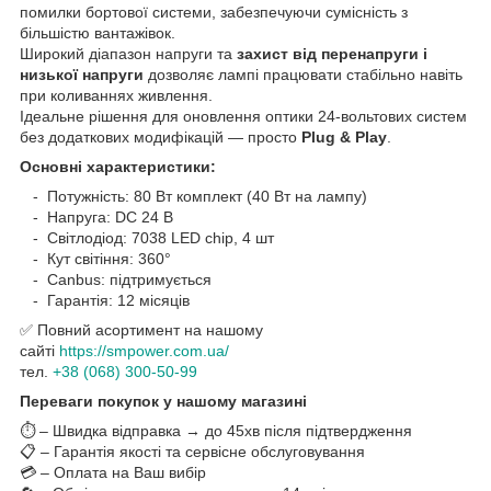
помилки бортової системи, забезпечуючи сумісність з
більшістю вантажівок.
Широкий діапазон напруги та
захист від перенапруги і
низької напруги
дозволяє лампі працювати стабільно навіть
при коливаннях живлення.
Ідеальне рішення для оновлення оптики 24-вольтових систем
без додаткових модифікацій — просто
Plug & Play
.
Основні характеристики:
- Потужність: 80 Вт комплект (40 Вт на лампу)
- Напруга: DC 24 В
- Світлодіод: 7038 LED chip, 4 шт
- Кут світіння: 360°
- Canbus: підтримується
- Гарантія: 12 місяців
✅ Повний асортимент на нашому
сайті
https://smpower.com.ua/
тел.
+38 (068) 300-50-99
Переваги покупок у нашому магазині
⏱️ – Швидка відправка → до 45хв після підтвердження
📋 – Гарантія якості та сервісне обслуговування
💳 – Оплата на Ваш вибір