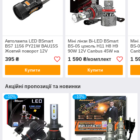
Автолампа LED BSmart
Міні лінзи Bi-LED BSmart
Міні
BS7 1156 PY21W BAU15S
BS-05 цоколь H11 H8 H9
BS-0
Жовтий поворот 12V
90W 12V Canbus 45W на
Can
Canbus
лампу
395
1 590
1 5
₴
₴/комплект
Купити
Купити
Акційні пропозиції та новинки
–10%
–10%