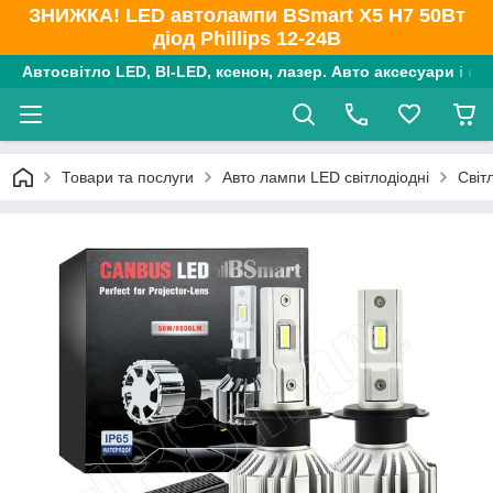
ЗНИЖКА! LED автолампи BSmart X5 H7 50Вт
діод Phillips 12-24В
Автосвітло LED, BI-LED, ксенон, лазер. Авто аксесуари і ко
Товари та послуги
Авто лампи LED світлодіодні
Світ