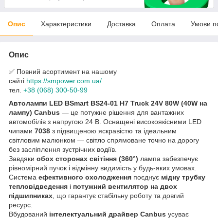
Опис
Характеристики
Доставка
Оплата
Умови п
Опис
✅ Повний асортимент на нашому
сайті
https://smpower.com.ua/
тел.
+38 (068) 300-50-99
Автолампи LED BSmart BS24-01 H7 Truck 24V 80W (40W на
лампу) Canbus
— це потужне рішення для вантажних
автомобілів з напругою 24 В. Оснащені високоякісними LED
чипами
7038
з підвищеною яскравістю та ідеальним
світловим малюнком — світло спрямоване точно на дорогу
без засліплення зустрічних водіїв.
Завдяки
обох сторонах світіння (360°)
лампа забезпечує
рівномірний пучок і відмінну видимість у будь-яких умовах.
Система
ефективного охолодження
поєднує
мідну трубку
тепловідведення
і
потужний вентилятор на двох
підшипниках
, що гарантує стабільну роботу та довгий
ресурс.
Вбудований
інтелектуальний драйвер Canbus
усуває