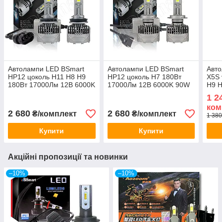
Автолампи LED BSmart
Автолампи LED BSmart
Авт
HP12 цоколь H11 H8 H9
HP12 цоколь H7 180Вт
X5S 
180Вт 17000Лм 12В 6000K
17000Лм 12В 6000K 90W
H9 
90W на лампу
на лампу
Luxe
1 2
ком
2 680
2 680
₴/комплект
₴/комплект
1 380
Купити
Купити
Акційні пропозиції та новинки
–10%
–10%