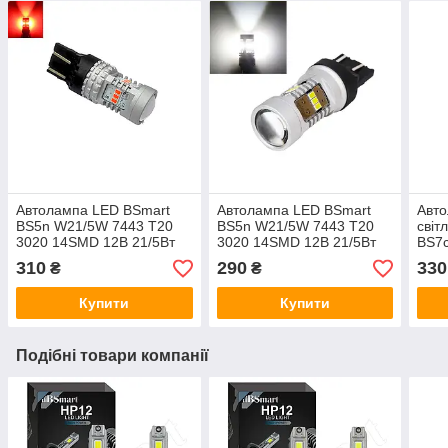
Автолампа LED BSmart
Автолампа LED BSmart
Авто
BS5n W21/5W 7443 T20
BS5n W21/5W 7443 T20
світ
3020 14SMD 12В 21/5Вт
3020 14SMD 12В 21/5Вт
BS7
Canbus Червона
Canbus Біла
12В 
310
290
330
₴
₴
Купити
Купити
Подібні товари компанії