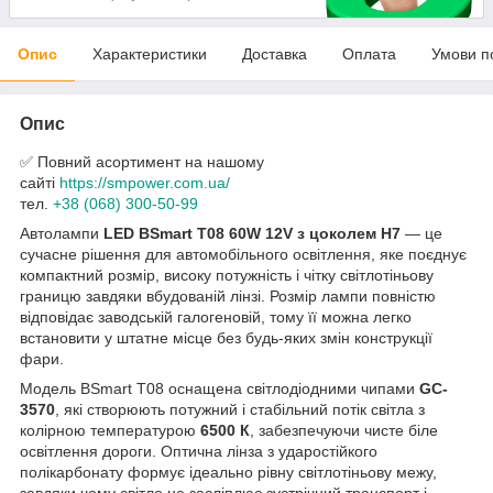
Опис
Характеристики
Доставка
Оплата
Умови п
Опис
✅ Повний асортимент на нашому
сайті
https://smpower.com.ua/
тел.
+38 (068) 300-50-99
Автолампи
LED BSmart T08 60W 12V з цоколем H7
— це
сучасне рішення для автомобільного освітлення, яке поєднує
компактний розмір, високу потужність і чітку світлотіньову
границю завдяки вбудованій лінзі. Розмір лампи повністю
відповідає заводській галогеновій, тому її можна легко
встановити у штатне місце без будь-яких змін конструкції
фари.
Модель BSmart T08 оснащена світлодіодними чипами
GC-
3570
, які створюють потужний і стабільний потік світла з
колірною температурою
6500 К
, забезпечуючи чисте біле
освітлення дороги. Оптична лінза з ударостійкого
полікарбонату формує ідеально рівну світлотіньову межу,