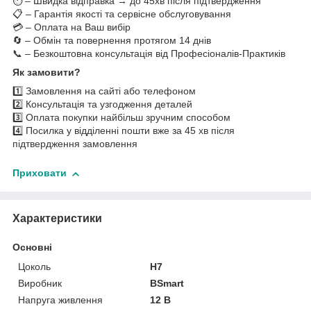
⏱️ – Швидка відправка → до 45хв після підтвердження
📋 – Гарантія якості та сервісне обслуговування
💳 – Оплата на Ваш вибір
🔄 – Обмін та повернення протягом 14 днів
📞 – Безкоштовна консультація від Професіоналів-Практиків
Як замовити?
1️⃣ Замовлення на сайті або телефоном
2️⃣ Консультація та узгодження деталей
3️⃣ Оплата покупки найбільш зручним способом
4️⃣ Посилка у відділенні пошти вже за 45 хв після
підтвердження замовлення
Приховати
Характеристики
Основні
Цоколь
H7
Виробник
BSmart
Напруга живлення
12 В