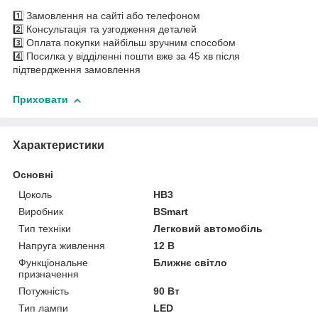
1️⃣ Замовлення на сайті або телефоном
2️⃣ Консультація та узгодження деталей
3️⃣ Оплата покупки найбільш зручним способом
4️⃣ Посилка у відділенні пошти вже за 45 хв після
підтвердження замовлення
Приховати
Характеристики
Основні
Цоколь
HB3
Виробник
BSmart
Тип техніки
Легковий автомобіль
Напруга живлення
12 В
Функціональне
Ближнє світло
призначення
Потужність
90 Вт
Тип лампи
LED