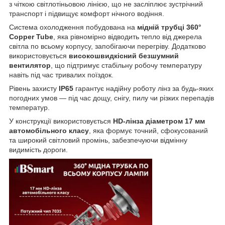
з чіткою світлотіньовою лінією, що не засліплює зустрічний
транспорт і підвищує комфорт нічного водіння.
Система охолодження побудована на
мідній трубці 360°
Copper Tube
, яка рівномірно відводить тепло від джерела
світла по всьому корпусу, запобігаючи перегріву. Додатково
використовується
високошвидкісний безшумний
вентилятор
, що підтримує стабільну робочу температуру
навіть під час тривалих поїздок.
Рівень захисту
IP65
гарантує надійну роботу лінз за будь-яких
погодних умов — під час дощу, снігу, пилу чи різких перепадів
температур.
У конструкції використовується
HD-лінза діаметром 17 мм
автомобільного класу
, яка формує точний, сфокусований
та широкий світловий промінь, забезпечуючи відмінну
видимість дороги.