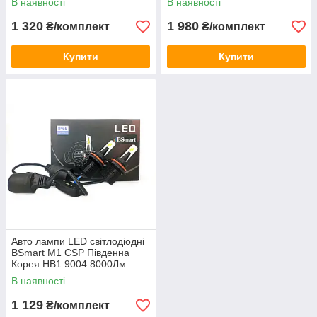
В наявності
В наявності
1 320
1 980
₴/комплект
₴/комплект
Купити
Купити
Авто лампи LED світлодіодні
BSmart M1 CSP Південна
Корея HB1 9004 8000Лм
40Вт 12-24В
В наявності
1 129
₴/комплект