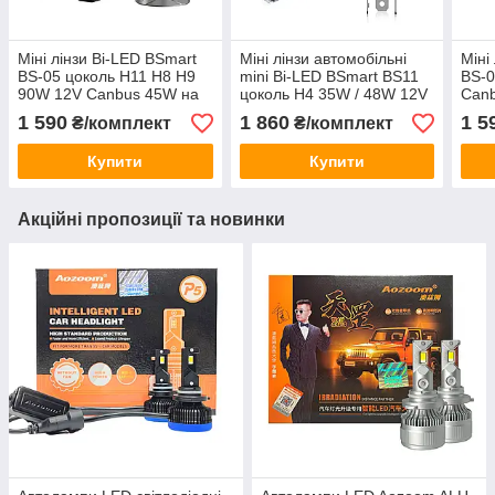
Міні лінзи Bi-LED BSmart
Міні лінзи автомобільні
Міні
BS-05 цоколь H11 H8 H9
mini Bi-LED BSmart BS11
BS-0
90W 12V Canbus 45W на
цоколь H4 35W / 48W 12V
Can
лампу
24V
1 590
1 860
1 5
₴/комплект
₴/комплект
Купити
Купити
Акційні пропозиції та новинки