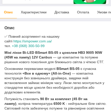
Опис
Характеристики
Доставка
Оплата
Умови п
Опис
✅ Повний асортимент на нашому
сайті
https://smpower.com.ua/
тел.
+38 (068) 300-50-99
Міні лінзи Bi-LED BSmart BS-05 з цоколем HB3 9005 90W
(45W на лампу) 12V Canbus
— це компактне та потужне
рішення нового покоління для ближнього світла з чіткою СТГ.
Основними перевагами моделі
BSmart BS-05
є сучасна
технологія
«Все в одному» (All-in-One)
— компактна
конструкція без зовнішнього драйвера, завдяки якій
встановлення займає мінімум часу. Лінзи легко монтуються у
стандартне місце цоколя без необхідності доробок або
додаткових елементів.
Потужність становить
90 Вт за комплект (45 Вт на
лампу)
, колірна температура
6500 K
- нейтральне біле світло.
Світловий потік забезпечує потужне та рівномірне освітлення