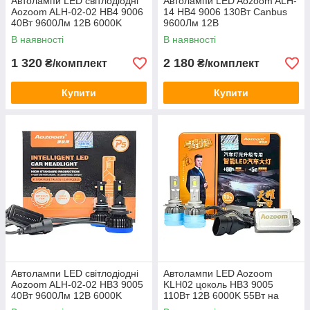
Автолампи LED світлодіодні
Автолампи LED Aozoom ALH-
Aozoom ALH-02-02 HB4 9006
14 HB4 9006 130Вт Canbus
40Вт 9600Лм 12В 6000K
9600Лм 12В
В наявності
В наявності
1 320
2 180
₴/комплект
₴/комплект
Купити
Купити
Автолампи LED світлодіодні
Автолампи LED Aozoom
Aozoom ALH-02-02 HB3 9005
KLH02 цоколь HB3 9005
40Вт 9600Лм 12В 6000K
110Вт 12В 6000K 55Вт на
лампу