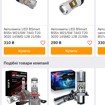
Автолампа LED BSmart
Автолампа LED BSmart
Авто
BS5n W21/5W 7443 T20
BS5n W21/5W 7443 T20
світ
3020 14SMD 12В 21/5Вт
3020 14SMD 12В 21/5Вт
BS7
Canbus Червона
Canbus Біла
12В 
310
290
330
₴
₴
Купити
Купити
Подібні товари компанії