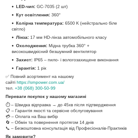
LED-чип:
GC-7035 (2 шт)
Кут освітлення:
360°
Колірна температура:
6500 K (нейстрально біле
світло)
Лінза:
17 мм HD-лінза автомобільного класу
Охолодження:
Мідна трубка 360° +
високошвидкісний безшумний вентилятор
Захист:
IP65 – пило- і вологозахищене виконання
Гарантія:
1 рік
✅ Повний асортимент на нашому
сайті
https://smpower.com.ua/
тел.
+38 (068) 300-50-99
Переваги покупок у нашому магазині
⏱️ – Швидка відправка → до 45хв після підтвердження
📋 – Гарантія якості та сервісне обслуговування
💳 – Оплата на Ваш вибір
🔄 – Обмін та повернення протягом 14 днів
📞 – Безкоштовна консультація від Професіоналів-Практиків
Як замовити?