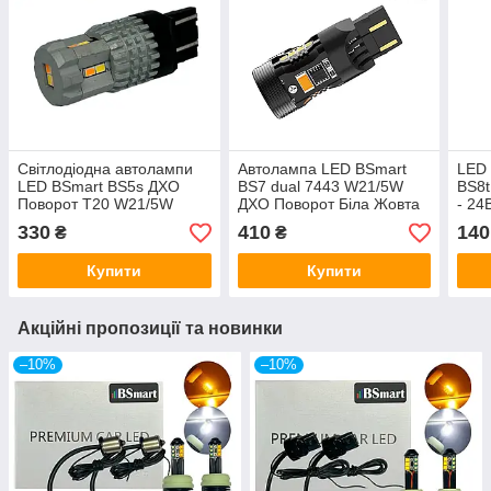
Світлодіодна автолампи
Автолампа LED BSmart
LED 
LED BSmart BS5s ДХО
BS7 dual 7443 W21/5W
BS8t
Поворот T20 W21/5W
ДХО Поворот Біла Жовта
- 24
7443 12V 12 SMD 3020
12V Canbus
330
410
140
₴
₴
Білий/Жовтий
Купити
Купити
Акційні пропозиції та новинки
–10%
–10%