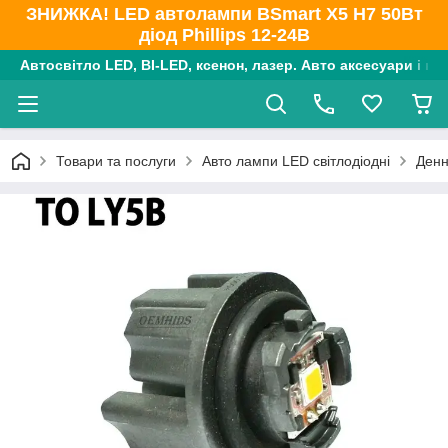
ЗНИЖКА! LED автолампи BSmart X5 H7 50Вт
діод Phillips 12-24В
Автосвітло LED, BI-LED, ксенон, лазер. Авто аксесуари і ко
Товари та послуги
Авто лампи LED світлодіодні
Денн