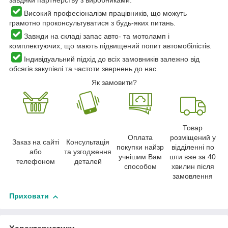
завдяки партнерству з виробниками.
Високий професіоналізм працівників, що можуть
грамотно проконсультуватися з будь-яких питань.
Завжди на складі запас авто- та мотоламп і
комплектуючих, що мають підвищений попит автомобілістів.
Індивідуальний підхід до всіх замовників залежно від
обсягів закупівлі та частоти звернень до нас.
Як замовити?
Товар
Оплата
розміщений у
Заказ на сайті
Консультація
покупки найзр
відділенні по
або
та узгодження
учнішим Вам
шти вже за 40
телефоном
деталей
способом
хвилин після
замовлення
Приховати