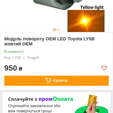
Модуль повороту OEM LED Toyota LY5B
жовтий OEM
В наявності
Код: LY5B
Роздріб
950
₴
Купити