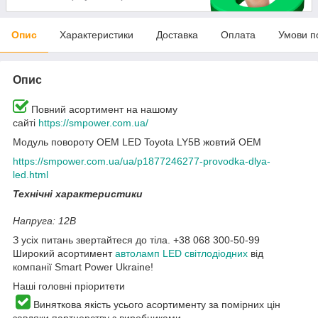
Опис
Характеристики
Доставка
Оплата
Умови п
Опис
Повний асортимент на нашому
сайті
https://smpower.com.ua/
Модуль повороту OEM LED Toyota LY5B жовтий OEM
https://smpower.com.ua/ua/p1877246277-provodka-dlya-
led.html
Технічні характеристики
Напруга: 12В
З усіх питань звертайтеся до тіла. +38 068 300-50-99
Широкий асортимент
автоламп LED світлодіодних
від
компанії Smart Power Ukraine!
Наші головні пріоритети
Виняткова якість усього асортименту за помірних цін