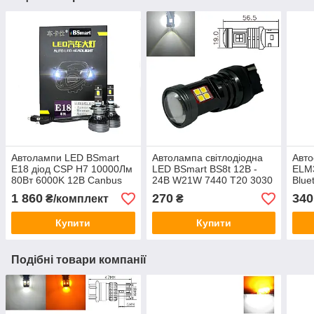
Автолампи LED BSmart
Автолампа світлодіодна
Авто
E18 діод CSP H7 10000Лм
LED BSmart BS8t 12В -
ELM3
80Вт 6000K 12В Canbus
24В W21W 7440 T20 3030
Blue
15SMD біла
діаг
1 860
270
340
₴/комплект
₴
FW V
Купити
Купити
Подібні товари компанії