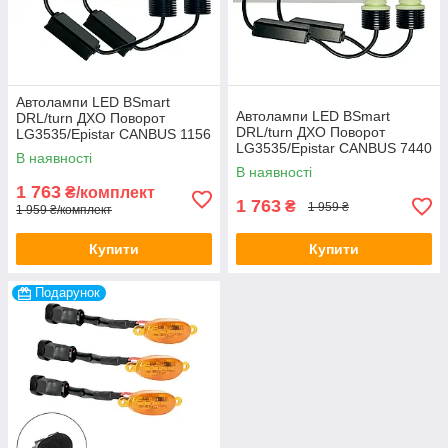
Автолампи LED BSmart
Автолампи LED BSmart
DRL/turn ДХО Поворот
DRL/turn ДХО Поворот
LG3535/Epistar CANBUS 1156
LG3535/Epistar CANBUS 7440
PY21W BAU15S
В наявності
WY21W
В наявності
1 763
₴/комплект
1 763
₴
1 959 ₴
1 959 ₴/комплект
Купити
Купити
Подарунок