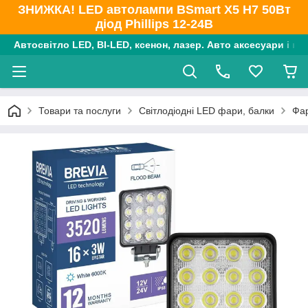
ЗНИЖКА! LED автолампи BSmart X5 H7 50Вт
діод Phillips 12-24В
Автосвітло LED, BI-LED, ксенон, лазер. Авто аксесуари і ко
Товари та послуги
Світлодіодні LED фари, балки
Фар