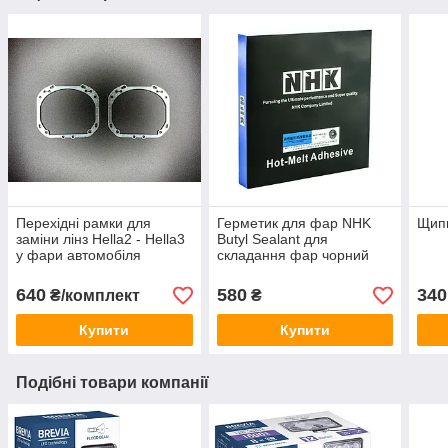
Перехідні рамки для
Герметик для фар NHK
Щипц
заміни лінз Hella2 - Hella3
Butyl Sealant для
у фари автомобіля
складання фар чорний
103302
640
580
340
₴/комплект
₴
Купити
Купити
Подібні товари компанії