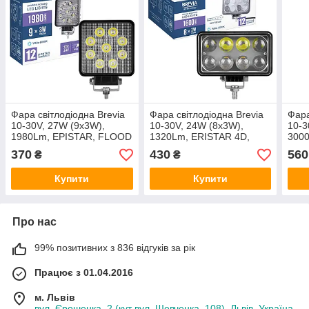
Фара світлодіодна Brevia
Фара світлодіодна Brevia
Фара
10-30V, 27W (9x3W),
10-30V, 24W (8x3W),
10-3
1980Lm, EPISTAR, FLOOD
1320Lm, ERISTAR 4D,
300
SPOT
370
430
560
₴
₴
Купити
Купити
Про нас
99% позитивних з 836 відгуків за рік
Працює з 01.04.2016
м. Львів
вул. Єрошенка, 2 (кут вул. Шевченка, 108), Львів, Україна