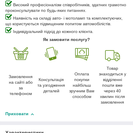
Високий професіоналізм співробітників, здатних грамотно
проконсультувати по будь-яких питаннях.
Наявність на складі авто- і мотоламп та комплектуючих,
що користуються підвищеним попитом автомобілістів.
Індивідуальний підхід до кожного клієнта.
Як замовити послугу?
Товар
Оплата
знаходиться у
Замовлення
Консультація
покупки
відділенні
на сайті або
та узгодження
найбільш
пошти вже
за
деталей
зручним Вам
через 40
телефоном
способом
хвилин після
замовлення
Приховати
Характеристики