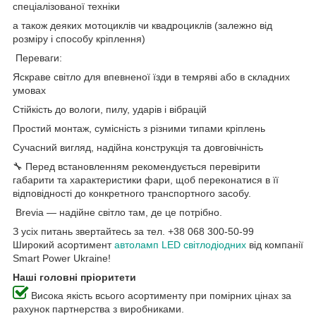
спеціалізованої техніки
а також деяких мотоциклів чи квадроциклів (залежно від
розміру і способу кріплення)
Переваги:
Яскраве світло для впевненої їзди в темряві або в складних
умовах
Стійкість до вологи, пилу, ударів і вібрацій
Простий монтаж, сумісність з різними типами кріплень
Сучасний вигляд, надійна конструкція та довговічність
🔧 Перед встановленням рекомендується перевірити
габарити та характеристики фари, щоб переконатися в її
відповідності до конкретного транспортного засобу.
Brevia — надійне світло там, де це потрібно.
З усіх питань звертайтесь за тел. +38 068 300-50-99
Широкий асортимент
автоламп LED світлодіодних
від компанії
Smart Power Ukraine!
Наші головні пріоритети
Висока якість всього асортименту при помірних цінах за
рахунок партнерства з виробниками.