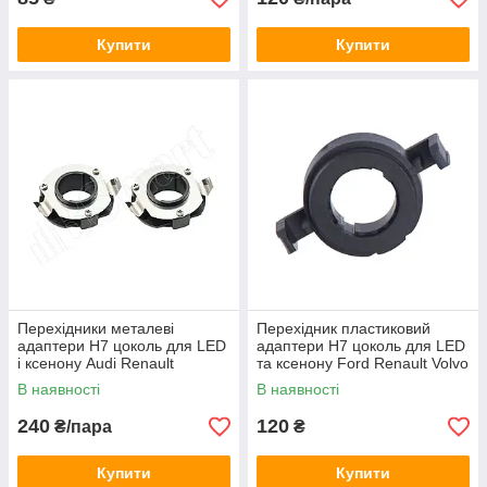
Купити
Купити
Перехідники металеві
Перехідник пластиковий
адаптери H7 цоколь для LED
адаптери H7 цоколь для LED
і ксенону Audi Renault
та ксенону Ford Renault Volvo
(150034)
(150040)
В наявності
В наявності
240
120
₴/пара
₴
Купити
Купити