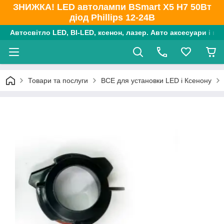
ЗНИЖКА! LED автолампи BSmart X5 H7 50Вт
діод Phillips 12-24В
Автосвітло LED, BI-LED, ксенон, лазер. Авто аксесуари і ко
Товари та послуги
ВСЕ для установки LED і Ксенону