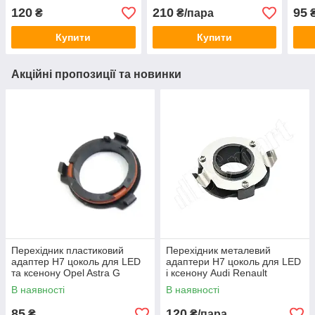
Mercedes (150021)
Mega
120
210
95
₴
₴/пара
штук
Купити
Купити
Акційні пропозиції та новинки
Перехідник пластиковий
Перехідник металевий
адаптер H7 цоколь для LED
адаптери H7 цоколь для LED
та ксенону Opel Astra G
і ксенону Audi Renault
(150012)
(150034)
В наявності
В наявності
85
120
₴
₴/пара