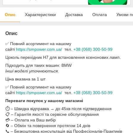
Опис
Характеристики
Доставка
Оплата
Умови п
Опис
✅ Повний асортимент на нашому
сайті
https://smpower.com.ua/
тел.
+38 (068) 300-50-99
Цоколь перехідник H7 для встановлення ксенонових ламп.
Підходить для таких машин: BMW
Інші моделі уточнюються.
Ціна вказана за 1 шт
✅ Повний асортимент на нашому
сайті
https://smpower.com.ua/
тел.
+38 (068) 300-50-99
Переваги покупок у нашому магазині
⏱️ – Швидка відправка → до 45хв після підтвердження
📋 – Гарантія якості та сервісне обслуговування
💳 – Оплата на Ваш вибір
🔄 – Обмін та повернення протягом 14 днів
📞 – Безкоштовна консультація від Професіоналів-Практиків