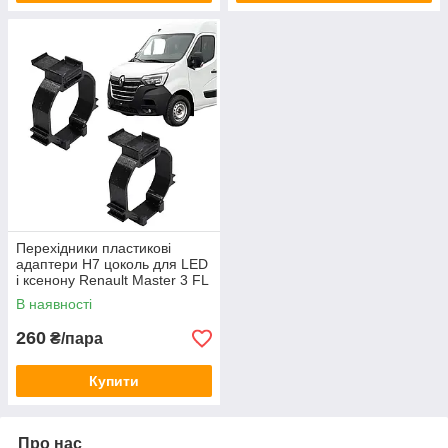
Перехідники пластикові
адаптери H7 цоколь для LED
і ксенону Renault Master 3 FL
2019-2024 (150043)
В наявності
260
₴/пара
Купити
Про нас