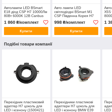
Автолампи LED BSmart
Авто лампи LED
Авт
E18 діод CSP H7 10000Лм
світлодіодні BSmart M1
X5S 
80Вт 6000K 12В Canbus
CSP Південна Корея H7
8000
8000Лм 40Вт 12-24В
12В
1 860
998
1 3
₴/комплект
₴/комплект
Купити
Купити
Подібні товари компанії
Перехідник пластиковий
Перехідники пластикові
Пере
адаптер H7 цоколь для
адаптери H7 цоколь для
адап
LED і ксенону (1500421)
LED і ксенону BMW E39
LED 