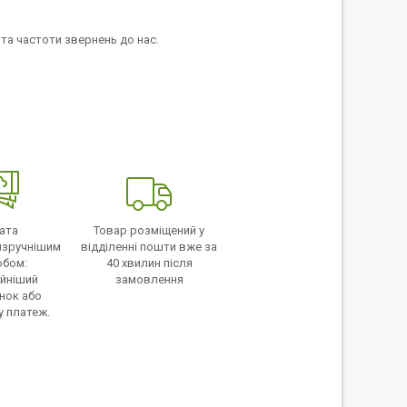
 та частоти звернень до нас.
ата
Товар розміщений у
йзручнішим
відділенні пошти вже за
обом:
40 хвилин після
ійніший
замовлення
нок або
у платеж.