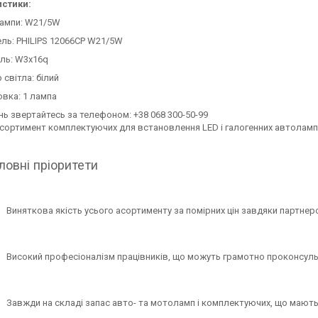
стики:
лампи: W21/5W
ль: PHILIPS 12066CP W21/5W
ль: W3x16q
 світла: білий
овка: 1 лампа
ань звертайтесь за телефоном: +38 068 300-50-99
сортимент комплектуючих для встановлення LED і галогенних автоламп 
ловні пріоритети
Виняткова якість усього асортименту за помірних цін завдяки партне
Високий професіоналізм працівників, що можуть грамотно проконсуль
Завжди на складі запас авто- та мотоламп і комплектуючих, що мають