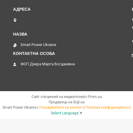
вул. Єрошенка, 2 (кут вул. Шевченка, 108), Львів,
Україна
Smart Power Ukraine
ФОП Дзира Марта Богданівна
Сайт створений на маркетплейсі
Prom.ua
Продавець на Bigl.ua
Smart Power Ukraine |
Поскаржитися на контент
|
Політика конфіденційності
Select Language
▼