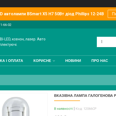
 автолампи BSmart X5 H7 50Вт діод Phillips 12-24В
П
11-66-02
BI-LED, ксенон, лазер. Авто
плектуючі.
КА І ОПЛАТА
КОРИСНЕ
НОВИНИ
ПРО НАС
ВКАЗІВНА ЛАМПА ГАЛОГЕНОВА PH
В наявності
Код:
12066CP