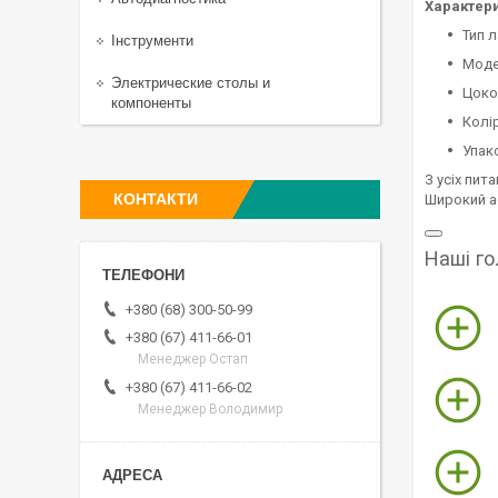
Характери
Тип 
Інструменти
Моде
Электрические столы и
Цоко
компоненты
Колір
Упак
З усіх пит
КОНТАКТИ
Широкий а
Наші го
+380 (68) 300-50-99
+380 (67) 411-66-01
Менеджер Остап
+380 (67) 411-66-02
Менеджер Володимир