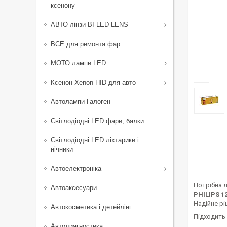
ксенону
АВТО лінзи BI-LED LENS
ВСЕ для ремонта фар
МОТО лампи LED
Ксенон Xenon HID для авто
Автолампи Галоген
Світлодіодні LED фари, балки
Світлодіодні LED ліхтарики і
нічники
Автоелектроніка
Потрібна л
Автоаксесуари
PHILIPS 1
Надійне рі
Автокосметика і детейлінг
Підходить 
Автодиагностика