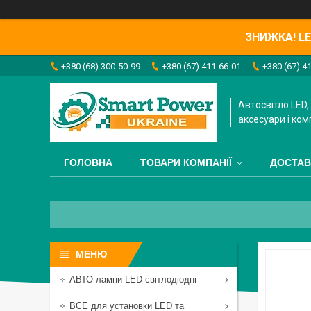
ЗНИЖКА! LED
+380 (68) 300-50-99
+380 (67) 411-66-01
+380 (67) 4
Автосвітло LED, 
аксесуари і ком
ГОЛОВНА
ТОВАРИ КОМПАНІЇ
ДОСТАВ
АВТО лампи LED світлодіодні
ВСЕ для установки LED та