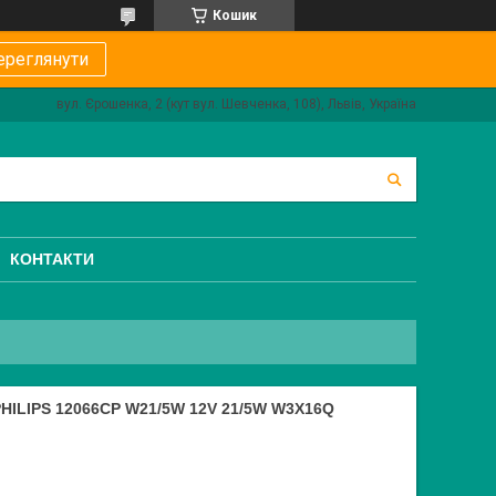
Кошик
ереглянути
вул. Єрошенка, 2 (кут вул. Шевченка, 108), Львів, Україна
КОНТАКТИ
ILIPS 12066CP W21/5W 12V 21/5W W3X16Q