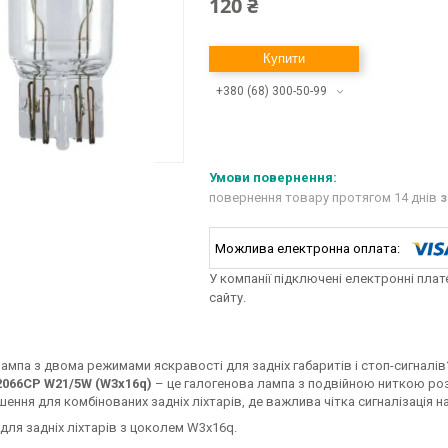
120 ₴
Купити
+380 (68) 300-50-99
повернення товару протягом 14 днів
з
У компанії підключені електронні пла
сайту.
ампа з двома режимами яскравості для задніх габаритів і стоп-сигналів
2066CP W21/5W (W3x16q)
– це галогенова лампа з подвійною ниткою розж
шення для комбінованих задніх ліхтарів, де важлива чітка сигналізація на
для задніх ліхтарів з цоколем W3x16q.