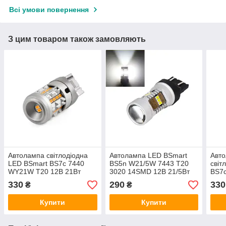
Всі умови повернення
З цим товаром також замовляють
Автолампа світлодіодна
Автолампа LED BSmart
Авто
LED BSmart BS7c 7440
BS5n W21/5W 7443 T20
світ
WY21W T20 12В 21Вт
3020 14SMD 12В 21/5Вт
BS7
CANBUS Жовтий поворот
Canbus Біла
12В 
330
290
330
₴
₴
Купити
Купити