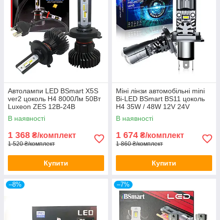
Автолампи LED BSmart X5S
Міні лінзи автомобільні mini
ver2 цоколь H4 8000Лм 50Вт
Bi-LED BSmart BS11 цоколь
Luxeon ZES 12В-24В
H4 35W / 48W 12V 24V
В наявності
В наявності
1 368
1 674
₴/комплект
₴/комплект
1 520 ₴/комплект
1 860 ₴/комплект
Купити
Купити
–8%
–7%