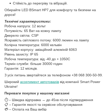
Стійкість до перегріву та вібрацій.
Обирайте LED BSmart HP7 для комфорту та безпеки на
дорозі!
Технічні характеристики:
Робоча напруга: 12 вольт
Потужність: 65 Ват на кожну лампу
Джерело світла: CSP
Яскравість світлового потоку: 6000 люмен на лампу
Колірна температура: 6000 кельвін
Матеріал корпусу: авіаційний алюміній 6063
Рівень захисту: IP 65
Робоча температура: від -40 до + 1050С
Термін служби: більше 30000 годин
Гарантія: 12 місяців.
З усіх питань звертайтеся за телефоном +38 068 300-50-99.
Широкий
асортимент автотоварів
від компанії Smart Power
Ukraine!
Переваги покупок у нашому магазині
⏱️ – Швидка відправка → до 45хв після підтвердження
📋 – Гарантія якості та сервісне обслуговування
💳 – Оплата на Ваш вибір