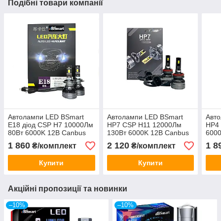
Подібні товари компанії
Автолампи LED BSmart
Автолампи LED BSmart
Авт
E18 діод CSP H7 10000Лм
HP7 CSP H11 12000Лм
HP4 
80Вт 6000K 12В Canbus
130Вт 6000K 12В Canbus
6000
65Вт на лампу
на л
1 860
2 120
1 8
₴/комплект
₴/комплект
Купити
Купити
Акційні пропозиції та новинки
–10%
–10%