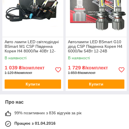
Авто лампи LED світлодіодні
Автолампи LED BSmart G10
BSmart M1 CSP Південна
діод CSP Південна Корея H4
Корея H4 8000Лм 40Вт 12-
6000Лм 54Вт 12-24В
24В
В наявності
В наявності
1 039
1 729
₴/комплект
₴/комплект
1 129 ₴/комплект
1 859 ₴/комплект
Купити
Купити
Про нас
99% позитивних з 836 відгуків за рік
Працює з 01.04.2016