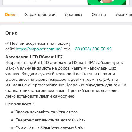
Опис
Характеристики
Доставка
Оплата
Умови п
Опис
✅ Повний асортимент на нашому
сайті
https://smpower.com.ua/
тел.
+38 (068) 300-50-99
Автолампи LED BSmart HP7
Яскраві та надійні LED автолампи BSmart HP7 забезпечують
максимальну видимість на дорозі навіть у найскладніших
умовах. Завдяки сучасній технології освітлення ці лампи
мають високий рівень яскравості, довгий термін служби та
мінімальне енергоспоживання. Ідеально підходять для заміни
стандартних галогенових ламп. Простий монтаж дозволяє
легко встановити лампи самостійно.
Особливості:
Висока яскравість та чітке світло.
Енергоефективність та довговічність.
Сумісність із більшістю автомобілів.