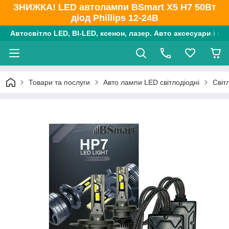
ЗНИЖКА! LED автолампи BSmart X5 H7 50Вт
діод Phillips 12-24В
Автосвітло LED, BI-LED, ксенон, лазер. Авто аксесуари і ко
Товари та послуги
Авто лампи LED світлодіодні
Світ