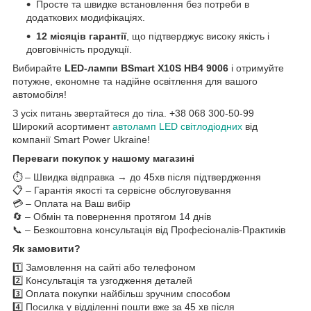
Просте та швидке встановлення без потреби в
додаткових модифікаціях.
12 місяців гарантії
, що підтверджує високу якість і
довговічність продукції.
Вибирайте
LED-лампи BSmart X10S HB4 9006
і отримуйте
потужне, економне та надійне освітлення для вашого
автомобіля!
З усіх питань звертайтеся до тіла. +38 068 300-50-99
Широкий асортимент
автоламп LED світлодіодних
від
компанії Smart Power Ukraine!
Переваги покупок у нашому магазині
⏱️ – Швидка відправка → до 45хв після підтвердження
📋 – Гарантія якості та сервісне обслуговування
💳 – Оплата на Ваш вибір
🔄 – Обмін та повернення протягом 14 днів
📞 – Безкоштовна консультація від Професіоналів-Практиків
Як замовити?
1️⃣ Замовлення на сайті або телефоном
2️⃣ Консультація та узгодження деталей
3️⃣ Оплата покупки найбільш зручним способом
4️⃣ Посилка у відділенні пошти вже за 45 хв після