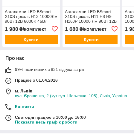
Автолампи LED BSmart
Автолампи LED BSmart
Авт
X10S цоколь H13 10000Лм
X10S цоколь H11 H8 H9
X10S
90Вт 12В 6000K 45Вт
H16JP 10000 Лм 90Вт 12В
1000
лампа
6000K 45Вт лампа
45В
1 980
1 680
1 9
₴/комплект
₴/комплект
Купити
Купити
Про нас
99% позитивних з 831 відгука за рік
Працює з 01.04.2016
м. Львів
вул. Єрошенка, 2 (кут вул. Шевченка, 108), Львів, Україна
Контакти
Сьогодні працює з 10:00 до 16:00
Показати весь графік роботи