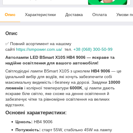
Опис
Характеристики
Доставка
Оплата
Умови п
Опис
✅ Повний асортимент на нашому
сайті
https://smpower.com.ua/
тел.
+38 (068) 300-50-99
Автолампи LED BSmart X10S HB4 9006 — яскраве та
надійне освітлення для вашого автомобіля!
Світлодіодні лампи BSmart X10S з цоколем
HB4 9006
— це
ідеальний вибір для водіїв, які хочуть забезпечити собі
максимальну видимість і безпеку на дорозі. Завдяки
10000
люменів
і колірної температури
6000K
, ці лампи дають
яскраве біле світло, яке схоже на денне освітлення й
забезпечує чітке та рівномірне освітлення на великих
відстанях.
Основні характеристики:
Цоколь:
HB4 9006
Потужність:
старт 55W, стабільно 45W на лампу