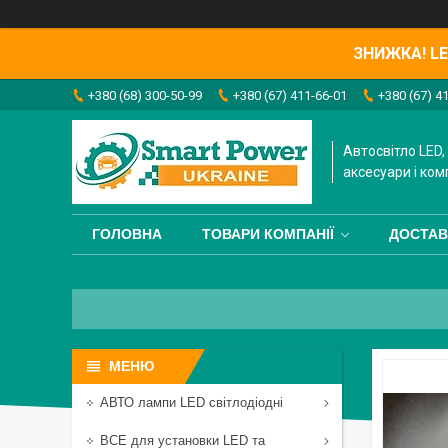
ЗНИЖКА! LED
+380 (68) 300-50-99
+380 (67) 411-66-01
+380 (67) 4
Автосвітло LED, 
аксесуари і ком
ГОЛОВНА
ТОВАРИ КОМПАНІЇ
ДОСТАВ
АВТО лампи LED світлодіодні
ВСЕ для установки LED та