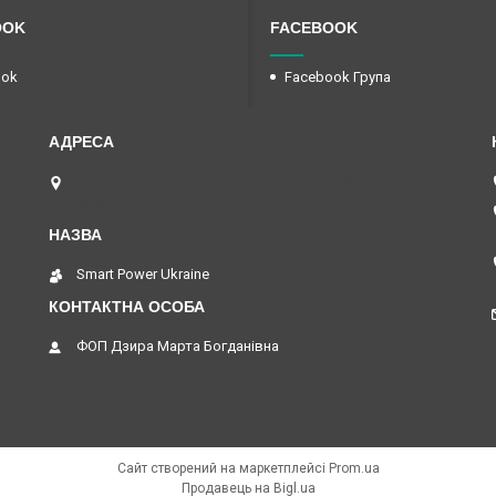
OOK
FACEBOOK
ook
Facebook Група
вул. Єрошенка, 2 (кут вул. Шевченка, 108), Львів,
Україна
Smart Power Ukraine
ФОП Дзира Марта Богданівна
Сайт створений на маркетплейсі
Prom.ua
Продавець на Bigl.ua