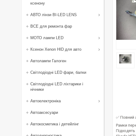
ксенону
АВТО лінзи BI-LED LENS
ВСЕ для ремонта фар
МОТО лампи LED
Ксенон Xenon HID для авто
Автолампи Галоген
Світлодіодні LED фари, балки
Світлодіодні LED ліхтарики і
нічники
Автоелектроніка
Автоаксесуари
✅ Повний 
Автокосметика і детейлінг
Рамки пере
Підходять 
Автодиагностика