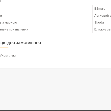
І
к
BSmart
ки
Легковий 
ть з маркою
Skoda
альне призначення
Ближнє сві
ЦІЯ ДЛЯ ЗАМОВЛЕННЯ
₴/комплект