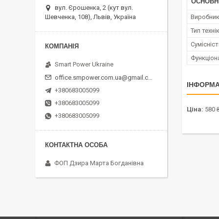
ОСНОВН
вул. Єрошенка, 2 (кут вул.
Шевченка, 108), Львів, Україна
Виробни
Тип техні
Сумісніс
Функціон
Smart Power Ukraine
office.smpower.com.ua@gmail.com
ІНФОРМА
+380683005099
+380683005099
Ціна:
580 
+380683005099
ФОП Дзира Марта Богданівна