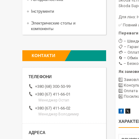
Skoda YETI
Skoda Sup
Інструменти
Для лінз: 
Электрические столы и
✅ Повний 
компоненты
Переваги 
⏱️ – Швид
📋 – Гаран
💳 – Оплат
КОНТАКТИ
🔄 – Обмін
📞 – Безк
Як замов
1️⃣ Замовл
2️⃣ Консул
+380 (68) 300-50-99
3️⃣ Оплат
+380 (67) 411-66-01
4️⃣ Посилк
Менеджер Остап
+380 (67) 411-66-02
Менеджер Володимир
ХАРАКТЕ