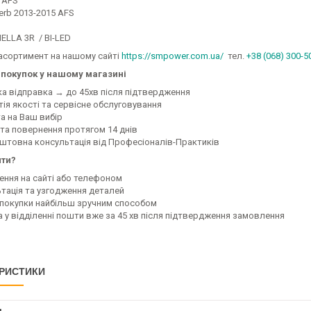
 AFS
erb 2013-2015 AFS
HELLA 3R / BI-LED
асортимент на нашому сайті
https://smpower.com.ua/
тел.
+38 (068) 300-5
покупок у нашому магазині
ка відправка → до 45хв після підтвердження
тія якості та сервісне обслуговування
а на Ваш вибір
 та повернення протягом 14 днів
оштовна консультація від Професіоналів-Практиків
ити?
ення на сайті або телефоном
ьтація та узгодження деталей
а покупки найбільш зручним способом
а у відділенні пошти вже за 45 хв після підтвердження замовлення
РИСТИКИ