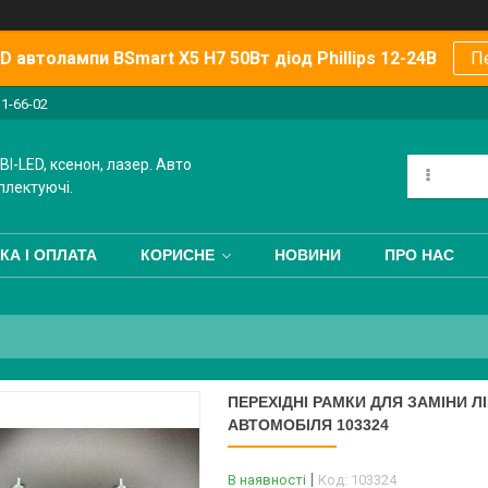
 автолампи BSmart X5 H7 50Вт діод Phillips 12-24В
П
11-66-02
BI-LED, ксенон, лазер. Авто
плектуючі.
КА І ОПЛАТА
КОРИСНЕ
НОВИНИ
ПРО НАС
ПЕРЕХІДНІ РАМКИ ДЛЯ ЗАМІНИ ЛІ
АВТОМОБІЛЯ 103324
В наявності
Код:
103324