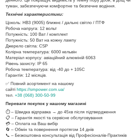
денного. Це покращує видимість у темну пору доби, в дощ чи
туман, забезпечуючи комфортне та безпечне водіння.
Технічні характеристики:
Цоколь: HB3 (9005) ближнє / дальнє світло / ПТФ
Робоча напруга: 12 вольт
Потужність: 100 Ват / комплект
Потужність: 50 Ват на кожну лампу
Джерело світла: CSP
Колірна температура: 6000 кельвін
Матеріал корпусу: авіаційний алюміній 6063
Рівень захисту: IP 65
Робоча температура: від -40 до + 105С
Гарантія: 12 місяців.
✅ Повний асортимент на нашому
сайті
https://smpower.com.ua/
тел.
+38 (068) 300-50-99
Переваги покупок у нашому магазині
⏱️ – Швидка відправка → до 45хв після підтвердження
📋 – Гарантія якості та сервісне обслуговування
💳 – Оплата на Ваш вибір
🔄 – Обмін та повернення протягом 14 днів
📞 – Безкоштовна консультація від Професіоналів-Практиків