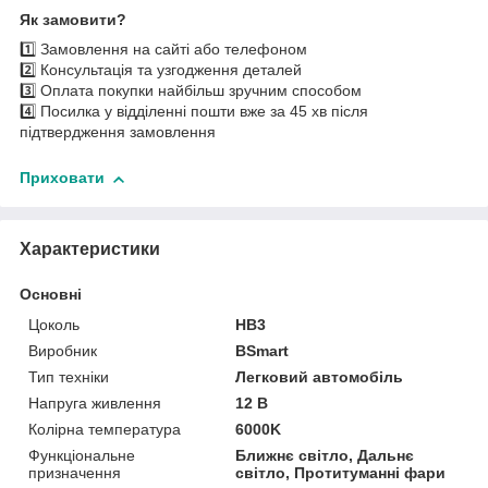
Як замовити?
1️⃣ Замовлення на сайті або телефоном
2️⃣ Консультація та узгодження деталей
3️⃣ Оплата покупки найбільш зручним способом
4️⃣ Посилка у відділенні пошти вже за 45 хв після
підтвердження замовлення
Приховати
Характеристики
Основні
Цоколь
HB3
Виробник
BSmart
Тип техніки
Легковий автомобіль
Напруга живлення
12 В
Колірна температура
6000K
Функціональне
Ближнє світло, Дальнє
призначення
світло, Протитуманні фари