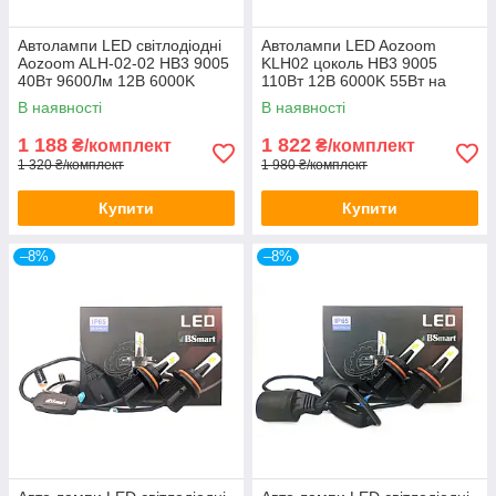
Автолампи LED світлодіодні
Автолампи LED Aozoom
Aozoom ALH-02-02 HB3 9005
KLH02 цоколь HB3 9005
40Вт 9600Лм 12В 6000K
110Вт 12В 6000K 55Вт на
лампу
В наявності
В наявності
1 188
1 822
₴/комплект
₴/комплект
1 320 ₴/комплект
1 980 ₴/комплект
Купити
Купити
–8%
–8%