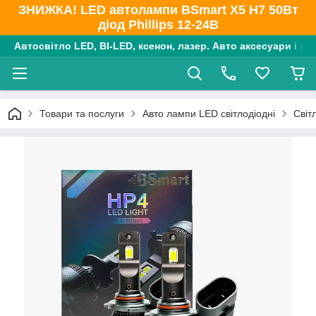
ЗНИЖКА! LED автолампи BSmart X5 H7 50Вт
діод Phillips 12-24В
Автосвітло LED, BI-LED, ксенон, лазер. Авто аксесуари і ко
Товари та послуги
Авто лампи LED світлодіодні
Світ