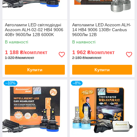
Автолампи LED світлодіодні
Автолампи LED Aozoom ALH-
Aozoom ALH-02-02 HB4 9006
14 HB4 9006 130Вт Canbus
40Вт 9600Лм 12В 6000K
9600Лм 12В
В наявності
В наявності
1 188
1 962
₴/комплект
₴/комплект
1 320 ₴/комплект
2 180 ₴/комплект
Купити
Купити
–10%
–8%