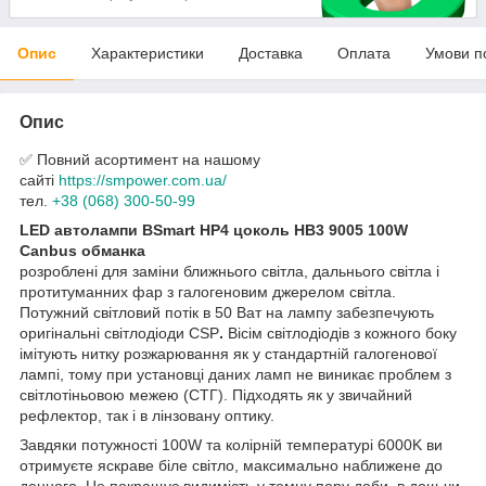
Опис
Характеристики
Доставка
Оплата
Умови п
Опис
✅ Повний асортимент на нашому
сайті
https://smpower.com.ua/
тел.
+38 (068) 300-50-99
LED автолампи BSmart HP4 цоколь HB3 9005 100W
Canbus обманка
розроблені для заміни ближнього світла, дальнього світла і
протитуманних фар з галогеновим джерелом світла.
Потужний світловий потік в 50 Ват на лампу забезпечують
оригінальні світлодіоди CSP
.
Вісім світлодіодів з кожного боку
імітують нитку розжарювання як у стандартній галогенової
лампі, тому при установці даних ламп не виникає проблем з
світлотіньовою межею (СТГ). Підходять як у звичайний
рефлектор, так і в лінзовану оптику.
Завдяки потужності 100W та колірній температурі 6000K ви
отримуєте яскраве біле світло, максимально наближене до