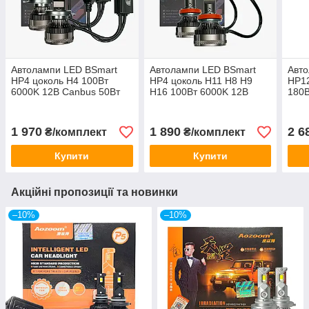
Автолампи LED BSmart
Автолампи LED BSmart
Авт
HP4 цоколь H4 100Вт
HP4 цоколь H11 H8 H9
HP12
6000K 12В Canbus 50Вт
H16 100Вт 6000K 12В
180В
на лампу
Canbus 50Вт на лампу
90W
1 970
1 890
2 6
₴/комплект
₴/комплект
Купити
Купити
Акційні пропозиції та новинки
–10%
–10%