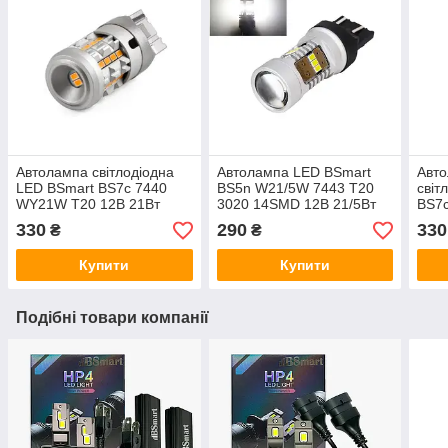
Автолампа світлодіодна
Автолампа LED BSmart
Авто
LED BSmart BS7c 7440
BS5n W21/5W 7443 T20
світ
WY21W T20 12В 21Вт
3020 14SMD 12В 21/5Вт
BS7
CANBUS Жовтий поворот
Canbus Біла
12В 
330
290
330
₴
₴
Купити
Купити
Подібні товари компанії