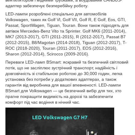
вентилятором і мідними трубками, а вбудований CANBUS-
адаптер забезпечує безперебійну роботу.
LED-лампи розроблені спеціально для автомобілів
Volkswagen, таких як Golf Vl, Golf VII, Golf R, E Golf, Eos, GTI,
Passat, SportWagen, Tiguan, Touran. Вони також підходять для
автівок Mercedes-Benz Vito та Sprinter. Golf MK6 (2011-2014),
MK7 (2013-2017), GTI (2011-2015), R (2012-2017), Passat B7
(2012-2015), B8/Magotan (2014-2018), Tiguan (2012-2017), T-
ROC (2018-2020), Touran (2011-2017), EOS (2012-2016),
Sharon (2012-2014), Scirocco (2009-2016).
Переваги LED-ламп BSmart: яскравий та безпечний світловий
потік, що не засліплює зустрічний транспорт, надійність і
довговічність зі стабільною роботою до 30,000 годин, легка
установка без потреби у додаткових адаптерах, а також
гарантія від виробника для вашої впевненості. LED-лампи
BSmart для Volkswagen — це безпечний вибір для тих, хто
прагне покращити видимість на дорозі та забезпечити
комфорт під час водіння в нічний час.