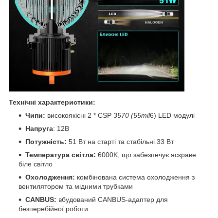
Технічні характеристики:
Чипи:
високоякісні 2 * CSP
3570 (55mil
6) LED модулі
Напруга
: 12В
Потужність:
51 Вт на старті та стабільні 33 Вт
Температура світла:
6000K, що забезпечує яскраве
біле світло
Охолодження:
комбінована система охолодження з
вентилятором та мідними трубками
CANBUS:
вбудований CANBUS-адаптер для
безперебійної роботи