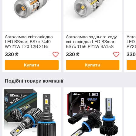
Автолампа світлодіодна
Автолампа заднього ходу
Авто
LED BSmart BS7c 7440
світлодіодна LED BSmart
LED 
WY21W T20 12В 21Вт
BS7c 1156 P21W BA15S
PY2
CANBUS Жовтий поворот
12В 21Вт CANBUS Білий
CAN
330
330
330
₴
₴
Купити
Купити
Подібні товари компанії