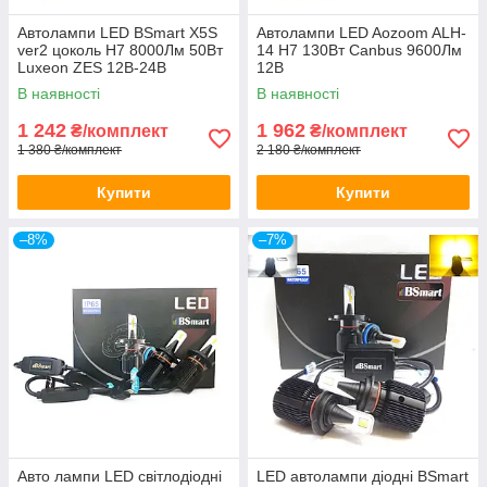
Автолампи LED BSmart X5S
Автолампи LED Aozoom ALH-
ver2 цоколь H7 8000Лм 50Вт
14 H7 130Вт Canbus 9600Лм
Luxeon ZES 12В-24В
12В
В наявності
В наявності
1 242
1 962
₴/комплект
₴/комплект
1 380 ₴/комплект
2 180 ₴/комплект
Купити
Купити
–8%
–7%
Авто лампи LED світлодіодні
LED автолампи діодні BSmart