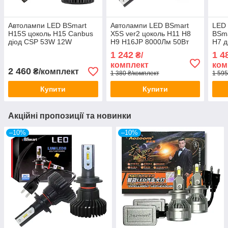
Автолампи LED BSmart
Автолампи LED BSmart
LED 
H15S цоколь H15 Canbus
X5S ver2 цоколь H11 H8
BSma
діод CSP 53W 12W
H9 H16JP 8000Лм 50Вт
H7 д
8000Лм 12В blue
Luxeon ZES 12В-24В
жовт
1 242
1 4
₴/
24В
комплект
ком
2 460
₴/комплект
1 380 ₴/комплект
1 595
Купити
Купити
Акційні пропозиції та новинки
–10%
–10%