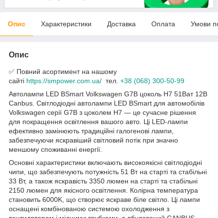
Опис
Характеристики
Доставка
Оплата
Умови п
Опис
✅ Повний асортимент на нашому
сайті
https://smpower.com.ua/
тел.
+38 (068) 300-50-99
Автолампи LED BSmart Volkswagen G7B цоколь H7 51Ват 12В
Canbus. Світлодіодні автолампи LED BSmart для автомобілів
Volkswagen серії G7B з цоколем H7 — це сучасне рішення
для покращення освітлення вашого авто. Ці LED-лампи
ефективно замінюють традиційні галогенові лампи,
забезпечуючи яскравіший світловий потік при значно
меншому споживанні енергії.
Основні характеристики включають високоякісні світлодіодні
чипи, що забезпечують потужність 51 Вт на старті та стабільні
33 Вт, а також яскравість 3350 люмен на старті та стабільні
2150 люмен для якісного освітлення. Колірна температура
становить 6000K, що створює яскраве біле світло. Ці лампи
оснащені комбінованою системою охолодження з