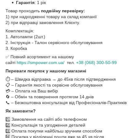
Гарантія
: 1 рік
Товар проходить
подвійну перевірку:
1) при надходженні товару на склад компанії
2) при відправці замовлення Клієнту.
Комплектація:
1. Автолампи (2шт.)
2. Інструкція - Талон сервісного обслуговування
3. Коробка
✅ Повний асортимент на нашому
сайті
https://smpower.com.ua/
тел.
+38 (068) 300-50-99
Переваги покупок у нашому магазині
⏱️ – Швидка відправка → до 45хв після підтвердження
📋 – Гарантія якості та сервісне обслуговування
💳 – Оплата на Ваш вибір
🔄 – Обмін та повернення протягом 14 днів
📞 – Безкоштовна консультація від Професіоналів-Практиків
Як замовити?
1️⃣ Замовлення на сайті або телефоном
2️⃣ Консультація та узгодження деталей
3️⃣ Оплата покупки найбільш зручним способом
4️⃣ Посилка у відділенні пошти вже за 45 хв після