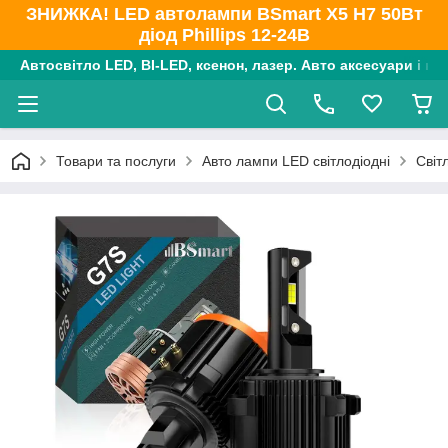
ЗНИЖКА! LED автолампи BSmart X5 H7 50Вт
діод Phillips 12-24В
Автосвітло LED, BI-LED, ксенон, лазер. Авто аксесуари і ко
Товари та послуги
Авто лампи LED світлодіодні
Світ