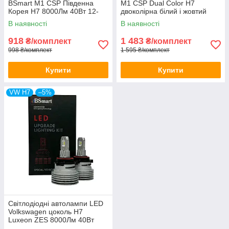
BSmart M1 CSP Південна
M1 CSP Dual Color H7
Корея H7 8000Лм 40Вт 12-
двоколірна білий і жовтий
24В
8000Лм 40Вт 12-24В
В наявності
В наявності
918
1 483
₴/комплект
₴/комплект
998 ₴/комплект
1 595 ₴/комплект
Купити
Купити
VW H7
–5%
Світлодіодні автолампи LED
Volkswagen цоколь H7
Luxeon ZES 8000Лм 40Вт
12В Canbus