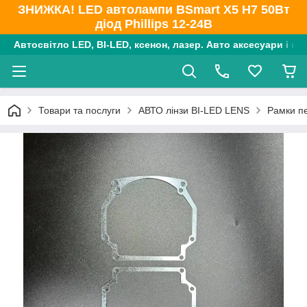
ЗНИЖКА! LED автолампи BSmart X5 H7 50Вт
діод Phillips 12-24В
Автосвітло LED, BI-LED, ксенон, лазер. Авто аксесуари і ко
Товари та послуги
АВТО лінзи BI-LED LENS
Рамки пе