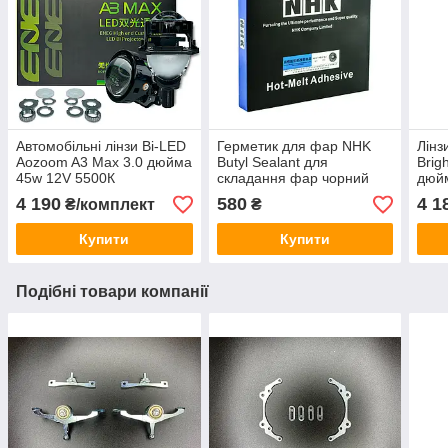
Автомобільні лінзи Bi-LED
Герметик для фар NHK
Лінз
Aozoom A3 Max 3.0 дюйма
Butyl Sealant для
Brig
45w 12V 5500К
складання фар чорний
дюйм
4 190
580
4 1
₴/комплект
₴
Купити
Купити
Подібні товари компанії