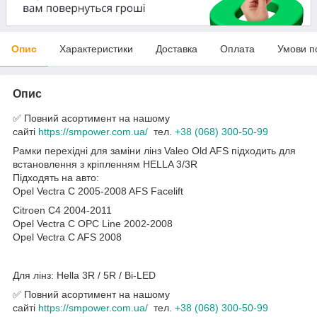
Опис
Характеристики
Доставка
Оплата
Умови п
Опис
✅ Повний асортимент на нашому
сайті
https://smpower.com.ua/
тел.
+38 (068) 300-50-99
Рамки перехідні для заміни лінз Valeo Old AFS підходить для
встановлення з кріпленням HELLA 3/3R
Підходять на авто:
Opel Vectra C 2005-2008 AFS Facelift
Citroen C4 2004-2011
Opel Vectra C OPC Line 2002-2008
Opel Vectra C AFS 2008
Для лінз: Hella 3R / 5R / Bi-LED
✅ Повний асортимент на нашому
сайті
https://smpower.com.ua/
тел.
+38 (068) 300-50-99