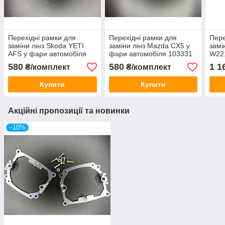
Перехідні рамки для
Перехідні рамки для
Пере
заміни лінз Skoda YETI
заміни лінз Mazda CX5 у
замі
AFS у фари автомобіля
фари автомобіля 103331
W22
103324
авто
580
580
1 1
₴/комплект
₴/комплект
Купити
Купити
Акційні пропозиції та новинки
–10%