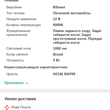
Основні
Виробник
BSmart
Тип техніки
Легковий автомобіль
Напруга живлення
12 В
Колірна температура
6000K
Функціональне
Лампа заднього ходу, Задні
призначення
габаритні вогні, Задні
протитуманні вогні, Передні
габаритні вогні
Світловий потік
1000 лм
Колір світіння
Білий
Потужність
5 Вт
Користувальницькі характеристики
Цоколь
H21W, BAY9S
Приховати
Умови доставки
Нова Пошта