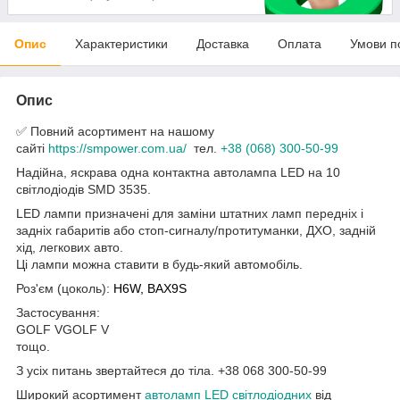
Опис
Характеристики
Доставка
Оплата
Умови п
Опис
✅ Повний асортимент на нашому
сайті
https://smpower.com.ua/
тел.
+38 (068) 300-50-99
Надійна, яскрава одна контактна автолампа LED на 10
світлодіодів SMD 3535.
LED лампи призначені для заміни штатних ламп передніх і
задніх габаритів або стоп-сигналу/протитуманки, ДХО, задній
хід, легкових авто.
Ці лампи можна ставити в будь-який автомобіль.
Роз'єм (цоколь):
H6W, BAX9S
Застосування:
GOLF VGOLF V
тощо.
З усіх питань звертайтеся до тіла. +38 068 300-50-99
Широкий асортимент
автоламп LED світлодіодних
від