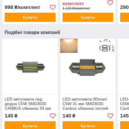
комплект
998
290
₴/комплект
1 129 ₴/комплект
Купити
Купити
Подібні товари компанії
LED автолампа лед
LED-автолампа BSmart
LED
діодна C5W SMD3030
C5W 31 мм SMD3030
C5W
CANBUS обманка 39 мм
Canbus обманка теплий
Canb
білий
білий галоген
біли
145
140
145
₴
₴
Купити
Купити