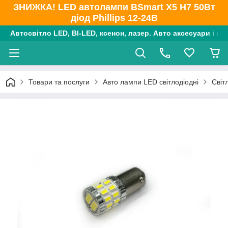
ЗНИЖКА! LED автолампи BSmart X5 H7 50Вт
діод Phillips 12-24В
Автосвітло LED, BI-LED, ксенон, лазер. Авто аксесуари і ко
Товари та послуги
Авто лампи LED світлодіодні
Світ