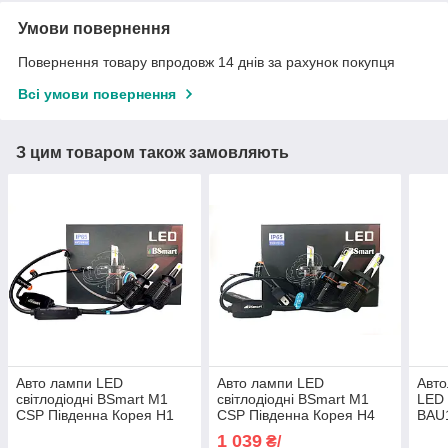
Умови повернення
Повернення товару впродовж 14 днів за рахунок покупця
Всі умови повернення
З цим товаром також замовляють
Авто лампи LED
Авто лампи LED
Авто
світлодіодні BSmart M1
світлодіодні BSmart M1
LED
CSP Південна Корея H1
CSP Південна Корея H4
BAU
8000Лм 40Вт 12-24В
8000Лм 40Вт 12-24В
Жов
1 039
₴/