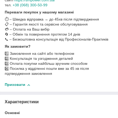
сайті
https://smpower.com.ua/
тел.
+38 (068) 300-50-99
Переваги покупок у нашому магазині
⏱️ – Швидка відправка → до 45хв після підтвердження
📋 – Гарантія якості та сервісне обслуговування
💳 – Оплата на Ваш вибір
🔄 – Обмін та повернення протягом 14 днів
📞 – Безкоштовна консультація від Професіоналів-Практиків
Як замовити?
1️⃣ Замовлення на сайті або телефоном
2️⃣ Консультація та узгодження деталей
3️⃣ Оплата покупки найбільш зручним способом
4️⃣ Посилка у відділенні пошти вже за 45 хв після
підтвердження замовлення
Приховати
Характеристики
Основні