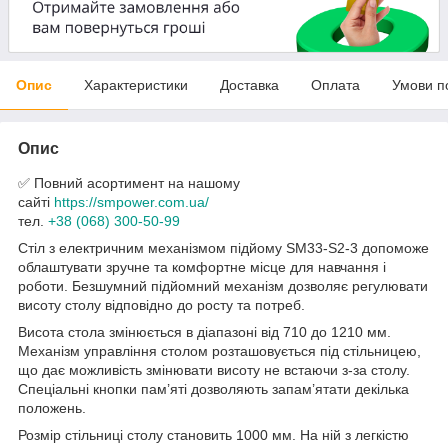
Опис
Характеристики
Доставка
Оплата
Умови п
Опис
✅ Повний асортимент на нашому
сайті
https://smpower.com.ua/
тел.
+38 (068) 300-50-99
Стіл з електричним механізмом підйому SM33-S2-3 допоможе
облаштувати зручне та комфортне місце для навчання і
роботи. Безшумний підйомний механізм дозволяє регулювати
висоту столу відповідно до росту та потреб.
Висота стола змінюється в діапазоні від 710 до 1210 мм.
Механізм управління столом розташовується під стільницею,
що дає можливість змінювати висоту не встаючи з-за столу.
Спеціальні кнопки пам’яті дозволяють запам’ятати декілька
положень.
Розмір стільниці столу становить 1000 мм. На ній з легкістю