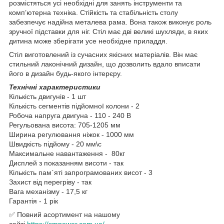
розмістяться усі необхідні для занять інструменти та
комп’ютерна техніка. Стійкість та стабільність столу
забезпечує надійна металева рама. Вона також виконує роль
зручної підставки для ніг. Стіл має дві великі шухляди, в яких
дитина може зберігати усе необхідне приладдя.
Стіл виготовлений із сучасних якісних матеріалів. Він має
стильний лаконічний дизайн, що дозволить вдало вписати
його в дизайн будь-якого інтерєру.
Технічні характеристики
Кількість двигунів - 1 шт
Кількість сегментів підйомної колони - 2
Робоча напруга двигуна - 110 - 240 В
Регульована висота: 705-1205 мм
Ширина регулювання ніжок - 1000 мм
Швидкість підйому - 20 мм\с
Максимальне навантаження - 80кг
Дисплей з показанням висоти - так
Кількість пам`яті запрограмованих висот - 3
Захист від перегріву - так
Вага механізму - 17,5 кг
Гарантія - 1 рік
✅ Повний асортимент на нашому