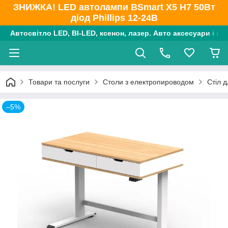
ЗНИЖКА! LED автолампи BSmart X5 H7 50Вт
діод Phillips 12-24В
Автосвітло LED, BI-LED, ксенон, лазер. Авто аксесуари і ко
Товари та послуги
Столи з електропироводом
Стіл 
–5%