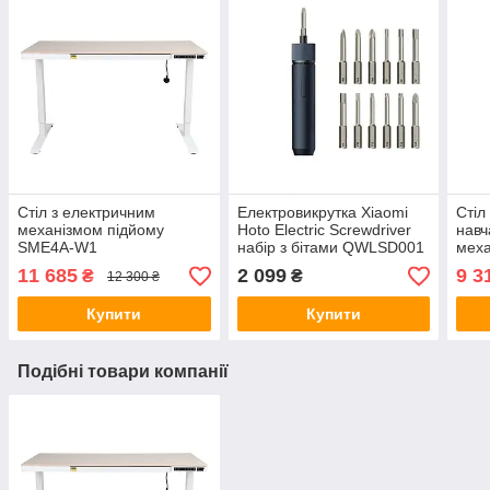
Cтіл з електричним
Електровикрутка Xiaomi
Стіл
механізмом підйому
Hoto Electric Screwdriver
навч
SME4A-W1
набір з бітами QWLSD001
меха
SM3
11 685
2 099
9 3
₴
₴
12 300 ₴
Купити
Купити
Подібні товари компанії