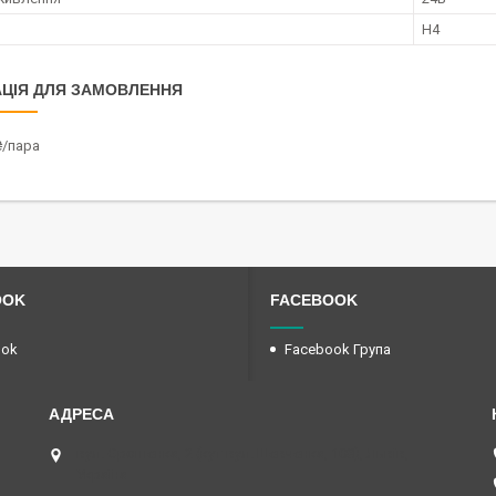
H4
ЦІЯ ДЛЯ ЗАМОВЛЕННЯ
₴/пара
OOK
FACEBOOK
ook
Facebook Група
вул. Єрошенка, 2 (кут вул. Шевченка, 108), Львів,
Україна