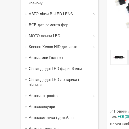
ксенону
АВТО лінзи BI-LED LENS
ВСЕ для ремонта фар
МОТО лампи LED
Ксенон Xenon HID для авто
Автолампи Галоген
Світлодіодні LED фари, балки
Світлодіодні LED ліхтарики і
нічники
Автоелектроніка
Автоаксесуари
✅ Повний 
тел.
+38 (0
Автокосметика і детейлінг
Блоки Can
Автодиагностика