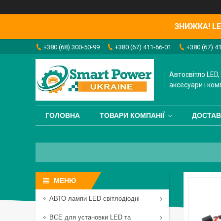
ЗНИЖКА! LED
+380 (68) 300-50-99
+380 (67) 411-66-01
+380 (67) 4
Автосвітло LED, 
аксесуари і ком
ГОЛОВНА
ТОВАРИ КОМПАНІЇ
ДОСТАВ
АВТО лампи LED світлодіодні
ВСЕ для установки LED та