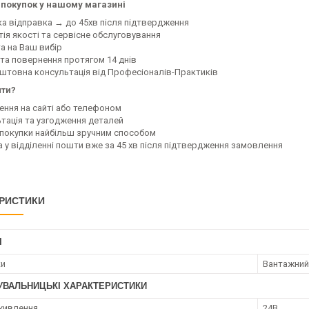
покупок у нашому магазині
ка відправка → до 45хв після підтвердження
тія якості та сервісне обслуговування
а на Ваш вибір
 та повернення протягом 14 днів
оштовна консультація від Професіоналів-Практиків
ити?
ення на сайті або телефоном
ьтація та узгодження деталей
а покупки найбільш зручним способом
а у відділенні пошти вже за 45 хв після підтвердження замовлення
РИСТИКИ
І
ки
Вантажний
УВАЛЬНИЦЬКІ ХАРАКТЕРИСТИКИ
живлення
24В