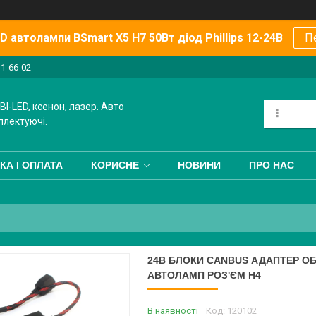
 автолампи BSmart X5 H7 50Вт діод Phillips 12-24В
П
11-66-02
BI-LED, ксенон, лазер. Авто
плектуючі.
КА І ОПЛАТА
КОРИСНЕ
НОВИНИ
ПРО НАС
24В БЛОКИ CANBUS АДАПТЕР ОБ
АВТОЛАМП РОЗ'ЄМ H4
В наявності
Код:
120102