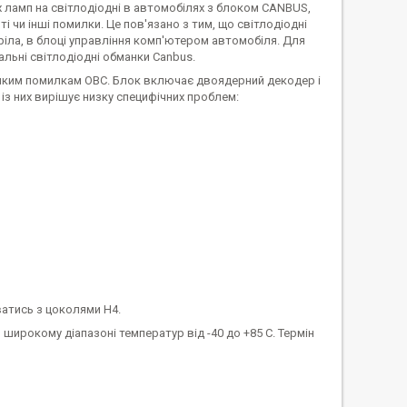
х ламп на світлодіодні в автомобілях з блоком CANBUS,
 чи інші помилки. Це пов'язано з тим, що світлодіодні
ла, в блоці управління комп'ютером автомобіля. Для
льні світлодіодні обманки Canbus.
ь-яким помилкам ОВС. Блок включає двоядерний декодер і
з них вирішує низку специфічних проблем:
атись з цоколями Н4.
в широкому діапазоні температур від -40 до +85 С. Термін