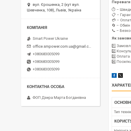
Переваги 
вул. Єрошенка, 2 (кут вул.
⏱️ – Швид
Шевченка, 108), Львів, Україна
📋 – Гаран
💳 – Оплат
🔄 – Обмін
📞 – Безк
Як замов
Smart Power Ukraine
1️⃣ Замовл
office.smpower.com.ua@gmail.com
2️⃣ Консул
+380683005099
3️⃣ Оплат
+380683005099
4️⃣ Посилк
+380683005099
ХАРАКТЕ
ФОП Дзира Марта Богданівна
ОСНОВН
Тип техні
КОРИСТ
Напруга 