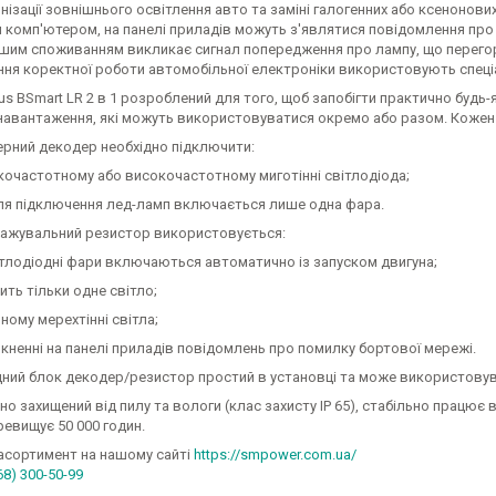
ізації зовнішнього освітлення авто та заміні галогенних або ксенонови
комп'ютером, на панелі приладів можуть з'являтися повідомлення про ті
шим споживанням викликає сигнал попередження про лампу, що перегорі
ння коректної роботи автомобільної електроніки використовують спеціа
us BSmart LR 2 в 1 розроблений для того, щоб запобігти практично буд
навантаження, які можуть використовуватися окремо або разом. Кожен і
ний декодер необхідно підключити:
ькочастотному або високочастотному миготінні світлодіода;
сля підключення лед-ламп включається лише одна фара.
жувальний резистор використовується:
ітлодіодні фари включаються автоматично із запуском двигуна;
ить тільки одне світло;
ному мерехтінні світла;
кненні на панелі приладів повідомлень про помилку бортової мережі.
дний блок декодер/резистор простий в установці та може використовув
но захищений від пилу та вологи (клас захисту IP 65), стабільно працює 
евищує 50 000 годин.
асортимент на нашому сайті
https://smpower.com.ua/
68) 300-50-99