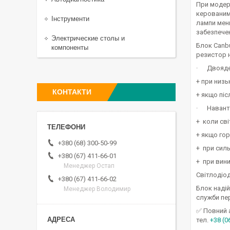
При модерн
керованим 
Інструменти
лампи мен
забезпече
Электрические столы и
Блок Canb
компоненты
резистор 
· Двоядер
+ при низ
КОНТАКТИ
+ якщо пі
· Наванта
+ коли св
+ якщо гор
+380 (68) 300-50-99
+ при силь
+380 (67) 411-66-01
+ при вини
Менеджер Остап
Світлодіо
+380 (67) 411-66-02
Блок надій
Менеджер Володимир
служби пер
✅ Повний 
тел.
+38 (0