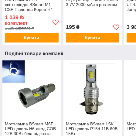
світлодіодні BSmart M1
3.7V 2000 мАч з роз'ємом
UTRA
CSP Південна Корея H4
Jump
8000Лм 40Вт 12-24В
1 039
₴/
комплект
195
3 9
₴
1 129 ₴/комплект
Купити
Купити
Подібні товари компанії
Мотолампа BSmart M6F
Мотолампа BSmart LSK
Мот
LED цоколь H6 диод COB
LED цоколь P15d 11В 60В
LED 
12В 30Вт біла підсвітка
15Вт