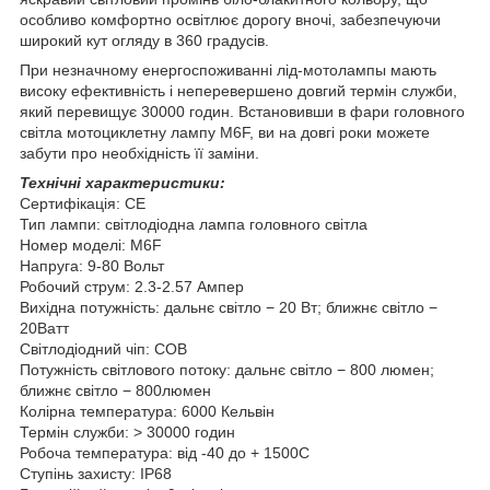
особливо комфортно освітлює дорогу вночі, забезпечуючи
широкий кут огляду в 360
градусів.
При незначному енергоспоживанні лід-мотолампы мають
високу ефективність і неперевершено довгий термін служби,
який перевищує 30000 годин. Встановивши в фари головного
світла мотоциклетну лампу M6F, ви на довгі роки можете
забути про необхідність її заміни.
Технічні характеристики:
Сертифікація: CE
Тип лампи: світлодіодна лампа головного світла
Номер моделі: M6F
Напруга: 9-80 Вольт
Робочий струм: 2.3-2.57 Ампер
Вихідна потужність: дальнє світло − 20 Вт; ближнє світло −
20Ватт
Світлодіодний чіп: COB
Потужність світлового потоку: дальнє світло − 800 люмен;
ближнє світло − 800люмен
Колірна температура: 6000 Кельвін
Термін служби: > 30000 годин
Робоча температура: від -40 до + 150
0
С
Ступінь захисту: IP68