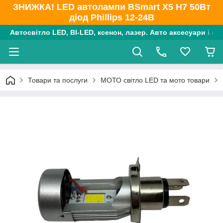
ЗНИЖКА! LED автолампи BSmart X5 H7 50Вт
діод Phillips 12-24В
Автосвітло LED, BI-LED, ксенон, лазер. Авто аксесуари і ко
Товари та послуги
МОТО світло LED та мото товари