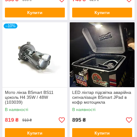
Купити
Купити
–10%
Мото лінза BSmart BS11
LED ліхтар підсвітка аварійна
цоколь H4 35W / 48W
сигналізація BSmart JPad в
(103039)
кофр мотоцикла
В наявності
В наявності
819
895
₴
₴
910 ₴
Купити
Купити