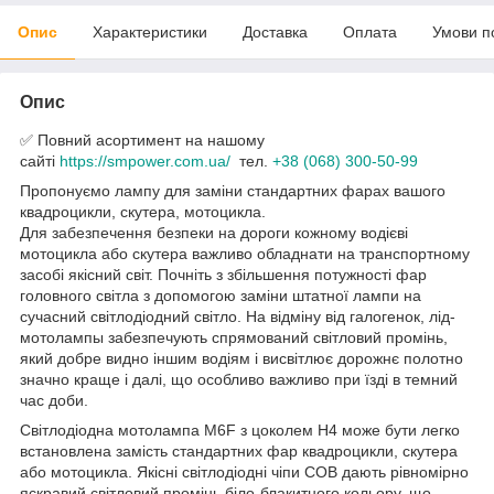
Опис
Характеристики
Доставка
Оплата
Умови п
Опис
✅ Повний асортимент на нашому
сайті
https://smpower.com.ua/
тел.
+38 (068) 300-50-99
Пропонуємо лампу для заміни стандартних фарах вашого
квадроцикли, скутера, мотоцикла.
Для забезпечення безпеки на дороги кожному водієві
мотоцикла або скутера важливо обладнати на транспортному
засобі якісний світ. Почніть з збільшення потужності фар
головного світла з допомогою заміни штатної лампи на
сучасний світлодіодний світло. На відміну від галогенок, лід-
мотолампы забезпечують спрямований світловий промінь,
який добре видно іншим водіям і висвітлює дорожнє полотно
значно краще і далі, що особливо важливо при їзді в темний
час доби.
Світлодіодна мотолампа M6F з цоколем Н4 може бути легко
встановлена замість стандартних фар квадроцикли, скутера
або мотоцикла. Якісні світлодіодні чіпи COB дають рівномірно
яскравий світловий промінь біло-блакитного кольору, що