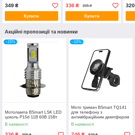
ближній-білий, дальній-
349
336
320
₴
₴
395 ₴
білий
Купити
Купити
Акційні пропозиції та новинки
–15%
–10%
Мото тримач BSmart TQ141
Мотолампа BSmart LSK LED
для телефону з
цоколь P15d 11В 60В 15Вт
антивібраційним демпфером
на кермо
В наявності
В наявності
336
746
₴
₴
395 ₴
829 ₴