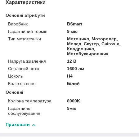
Характеристики
Основні атрибути
Виробник
BSmart
Гарантійний термін
9 міс
Тип мототехніки
Мотоцикл, Моторолер,
Мопед, Скутер, Снігохід,
Квадроцикл,
Мотобуксировщик
Напруга живлення
12 В
Світловий потік
1600 лм
Цоколь
H4
Колір світіння
Білий
Основні
Колірна температура
6000K
Гарантійне
9міс
обслуговування
Приховати