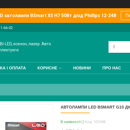
 автолампи BSmart X5 H7 50Вт діод Phillips 12-24В
П
11-66-02
BI-LED, ксенон, лазер. Авто
плектуючі.
КА І ОПЛАТА
КОРИСНЕ
НОВИНИ
ПРО НАС
АВТОЛАМПИ LED BSMART G10 ДІО
В наявності
Код:
101046