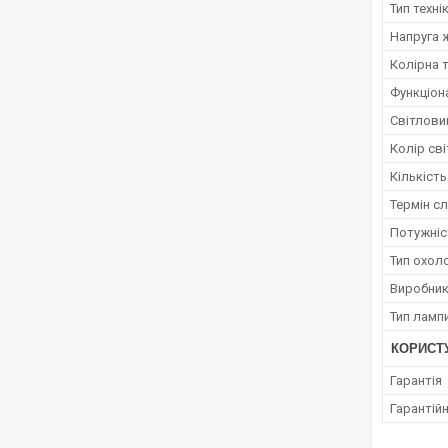
Тип техні
Напруга 
Колірна 
Функціон
Світлови
Колір сві
Кількість
Термін с
Потужніс
Тип охол
Виробни
Тип ламп
КОРИСТ
Гарантія
Гарантійн