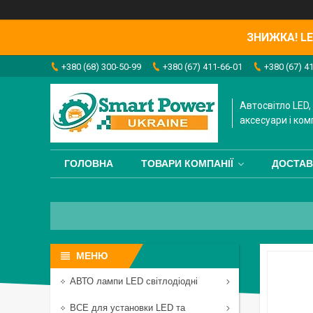
ЗНИЖКА! LED
+380 (68) 300-50-99
+380 (67) 411-66-01
+380 (67) 4
Автосвітло LED, 
аксесуари і ком
ГОЛОВНА
ТОВАРИ КОМПАНІЇ
ДОСТАВ
АВТО лампи LED світлодіодні
ВСЕ для установки LED та