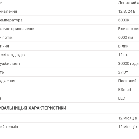
ки
Легковий 
живлення
12 В, 24 В
температура
6000K
альне призначення
Ближнє сві
й потік
6000 лм
тіння
Білий
 світлодіодів
12 шт.
лужби ламп
30000 годи
ть
27 Вт
одження
Пасивний
к
BSmart
и
LED
УВАЛЬНИЦЬКІ ХАРАКТЕРИСТИКИ
12 місяців
ий термін
12 місяців