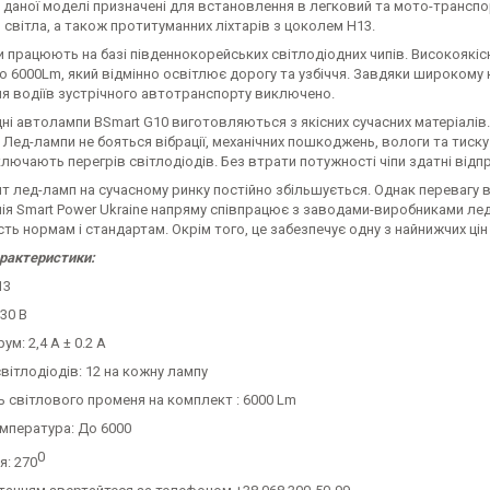
 даної моделі призначені для встановлення в легковий та мото-трансп
світла, а також протитуманних ліхтарів з цоколем Н13.
 працюють на базі південнокорейських світлодіодних чипів. Високоякіс
 6000Lm, який відмінно освітлює дорогу та узбіччя. Завдяки широкому кут
ня водіїв зустрічного автотранспорту виключено.
ні автолампи BSmart G10 виготовляються з якісних сучасних матеріалів. 
 Лед-лампи не бояться вібрації, механічних пошкоджень, вологи та тиску
лючають перегрів світлодіодів. Без втрати потужності чіпи здатні відпр
т лед-ламп на сучасному ринку постійно збільшується. Однак перевагу 
ія Smart Power Ukraine напряму співпрацює з заводами-виробниками ле
сть нормам і стандартам. Окрім того, це забезпечує одну з найнижчих цін
арактеристики:
13
-30 В
ум: 2,4 А ± 0.2 A
світлодіодів: 12 на кожну лампу
ь світлового променя на комплект : 6000 Lm
емпература: До 6000
0
я: 270