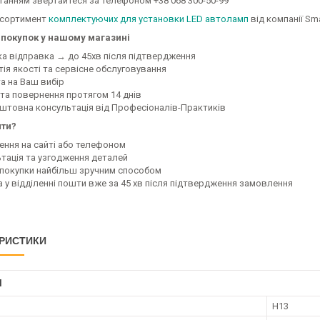
танням звертайтеся за телефоном +38 068 300-50-99
асортимент
комплектуючих для установки LED автоламп
від компанії Sma
покупок у нашому магазині
ка відправка → до 45хв після підтвердження
тія якості та сервісне обслуговування
а на Ваш вибір
 та повернення протягом 14 днів
оштовна консультація від Професіоналів-Практиків
ити?
ення на сайті або телефоном
ьтація та узгодження деталей
а покупки найбільш зручним способом
а у відділенні пошти вже за 45 хв після підтвердження замовлення
РИСТИКИ
І
H13