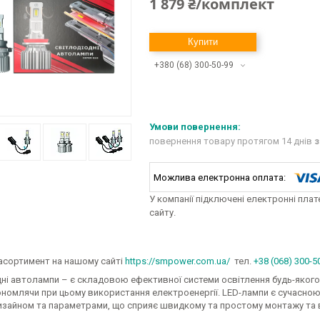
1 879 ₴/комплект
Купити
+380 (68) 300-50-99
повернення товару протягом 14 днів
з
У компанії підключені електронні пла
сайту.
асортимент на нашому сайті
https://smpower.com.ua/
тел.
+38 (068) 300-5
дні автолампи – є складовою ефективної системи освітлення будь-якого
ономлячи при цьому використання електроенергії. LED-лампи є сучасно
дизайном та параметрами, що сприяє швидкому та простому монтажу та