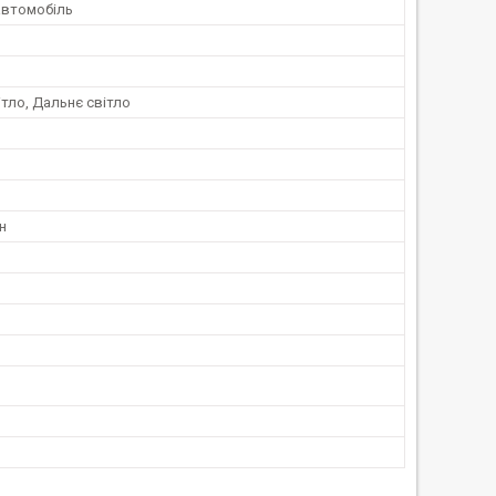
автомобіль
тло, Дальнє світло
н