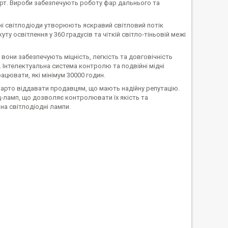
орт. Вироби забезпечують роботу фар дальнього та
ні світлодіоди утворюють яскравий світловий потік
у освітлення у 360 градусів та чіткій світло-тіньовій межі
вони забезпечують міцність, легкість та довговічність
. Інтелектуальна система контролю та подвійні мідні
ацювати, які мінімум 30000 годин.
варто віддавати продавцям, що мають надійну репутацію.
д-ламп, що дозволяє контролювати їх якість та
 на світлодіодні лампи.