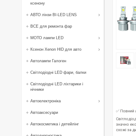
ксенону
АВТО лінзи BI-LED LENS
ВСЕ для ремонта фар
МОТО лампи LED
Ксенон Xenon HID для авто
Автолампи Галоген
Світлодіодні LED фари, балки
Світлодіодні LED ліхтарики і
нічники
Автоелектроніка
✅ Повний 
Автоаксесуари
Світлодіо
Автокосметика і детейлінг
значно ек
схожі за 
Автодиагностика