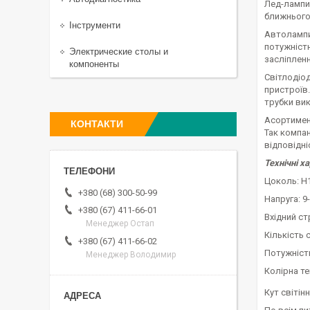
Лед-лампи
ближнього 
Інструменти
Автолампи
потужністю
Электрические столы и
засліплен
компоненты
Світлодіод
пристроїв.
трубки вик
Асортимен
КОНТАКТИ
Так компан
відповідні
Технічні х
Цоколь: Н
+380 (68) 300-50-99
Напруга: 9
+380 (67) 411-66-01
Вхідний стр
Менеджер Остап
Кількість 
+380 (67) 411-66-02
Потужніст
Менеджер Володимир
Колірна т
Кут світінн