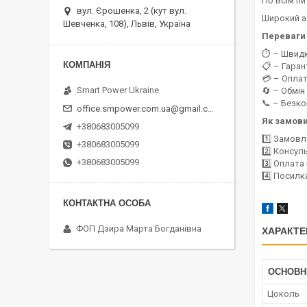
По всім пи
вул. Єрошенка, 2 (кут вул.
Широкий 
Шевченка, 108), Львів, Україна
Переваги 
⏱️ – Швид
📋 – Гаран
💳 – Оплат
Smart Power Ukraine
🔄 – Обмін
📞 – Безк
office.smpower.com.ua@gmail.com
Як замов
+380683005099
1️⃣ Замовл
+380683005099
2️⃣ Консул
+380683005099
3️⃣ Оплат
4️⃣ Посилк
ФОП Дзира Марта Богданівна
ХАРАКТЕ
ОСНОВН
Цоколь