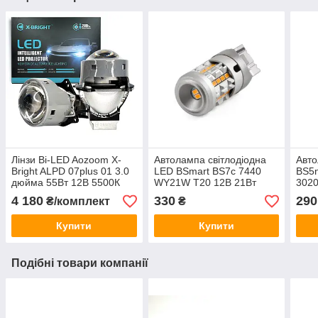
Лінзи Bi-LED Aozoom X-
Автолампа світлодіодна
Авт
Bright ALPD 07plus 01 3.0
LED BSmart BS7c 7440
BS5
дюйма 55Вт 12В 5500К
WY21W T20 12В 21Вт
3020
CANBUS Жовтий поворот
Canb
4 180
330
290
₴/комплект
₴
Купити
Купити
Подібні товари компанії