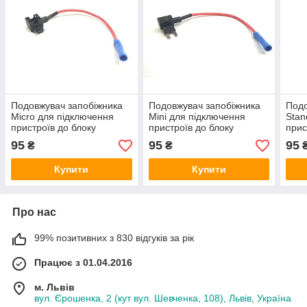
Подовжувач запобіжника
Подовжувач запобіжника
Подо
Micro для підключення
Mini для підключення
Stan
пристроїв до блоку
пристроїв до блоку
прис
запобіжників
запобіжників
запо
95
95
95
₴
₴
Купити
Купити
Про нас
99% позитивних з 830 відгуків за рік
Працює з 01.04.2016
м. Львів
вул. Єрошенка, 2 (кут вул. Шевченка, 108), Львів, Україна