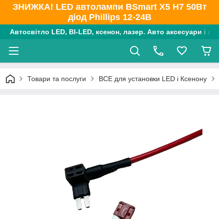
ЗНИЖКА! LED автолампи BSmart X5 H7 50Вт
діод Phillips 12-24В
Автосвітло LED, BI-LED, ксенон, лазер. Авто аксесуари і ко
Товари та послуги
ВСЕ для установки LED і Ксенону