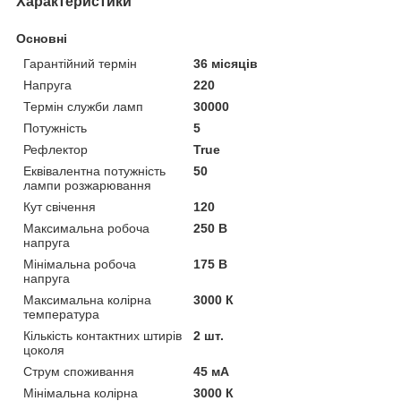
Характеристики
Основні
Гарантійний термін
36 місяців
Напруга
220
Термін служби ламп
30000
Потужність
5
Рефлектор
True
Еквівалентна потужність
50
лампи розжарювання
Кут свічення
120
Максимальна робоча
250 В
напруга
Мінімальна робоча
175 В
напруга
Максимальна колірна
3000 К
температура
Кількість контактних штирів
2 шт.
цоколя
Струм споживання
45 мА
Мінімальна колірна
3000 К