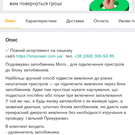
Опис
Характеристики
Доставка
Оплата
Умови п
Опис
✅ Повний асортимент на нашому
сайті
https://smpower.com.ua/
тел.
+38 (068) 300-50-99
Подовжувач запобіжника Micro , для підключення пристроїв
до блоку запобіжників.
Найбільш зручний спосіб підвести живлення до різних
нештатним пристроїв — це підключити живлення через блок
запобіжників. Адже там простіше шукати харчування, що
подається постійно або тільки при включенні запалювання.
У той же час, в будь-якому автомобіля є як мінімум один, а
зазвичай декілька, штатних блоків запобіжників, які дають нам
прекрасний джерело живлення без необхідності втручання в
проводку. І вільний Прикурювач.
В комплект входить:
- удлиннитель запобіжника;