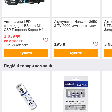
Авто лампи LED
Акумулятор Huawei 18650
Джам
світлодіодні BSmart M1
3.7V 2000 мАч з роз'ємом
UTRA
CSP Південна Корея H4
Jump
8000Лм 40Вт 12-24В
1 039
₴/
комплект
195
3 9
₴
1 129 ₴/комплект
Купити
Купити
Подібні товари компанії