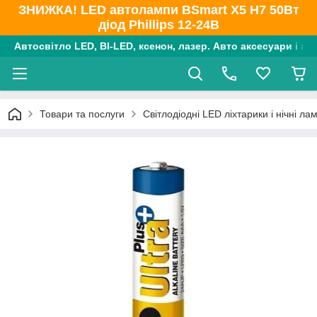
ЗНИЖКА! LED автолампи BSmart X5 H7 50Вт
діод Phillips 12-24В
Автосвітло LED, BI-LED, ксенон, лазер. Авто аксесуари і ко
Товари та послуги
Світлодіодні LED ліхтарики і нічні ла