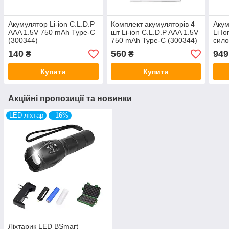
Акумулятор Li-ion C.L.D.P
Комплект акумуляторів 4
Акум
AAA 1.5V 750 mAh Type-C
шт Li-ion C.L.D.P AAA 1.5V
Li I
(300344)
750 mAh Type-C (300344)
сил
140
560
949
₴
₴
Купити
Купити
Акційні пропозиції та новинки
LED ліхтар
–16%
Ліхтарик LED BSmart