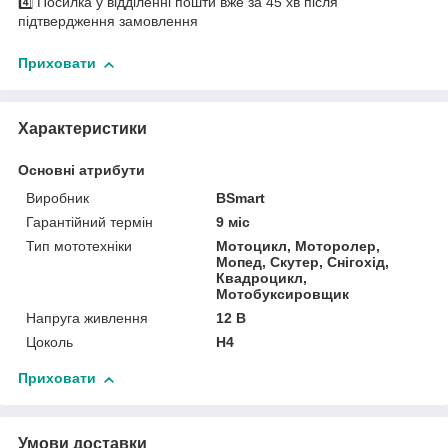
4️⃣ Посилка у відділенні пошти вже за 45 хв після
підтвердження замовлення
Приховати
Характеристики
Основні атрибути
Виробник
BSmart
Гарантійний термін
9 міс
Тип мототехніки
Мотоцикл, Моторолер,
Мопед, Скутер, Снігохід,
Квадроцикл,
Мотобуксировщик
Напруга живлення
12 В
Цоколь
H4
Приховати
Умови доставки