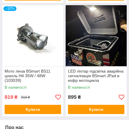
–10%
Мото лінза BSmart BS11
LED ліхтар підсвітка аварійна
цоколь H4 35W / 48W
сигналізація BSmart JPad в
(103039)
кофр мотоцикла
В наявності
В наявності
819
895
₴
₴
910 ₴
Купити
Купити
Про нас