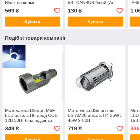
Black на кермо
5Вт CANBUS білий (Art
IP65
100223)
569
130
1 0
₴
₴
Купити
Купити
Подібні товари компанії
Мотолампа BSmart M6F
Мото лінза BSmart mini
Мот
LED цоколь H6 диод COB
BS-AM20 цоколь H4 35W /
LED 
12В 30Вт біла підсвітка
45W 9-80В
15В
ближній-білий, дальній-
349
719
336
₴
₴
білий
Купити
Купити