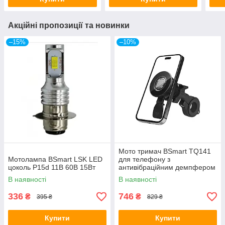
Акційні пропозиції та новинки
–15%
–10%
Мото тримач BSmart TQ141
Мотолампа BSmart LSK LED
для телефону з
цоколь P15d 11В 60В 15Вт
антивібраційним демпфером
на кермо
В наявності
В наявності
336
746
₴
₴
395 ₴
829 ₴
Купити
Купити