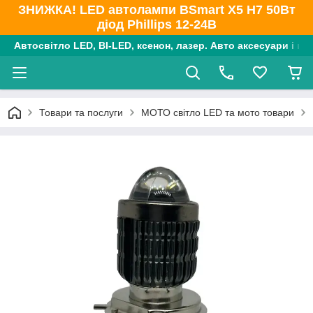
ЗНИЖКА! LED автолампи BSmart X5 H7 50Вт
діод Phillips 12-24В
Автосвітло LED, BI-LED, ксенон, лазер. Авто аксесуари і ко
Товари та послуги
МОТО світло LED та мото товари