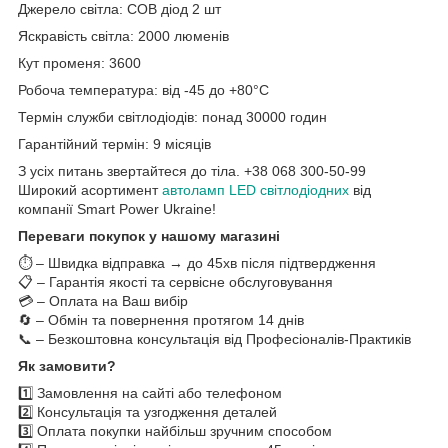
Джерело світла: COB діод 2 шт
Яскравість світла: 2000 люменів
Кут променя: 360
0
Робоча температура: від -45 до +80°C
Термін служби світлодіодів: понад 30000 годин
Гарантійний термін: 9 місяців
З усіх питань звертайтеся до тіла. +38 068 300-50-99
Широкий асортимент
автоламп LED світлодіодних
від
компанії Smart Power Ukraine!
Переваги покупок у нашому магазині
⏱️ – Швидка відправка → до 45хв після підтвердження
📋 – Гарантія якості та сервісне обслуговування
💳 – Оплата на Ваш вибір
🔄 – Обмін та повернення протягом 14 днів
📞 – Безкоштовна консультація від Професіоналів-Практиків
Як замовити?
1️⃣ Замовлення на сайті або телефоном
2️⃣ Консультація та узгодження деталей
3️⃣ Оплата покупки найбільш зручним способом