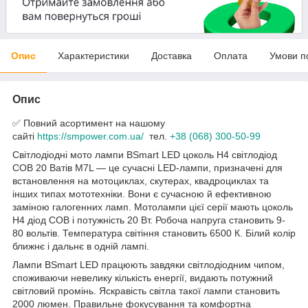
Опис
Характеристики
Доставка
Оплата
Умови п
Опис
✅ Повний асортимент на нашому
сайті
https://smpower.com.ua/
тел.
+38 (068) 300-50-99
Світлодіодні мото лампи BSmart LED цоколь H4 світлодіод
COB 20 Ватів M7L — це сучасні LED-лампи, призначені для
встановлення на мотоциклах, скутерах, квадроциклах та
інших типах мототехніки. Вони є сучасною й ефективною
заміною галогенних ламп. Мотолампи цієї серії мають цоколь
H4 діод COB і потужність 20 Вт. Робоча напруга становить 9-
80 вольтів. Температура світіння становить 6500 К. Білий колір
ближнє і дальнє в одній лампі.
Лампи BSmart LED працюють завдяки світлодіодним чипом,
споживаючи невелику кількість енергії, видають потужний
світловий промінь. Яскравість світла такої лампи становить
2000 люмен. Правильне фокусування та комфортна