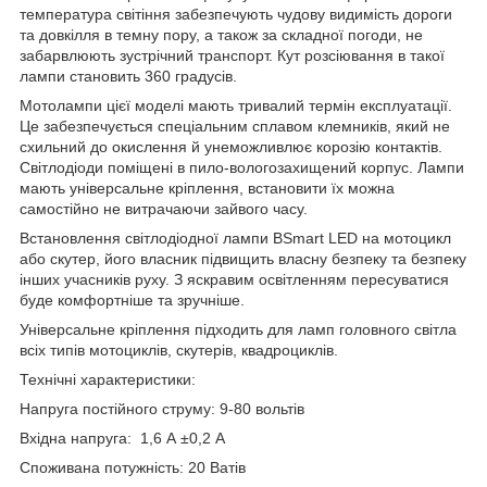
температура світіння забезпечують чудову видимість дороги
та довкілля в темну пору, а також за складної погоди, не
забарвлюють зустрічний транспорт. Кут розсіювання в такої
лампи становить 360 градусів.
Мотолампи цієї моделі мають тривалий термін експлуатації.
Це забезпечується спеціальним сплавом клемників, який не
схильний до окислення й унеможливлює корозію контактів.
Світлодіоди поміщені в пило-вологозахищений корпус. Лампи
мають універсальне кріплення, встановити їх можна
самостійно не витрачаючи зайвого часу.
Встановлення світлодіодної лампи BSmart LED на мотоцикл
або скутер, його власник підвищить власну безпеку та безпеку
інших учасників руху. З яскравим освітленням пересуватися
буде комфортніше та зручніше.
Універсальне кріплення підходить для ламп головного світла
всіх типів мотоциклів, скутерів, квадроциклів.
Технічні характеристики:
Напруга постійного струму: 9-80 вольтів
Вхідна напруга: 1,6 А ±0,2 А
Споживана потужність: 20 Ватів