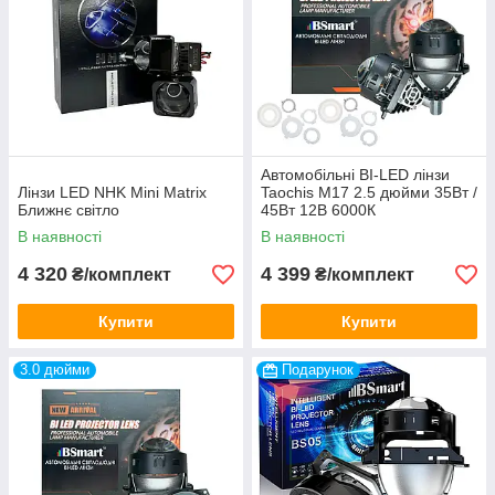
Автомобільні BI-LED лінзи
Лінзи LED NHK Mini Matrix
Taochis M17 2.5 дюйми 35Вт /
Ближнє світло
45Вт 12В 6000К
В наявності
В наявності
4 320
4 399
₴/комплект
₴/комплект
Купити
Купити
3.0 дюйми
Подарунок