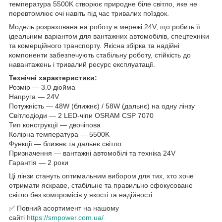
температура 5500K створює природне біле світло, яке не
перевтомлює очі навіть під час тривалих поїздок.
Модель розрахована на роботу в мережі 24V, що робить її
ідеальним варіантом для вантажних автомобілів, спецтехніки
та комерційного транспорту. Якісна збірка та надійні
компоненти забезпечують стабільну роботу, стійкість до
навантажень і тривалий ресурс експлуатації.
Технічні характеристики:
Розмір — 3.0 дюйма
Напруга — 24V
Потужність — 48W (ближнє) / 58W (дальнє) на одну лінзу
Світлодіоди — 2 LED-чіпи OSRAM CSP 7070
Тип конструкції — двочіпова
Колірна температура — 5500K
Функції — ближнє та дальнє світло
Призначення — вантажні автомобілі та техніка 24V
Гарантія — 2 роки
Ці лінзи стануть оптимальним вибором для тих, хто хоче
отримати яскраве, стабільне та правильно сфокусоване
світло без компромісів у якості та надійності.
✅ Повний асортимент на нашому
сайті
https://smpower.com.ua/