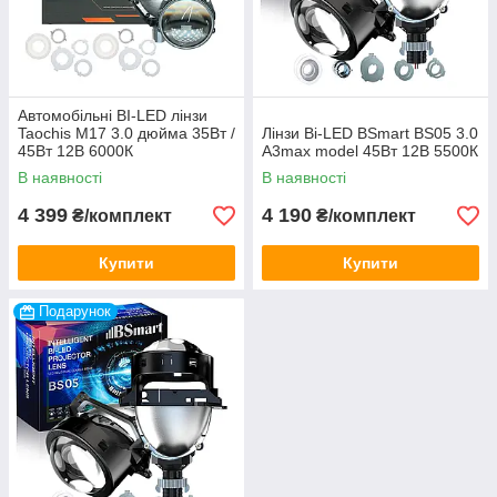
Автомобільні BI-LED лінзи
Taochis M17 3.0 дюйма 35Вт /
Лінзи Bi-LED BSmart BS05 3.0
45Вт 12В 6000К
A3max model 45Вт 12В 5500К
В наявності
В наявності
4 399
4 190
₴/комплект
₴/комплект
Купити
Купити
Подарунок