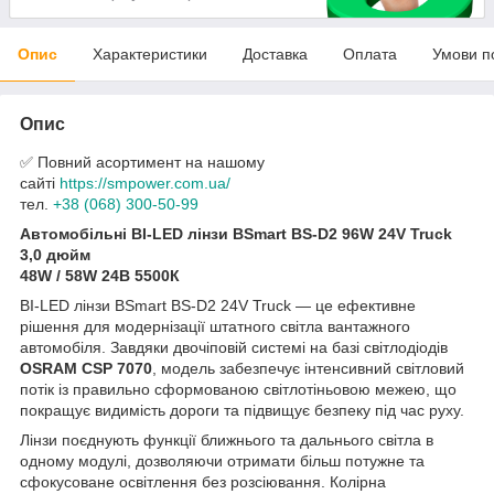
Опис
Характеристики
Доставка
Оплата
Умови п
Опис
✅ Повний асортимент на нашому
сайті
https://smpower.com.ua/
тел.
+38 (068) 300-50-99
Автомобільні BI-LED лінзи ВSmart BS-D2 96W 24V Truck
3,0 дюйм
48W / 58W 24В 5500К
BI-LED лінзи BSmart BS-D2 24V Truck — це ефективне
рішення для модернізації штатного світла вантажного
автомобіля. Завдяки двочіповій системі на базі світлодіодів
OSRAM CSP 7070
, модель забезпечує інтенсивний світловий
потік із правильно сформованою світлотіньовою межею, що
покращує видимість дороги та підвищує безпеку під час руху.
Лінзи поєднують функції ближнього та дальнього світла в
одному модулі, дозволяючи отримати більш потужне та
сфокусоване освітлення без розсіювання. Колірна