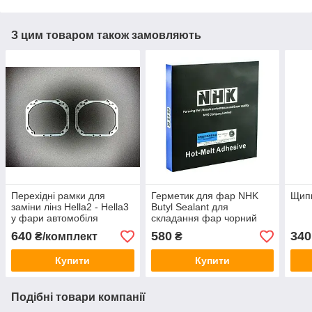
З цим товаром також замовляють
Перехідні рамки для
Герметик для фар NHK
Щипц
заміни лінз Hella2 - Hella3
Butyl Sealant для
у фари автомобіля
складання фар чорний
103302
640
580
340
₴/комплект
₴
Купити
Купити
Подібні товари компанії