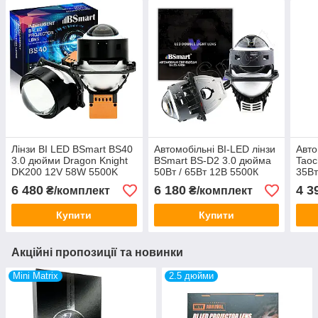
Лінзи BI LED BSmart BS40
Автомобільні BI-LED лінзи
Авто
3.0 дюйми Dragon Knight
BSmart BS-D2 3.0 дюйма
Taoc
DK200 12V 58W 5500K
50Вт / 65Вт 12В 5500К
35Вт
6 480
6 180
4 3
₴/комплект
₴/комплект
Купити
Купити
Акційні пропозиції та новинки
Mini Matrix
2.5 дюйми