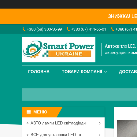
ЗНИЖКА! LED
+380 (68) 300-50-99
+380 (67) 411-66-01
+380 (67) 4
Автосвітло LED, 
аксесуари і ком
ГОЛОВНА
ТОВАРИ КОМПАНІЇ
ДОСТАВ
АВТО лампи LED світлодіодні
ВСЕ для установки LED та