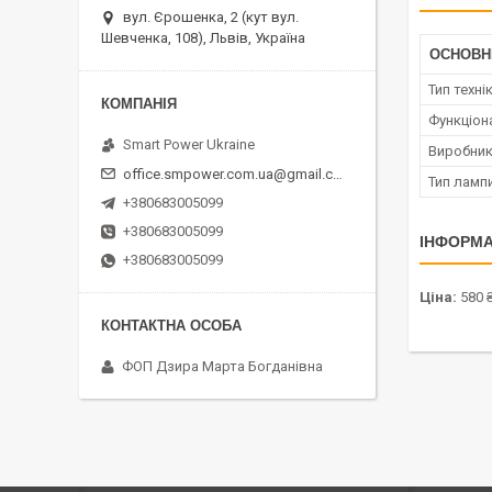
вул. Єрошенка, 2 (кут вул.
Шевченка, 108), Львів, Україна
ОСНОВН
Тип техні
Функціон
Smart Power Ukraine
Виробни
office.smpower.com.ua@gmail.com
Тип ламп
+380683005099
+380683005099
ІНФОРМА
+380683005099
Ціна:
580 
ФОП Дзира Марта Богданівна