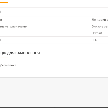
І
ки
Легковий 
альне призначення
Ближнє сві
к
BSmart
и
LED
ЦІЯ ДЛЯ ЗАМОВЛЕННЯ
₴/комплект