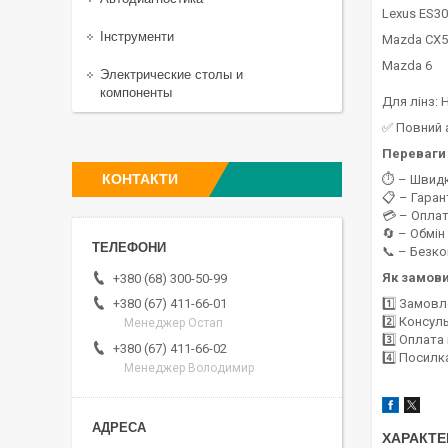
Lexus ES30
Інструменти
Mazda CX5
Mazda 6
Электрические столы и
компоненты
Для лінз: H
✅ Повний 
Переваги 
КОНТАКТИ
⏱️ – Швид
📋 – Гаран
💳 – Оплат
🔄 – Обмін
📞 – Безк
Як замов
+380 (68) 300-50-99
+380 (67) 411-66-01
1️⃣ Замовл
2️⃣ Консул
Менеджер Остап
3️⃣ Оплат
+380 (67) 411-66-02
4️⃣ Посилк
Менеджер Володимир
ХАРАКТЕ