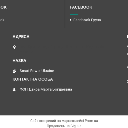
OOK
FACEBOOK
ook
Facebook Група
вул. Єрошенка, 2 (кут вул. Шевченка, 108), Львів,
Україна
Smart Power Ukraine
ФОП Дзира Марта Богданівна
Сайт створений на маркетплейсі
Prom.ua
Продавець на Bigl.ua