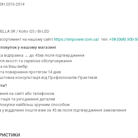
0H 2013-2014
ELLA 3R / Koito Q5 / BI-LED
асортимент на нашому сайті
https://smpower.com.ua/
тел.
+38 (068) 300-5
покупок у нашому магазині
ка відправка → до 45хв після підтвердження
тія якості та сервісне обслуговування
а на Ваш вибір
 та повернення протягом 14 днів
оштовна консультація від Професіоналів-Практиків
ити?
ення на сайті або телефоном
ьтація та узгодження деталей
а покупки найбільш зручним способом
а у відділенні пошти вже за 45 хв після підтвердження замовлення
РИСТИКИ