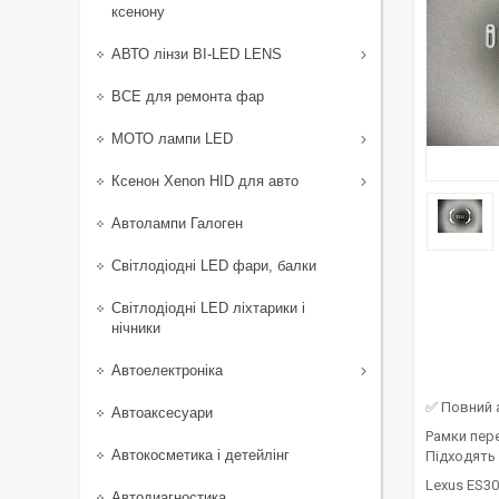
ксенону
АВТО лінзи BI-LED LENS
ВСЕ для ремонта фар
МОТО лампи LED
Ксенон Xenon HID для авто
Автолампи Галоген
Світлодіодні LED фари, балки
Світлодіодні LED ліхтарики і
нічники
Автоелектроніка
✅ Повний 
Автоаксесуари
Рамки пере
Автокосметика і детейлінг
Підходять 
Lexus ES3
Автодиагностика