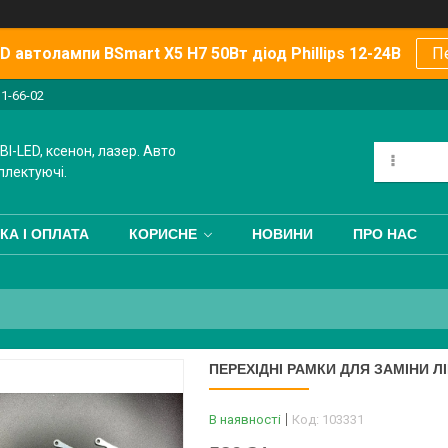
 автолампи BSmart X5 H7 50Вт діод Phillips 12-24В
П
11-66-02
BI-LED, ксенон, лазер. Авто
плектуючі.
КА І ОПЛАТА
КОРИСНЕ
НОВИНИ
ПРО НАС
ПЕРЕХІДНІ РАМКИ ДЛЯ ЗАМІНИ Л
В наявності
Код:
103331