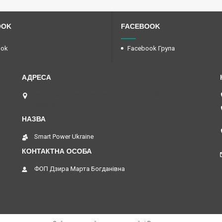
OOK
FACEBOOK
ook
Facebook Група
вул. Єрошенка, 2 (кут вул. Шевченка, 108), Львів,
Україна
Smart Power Ukraine
ФОП Дзира Марта Богданівна