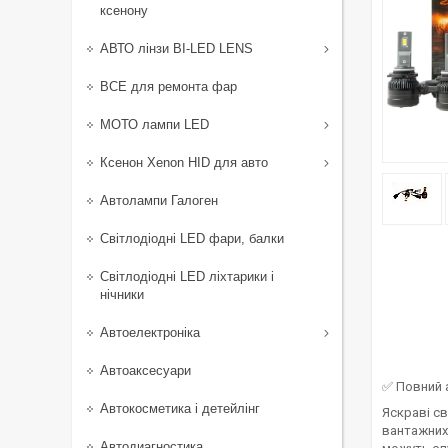
ксенону
АВТО лінзи BI-LED LENS
ВСЕ для ремонта фар
МОТО лампи LED
Ксенон Xenon HID для авто
Автолампи Галоген
Світлодіодні LED фари, балки
Світлодіодні LED ліхтарики і
нічники
Автоелектроніка
Автоаксесуари
✅ Повний 
Автокосметика і детейлінг
Яскраві св
вантажних
Автодиагностика