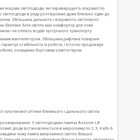
дуже яскраві світлодіоди, які перевершують яскравістю
що світлодіоди в ряду розташовані дуже близько один до
ном. Збільшена дальність і яскравість світлового
нь безпеки. Біле світло має комфортну для очей
рмом і не сліпить водіїв зустрічного транспорту.
дованим вентилятором. Збільшена рифлена поверхня
гарантує стабільність їх роботи, і істотно продовжує
мобілях, оснащених бортовим комп'ютером.
ї галогенової оптики ближнього і дальнього світла.
ку розжарювання. У світлодіодних лампах Aozoom L8
толамп діоди встановлюються в мікросхему по 2, 3, 4 або 6
и, завдяки чому лампа випромінює світло більшої
D. Ширший діапазон забезпечує більшу точність світлового