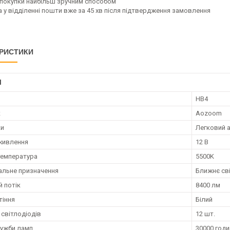
а покупки найбільш зручним способом
а у відділенні пошти вже за 45 хв після підтвердження замовлення
РИСТИКИ
І
HB4
к
Aozoom
ки
Легковий 
живлення
12 В
температура
5500K
альне призначення
Ближнє сві
й потік
8400 лм
тіння
Білий
 світлодіодів
12 шт.
лужби ламп
30000 годи