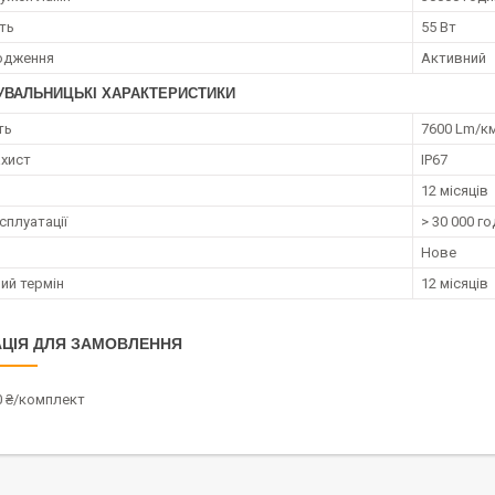
ть
55 Вт
одження
Активний
УВАЛЬНИЦЬКІ ХАРАКТЕРИСТИКИ
ть
7600 Lm/к
хист
IP67
12 місяців
сплуатації
> 30 000 г
Нове
ий термін
12 місяців
ЦІЯ ДЛЯ ЗАМОВЛЕННЯ
0 ₴/комплект