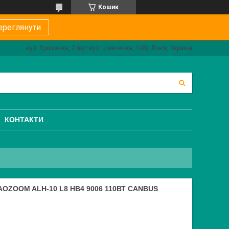
Кошик
ереглянути
вул. Єрошенка, 2 (кут вул. Шевченка, 108), Львів, Україна
КОНТАКТИ
OZOOM ALH-10 L8 HB4 9006 110ВТ CANBUS