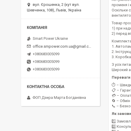
вул. Єрошенка, 2 (кут вул.
променя і 
Шевченка, 108), Львів, Україна
Оскільки с
вентилято
Товар прох
1) при над
2) перед 
Smart Power Ukraine
Комплекта
office.smpower.com.ua@gmail.com
1. Автолам
2. Інструк
+380683005099
3. Коробка
+380683005099
З усіх пит
+380683005099
Широкий 
Переваги 
⏱️ – Швид
📋 – Гаран
💳 – Оплат
ФОП Дзира Марта Богданівна
🔄 – Обмін
📞 – Безк
Як замов
1️⃣ Замовл
2️⃣ Консул