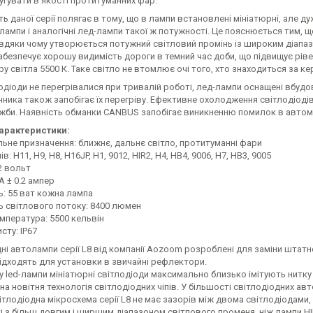
угувати в якості протитуманних фар.
ь даної серії полягає в тому, що в лампи встановлені мініатюрні, але 
лампи і аналогічні лед-лампи такої ж потужності. Це пояснюється тим, 
вдяки чому утворюється потужний світловий промінь із широким діапазо
безпечує хорошу видимість дороги в темний час доби, що підвищує ріве
у світла 5500 К. Таке світло не втомлює очі того, хто знаходиться за ке
одіоди не перегрівалися при тривалій роботі, лед-лампи оснащені вбу
ника також запобігає їх перегріву. Ефективне охолодження світлодіодів 
ужби. Наявність обманки CANBUS запобігає виникненню помилок в авто
характеристики:
ьне призначення: ближнє, дальнє світло, протитуманні фари
в: H11, H9, H8, H16JP, Н1, 9012, HIR2, H4, HB4, 9006, H7, HB3, 9005
2 вольт
А ± 0.2 ампер
ь: 55 ват кожна лампа
ь світлового потоку: 8400 люмен
мпература: 5500 кельвін
сту: IP67
ні автолампи серії L8 від компанії Aozoom розроблені для заміни штатно
ідходять для установки в звичайні рефлектори.
 у led-лампи мініатюрні світлодіоди максимально близько імітують нит
а новітня технологія світлодіодних чіпів. У більшості світлодіодних ав
вітлодіодна мікросхема серії L8 не має зазорів між двома світлодіодам
 з більш довгим і ширшим діапазоном світлового променя, ніж лампи HI