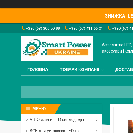
ЗНИЖКА! LED
+380 (68) 300-50-99
+380 (67) 411-66-01
+380 (67) 4
Автосвітло LED, 
аксесуари і ком
ГОЛОВНА
ТОВАРИ КОМПАНІЇ
ДОСТАВ
АВТО лампи LED світлодіодні
ВСЕ для установки LED та