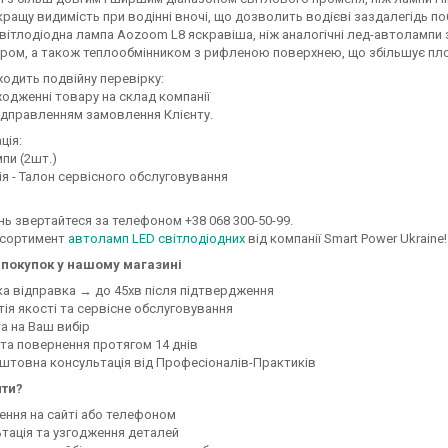
кращу видимість при водінні вночі, що дозволить водієві заздалегідь по
вітлодіодна лампа Aozoom L8 яскравіша, ніж аналогічні лед-автолампи 
ром, а також теплообмінником з рифленою поверхнею, що збільшує площ
одить подвійну перевірку:
ходженні товару на склад компанії
відправленням замовлення Клієнту.
ція:
пи (2шт.)
ція - Талон сервісного обслуговування
ань звертайтеся за телефоном +38 068 300-50-99.
асортимент
автоламп LED світлодіодних
від компанії Smart Power Ukraine!
покупок у нашому магазині
ка відправка → до 45хв після підтвердження
тія якості та сервісне обслуговування
а на Ваш вибір
 та повернення протягом 14 днів
оштовна консультація від Професіоналів-Практиків
ити?
ення на сайті або телефоном
ьтація та узгодження деталей