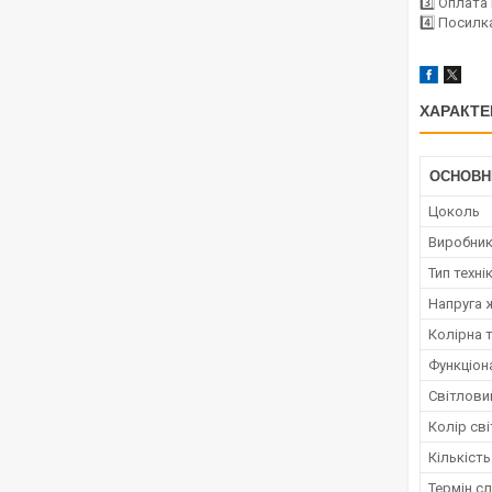
3️⃣ Оплат
4️⃣ Посилк
ХАРАКТЕ
ОСНОВН
Цоколь
Виробни
Тип техні
Напруга 
Колірна 
Функціон
Світлови
Колір сві
Кількість
Термін с