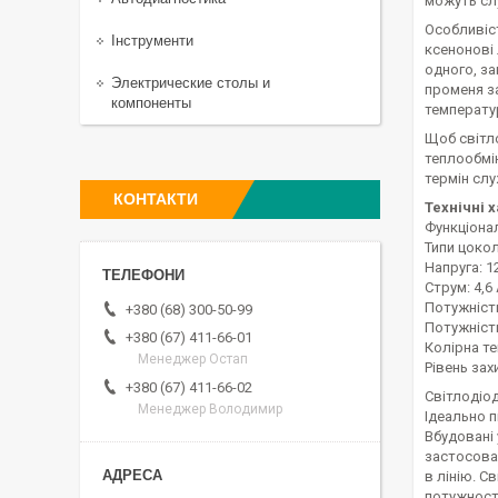
можуть сл
Особливіст
Інструменти
ксенонові 
одного, за
Электрические столы и
променя за
компоненты
температур
Щоб світл
теплообмін
термін сл
КОНТАКТИ
Технічні 
Функціонал
Типи цоколі
Напруга: 1
Струм: 4,6 
Потужніст
+380 (68) 300-50-99
Потужніст
+380 (67) 411-66-01
Колірна те
Менеджер Остап
Рівень захи
+380 (67) 411-66-02
Світлодіод
Менеджер Володимир
Ідеально п
Вбудовані
застосован
в лінію. С
потужності