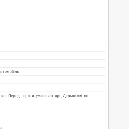
автомобіль
тло, Передні протитуманні ліхтарі , Дальнє світло
н