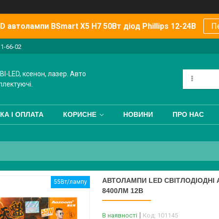
 автолампи BSmart X5 H7 50Вт діод Phillips 12-24В
П
11-66-02
BI-LED, ксенон, лазер. Авто
плектуючі.
КА І ОПЛАТА
КОРИСНЕ
НОВИНИ
ПРО НАС
АВТОЛАМПИ LED СВІТЛОДІОДНІ A
55Вт/лампу
8400ЛМ 12В
В наявності
Код:
101145