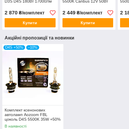
D3S D4S 180Вт 17000Лм
5500K Canbus 12V 50Вт
5500
12В 6000K 90W на лампу
на лампу
на л
2 870
2 449
2 1
₴/комплект
₴/комплект
Купити
Купити
Акційні пропозиції та новинки
D4S +50%
–10%
Комплект ксенонових
автоламп Aozoom FBL
цоколь D4S 5500K 35W +50%
В наявності