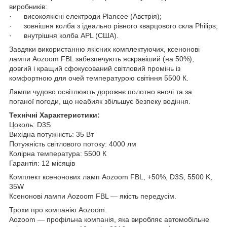
виробників:
· високоякісні електроди Plancee (Австрія);
· зовнішня колба з ідеально рівного кварцового скла Philips;
· внутрішня колба APL (США).
Завдяки використанню якісних комплектуючих, ксенонові
лампи Aozoom FBL забезпечують яскравіший (на 50%),
довгий і кращий сфокусований світловий промінь із
комфортною для очей температурою світіння 5500 К.
Лампи чудово освітлюють дорожнє полотно вночі та за
поганої погоди, що неабияк збільшує безпеку водіння.
Технічні
Характеристики
:
Цоколь: D3S
Вихідна потужність: 35 Вт
Потужність світлового потоку: 4000 лм
Колірна температура: 5500 К
Гарантія: 12 місяців
Комплект ксенонових ламп Aozoom FBL, +50%, D3S, 5500 K,
35W
Ксенонові лампи Aozoom FBL — якість передусім.
Трохи про компанію Aozoom.
Aozoom — профільна компанія, яка виробляє автомобільне