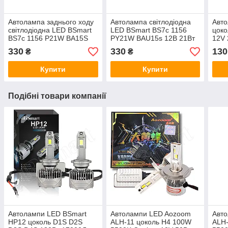
Автолампа заднього ходу
Автолампа світлодіодна
Авт
світлодіодна LED BSmart
LED BSmart BS7c 1156
цок
BS7c 1156 P21W BA15S
PY21W BAU15s 12В 21Вт
12V 
12В 21Вт CANBUS Білий
CANBUS Жовтий поворот
обма
330
330
130
₴
₴
Купити
Купити
Подібні товари компанії
Автолампи LED BSmart
Автолампи LED Aozoom
Авт
HP12 цоколь D1S D2S
ALH-11 цоколь H4 100W
ALH-