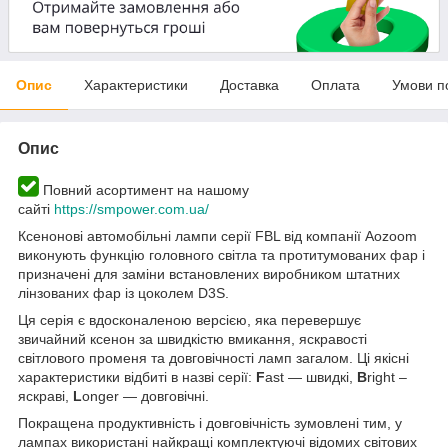
Опис
Характеристики
Доставка
Оплата
Умови п
Опис
Повний асортимент на нашому
сайті
https://smpower.com.ua/
Ксенонові автомобільні лампи серії FBL від компанії Aozoom
виконують функцію головного світла та протитумованих фар і
призначені для заміни встановлених виробником штатних
лінзованих фар із цоколем D3S.
Ця серія є вдосконаленою версією, яка перевершує
звичайний ксенон за швидкістю вмикання, яскравості
світлового променя та довговічності ламп загалом. Ці якісні
характеристики відбиті в назві серії:
F
ast — швидкі,
B
right –
яскраві,
L
onger — довговічні.
Покращена продуктивність і довговічність зумовлені тим, у
лампах використані найкращі комплектуючі відомих світових