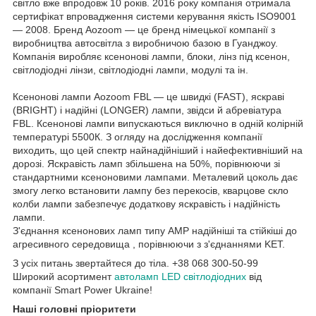
світло вже впродовж 10 років. 2016 року компанія отримала
сертифікат впровадження системи керування якість ISO9001
— 2008. Бренд Aozoom — це бренд німецької компанії з
виробництва автосвітла з виробничою базою в Гуанджоу.
Компанія виробляє ксенонові лампи, блоки, лінз під ксенон,
світлодіодні лінзи, світлодіодні лампи, модулі та ін.
Ксенонові лампи Aozoom FBL — це швидкі (FAST), яскраві
(BRIGHT) і надійні (LONGER) лампи, звідси й абревіатура
FBL. Ксенонові лампи випускаються виключно в одній колірній
температурі 5500К. З огляду на дослідження компанії
виходить, що цей спектр найнадійніший і найефективніший на
дорозі. Яскравість ламп збільшена на 50%, порівнюючи зі
стандартними ксеноновими лампами. Металевий цоколь дає
змогу легко встановити лампу без перекосів, кварцове скло
колби лампи забезпечує додаткову яскравість і надійність
лампи.
З'єднання ксенонових ламп типу AMP надійніші та стійкіші до
агресивного середовища , порівнюючи з з'єднаннями KET.
З усіх питань звертайтеся до тіла. +38 068 300-50-99
Широкий асортимент
автоламп LED світлодіодних
від
компанії Smart Power Ukraine!
Наші головні пріоритети