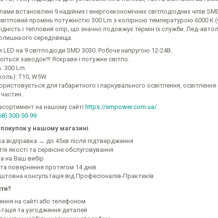
ами встановлені 9 надійних і енергоекономічних світлодіодних чіпів SM
вітловий промінь потужністю 300 Lm з колірною температурою 6000 К (ч
дність і тепловий опір, що значно подовжує термін їх служби. Лед-автола
олишнього середовища.
LED на 9 світлодіоди SMD 3030. Робоче напругою 12-24В.
оїться заводок!!! Яскраве і потужне світло.
: 300 Lm
коль): T10, W5W
ристовується для габаритного і паркувального освітлення, освітлення 
 частин.
асортимент на нашому сайті
https://smpower.com.ua/
68) 300-50-99
покупок у нашому магазині
ка відправка → до 45хв після підтвердження
тія якості та сервісне обслуговування
а на Ваш вибір
 та повернення протягом 14 днів
оштовна консультація від Професіоналів-Практиків
ити?
ення на сайті або телефоном
ьтація та узгодження деталей