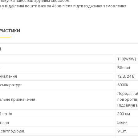
а покупки найбільш зручним способом
а у відділенні пошти вже за 45 хв після підтвердження замовлення
РИСТИКИ
І
T10(W5W)
к
BSmart
живлення
12 В, 24 В
температура
6000K
Передні га
альне призначення
поворотів,
Підсвічува
й потік
300 лм
тіння
Білий
 світлодіодів
9 шт.