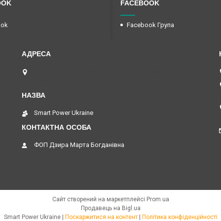
OOK
FACEBOOK
ook
Facebook Група
вул. Єрошенка, 2 (кут вул. Шевченка, 108), Львів,
Україна
Smart Power Ukraine
ФОП Дзира Марта Богданівна
Сайт створений на маркетплейсі
Prom.ua
Продавець на Bigl.ua
Smart Power Ukraine |
Поскаржитися на контент
|
Політика конфіденційності