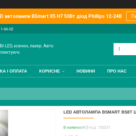
 автолампи BSmart X5 H7 50Вт діод Phillips 12-24В
П
11-66-02
BI-LED, ксенон, лазер. Авто
плектуючі.
КА І ОПЛАТА
КОРИСНЕ
НОВИНИ
ПРО НАС
LED АВТОЛАМПА BSMART BS8T ЦО
В наявності
Код:
100231