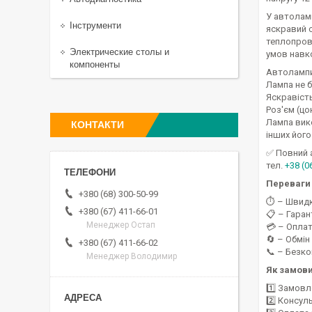
У автоламп
Інструменти
яскравий с
теплопрові
Электрические столы и
умов навк
компоненты
Автолампи 
Лампа не б
Яскравість
Роз'єм (цо
Лампа вико
КОНТАКТИ
інших його
✅ Повний 
тел.
+38 (0
Переваги 
+380 (68) 300-50-99
⏱️ – Швид
+380 (67) 411-66-01
📋 – Гаран
Менеджер Остап
💳 – Оплат
🔄 – Обмін
+380 (67) 411-66-02
📞 – Безк
Менеджер Володимир
Як замов
1️⃣ Замовл
2️⃣ Консул