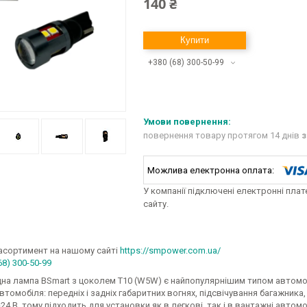
140 ₴
Купити
+380 (68) 300-50-99
повернення товару протягом 14 днів
з
У компанії підключені електронні пла
сайту.
асортимент на нашому сайті
https://smpower.com.ua/
68) 300-50-99
на лампа BSmart з цоколем T10 (W5W) є найпопулярнішим типом автомобі
втомобіля: передніх і задніх габаритних вогнях, підсвічування багажник
-24 В, тому підходить для установки як в легкові, так і в вантажні автомо