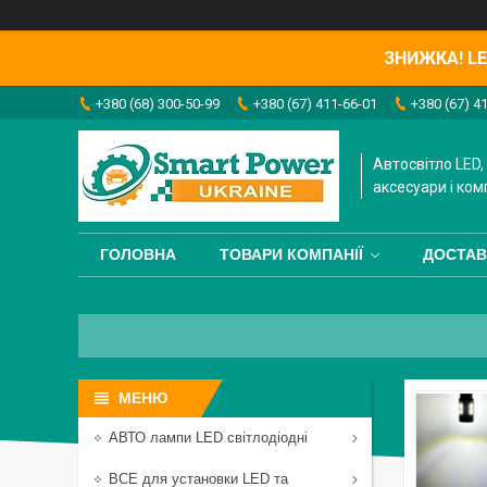
ЗНИЖКА! LED
+380 (68) 300-50-99
+380 (67) 411-66-01
+380 (67) 4
Автосвітло LED, 
аксесуари і ком
ГОЛОВНА
ТОВАРИ КОМПАНІЇ
ДОСТАВ
АВТО лампи LED світлодіодні
ВСЕ для установки LED та