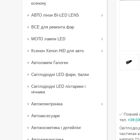
ксенону
АВТО лінзи BI-LED LENS
ВСЕ для ремонта фар
МОТО лампи LED
Ксенон Xenon HID для авто
Автолампи Галоген
Світлодіодні LED фари, балки
Світлодіодні LED ліхтарики і
нічники
Автоелектроніка
✅ Повний 
Автоаксесуари
тел.
+38 (0
Автокосметика і детейлінг
Світлодіод
частинах а
напругу 12
Автодиагностика