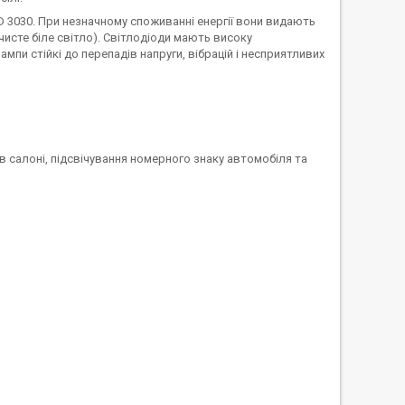
D 3030. При незначному споживанні енергії вони видають
исте біле світло). Світлодіоди мають високу
мпи стійкі до перепадів напруги, вібрацій і несприятливих
в салоні, підсвічування номерного знаку автомобіля та