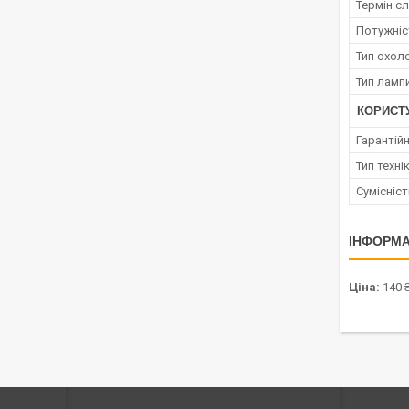
Термін с
Потужніс
Тип охол
Тип ламп
КОРИСТ
Гарантійн
Тип техні
Сумісніст
ІНФОРМА
Ціна:
140 