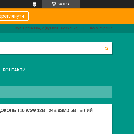
Кошик
ереглянути
вул. Єрошенка, 2 (кут вул. Шевченка, 108), Львів, Україна
КОНТАКТИ
КОЛЬ T10 W5W 12В - 24В 9SMD 5ВТ БІЛИЙ