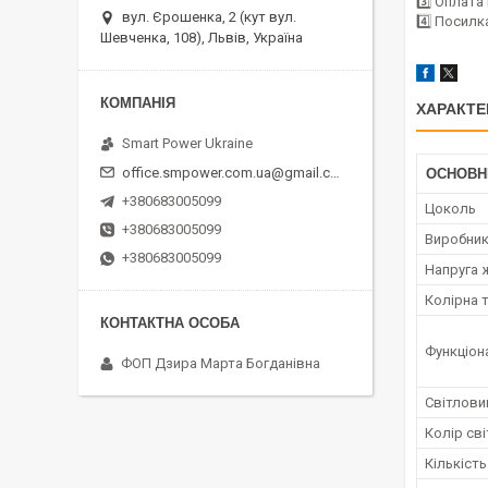
3️⃣ Оплат
вул. Єрошенка, 2 (кут вул.
4️⃣ Посилк
Шевченка, 108), Львів, Україна
ХАРАКТЕ
Smart Power Ukraine
office.smpower.com.ua@gmail.com
ОСНОВН
+380683005099
Цоколь
+380683005099
Виробни
+380683005099
Напруга 
Колірна 
Функціон
ФОП Дзира Марта Богданівна
Світлови
Колір сві
Кількість