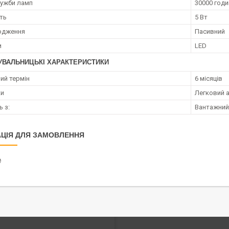
лужби ламп
30000 годи
ть
5 Вт
одження
Пасивний
и
LED
УВАЛЬНИЦЬКІ ХАРАКТЕРИСТИКИ
ий термін
6 місяців
ки
Легковий 
ь з:
Вантажний
ЦІЯ ДЛЯ ЗАМОВЛЕННЯ
₴