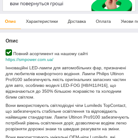
Опис
Характеристики
Доставка
Оплата
Умови п
Опис
Повний асортимент на нашому сайті
https://smpower.com.ua/
Інноваційні LED-лампи для автомобільних фар, призначені
для любителів комфортного водіння. Лампи Philips Ultinon
Pro9100 забезпечують якість оригінальних запасних частин
для авто, особливо моделі LED-FOG [H8/H11/H16], що
відзначаються до 350% більшою яскравістю та холодним
білим світлом.
Вони використовують світлодіодні чіпи Lumileds TopContact,
що забезпечують стабільне освітлення та відповідають
найвищим стандартам. Лампи Ultinon Pro9100 забезпечують
потрібний рівень освітлення доріг, дозволяючи водіям легко
розрізняти дорожні знаки та швидше реагувати на зміни.
Вони використовують унікальні OEM-чіпи Lumileds, які