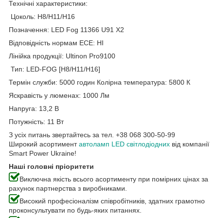
Технічні характеристики:
Цоколь: H8/H11/H16
Позначення: LED Fog 11366 U91 X2
Відповідність нормам ECE: НІ
Лінійка продукції: Ultinon Pro9100
Тип: LED-FOG [H8/H11/H16]
Термін служби: 5000 годин Колірна температура: 5800 К
Яскравість у люменах: 1000 Лм
Напруга: 13,2 В
Потужність: 11 Вт
З усіх питань звертайтесь за тел. +38 068 300-50-99
Широкий асортимент
автоламп LED світлодіодних
від компанії
Smart Power Ukraine!
Наші головні пріоритети
Виключна якість всього асортименту при помірних цінах за
рахунок партнерства з виробниками.
Високий професіоналізм співробітників, здатних грамотно
проконсультувати по будь-яких питаннях.