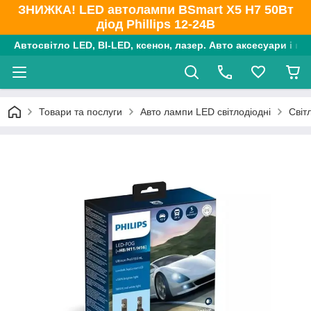
ЗНИЖКА! LED автолампи BSmart X5 H7 50Вт
діод Phillips 12-24В
Автосвітло LED, BI-LED, ксенон, лазер. Авто аксесуари і ко
Товари та послуги
Авто лампи LED світлодіодні
Світ