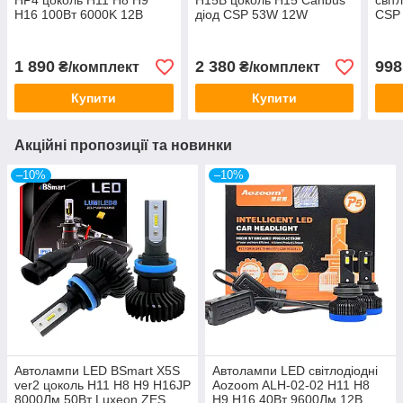
HP4 цоколь H11 H8 H9
H15B цоколь H15 Canbus
світ
H16 100Вт 6000K 12В
діод CSP 53W 12W
CSP 
Canbus 50Вт на лампу
8000Лм 12В orange
H8 H
12-2
1 890
2 380
998
₴/комплект
₴/комплект
Купити
Купити
Акційні пропозиції та новинки
–10%
–10%
Автолампи LED BSmart X5S
Автолампи LED світлодіодні
ver2 цоколь H11 H8 H9 H16JP
Aozoom ALH-02-02 H11 H8
8000Лм 50Вт Luxeon ZES
H9 H16 40Вт 9600Лм 12В