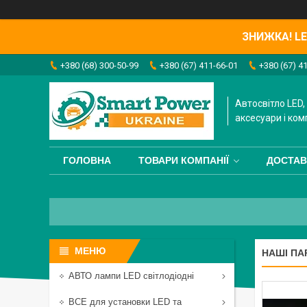
ЗНИЖКА! LED
+380 (68) 300-50-99
+380 (67) 411-66-01
+380 (67) 4
Автосвітло LED, 
аксесуари і ком
ГОЛОВНА
ТОВАРИ КОМПАНІЇ
ДОСТАВ
НАШІ ПА
АВТО лампи LED світлодіодні
ВСЕ для установки LED та