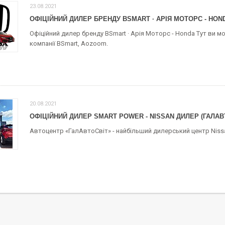
23.08.2021
ОФІЦІЙНИЙ ДИЛЕР БРЕНДУ BSMART · АРІЯ МОТОРС - HON
Офіційний дилер бренду BSmart · Арія Моторс - Honda Тут ви м
компанії BSmart, Aozoom.
20.08.2021
ОФІЦІЙНИЙ ДИЛЕР SMART POWER - NISSAN ДИЛЕР (ГАЛАВТО
Автоцентр «ГалАвтоСвіт» - найбільший дилерський центр Nissan