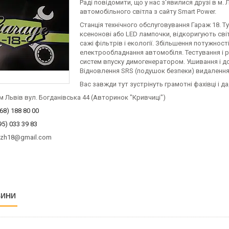
Раді повідомити, що у нас з'явилися друзі в м. 
автомобільного світла з сайту Smart Power.
Станція технічного обслуговування Гараж 18. Ту
ксенонові або LED лампочки, відкоригують світ
сажі фільтрів і екології. Збільшення потужност
електрообладнання автомобіля. Тестування і р
систем впуску димогенератором. Ушивання і д
Відновлення SRS (подушок безпеки) видалення 
Вас завжди тут зустрінуть грамотні фахівці і да
м Львів вул. Богданівська 44 (Авторинок "Кривчиці")
68) 188 80 00
 033 39 83
azh18@gmail.com
ВИНИ