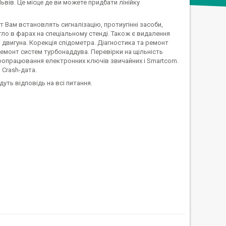
Львів. Це місце де ви можете придбати лінійку
т Вам встановлять сигналізацію, протиугінні засоби,
ло в фарах на спеціальному стенді. Також є видалення
і двигуна. Корекція спідометра. Діагностика та ремонт
емонт систем турбонаддува. Перевірки на щільність
оопрацювання електронних ключів звичайних і Smartcom.
Crash-дата.
дуть відповідь на всі питання.