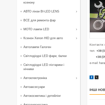
ксенону
АВТО лінзи BI-LED LENS
ВСЕ для ремонта фар
МОТО лампи LED
Ксенон Xenon HID для авто
Контакти: 
Автолампи Галоген
тел.
+38 (0
Світлодіодні LED фари, балки
+38 (095)
e-mail:
har
Світлодіодні LED ліхтарики і
нічники
Автоелектроніка
Автоаксесуари
ІНШІ НО
Автокосметика і детейлінг
Автодиагностика