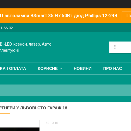
 автолампи BSmart X5 H7 50Вт діод Phillips 12-24В
П
11-66-02
BI-LED, ксенон, лазер. Авто
плектуючі.
КА І ОПЛАТА
КОРИСНЕ
НОВИНИ
ПРО НАС
РТНЕРИ У ЛЬВОВІ СТО ГАРАЖ 18
30.10.16