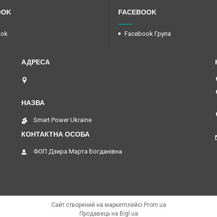
OOK
FACEBOOK
ook
Facebook Група
вул. Єрошенка, 2 (кут вул. Шевченка, 108), Львів,
Україна
Smart Power Ukraine
ФОП Дзира Марта Богданівна
Сайт створений на маркетплейсі
Prom.ua
Продавець на Bigl.ua