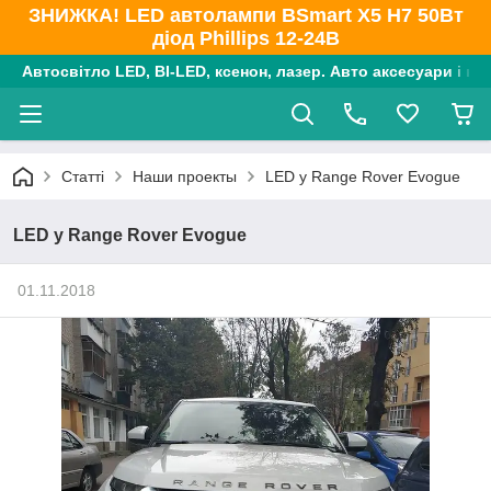
ЗНИЖКА! LED автолампи BSmart X5 H7 50Вт
діод Phillips 12-24В
Автосвітло LED, BI-LED, ксенон, лазер. Авто аксесуари і ко
Статті
Наши проекты
LED у Range Rover Evogue
LED у Range Rover Evogue
01.11.2018