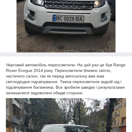
Черговий автомобіль переосветили. На цей раз це був Range
Rover Evogue 2014 року. Переосветили ближнє світло,
частичнго салон, так як перед автосалону вже мав
світлодіодне підсвічування. Також переосветили задній хід і
підсвічування багажника. Все зробили швидко і результатами
залишилися задоволені обидві сторони.